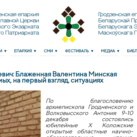
енская епархия
Гродзенская еп
лавной Церкви
Беларускай П
кого Экзархата
Беларускага Э
о Патриархата
Маскоўскага 
И
ЕПАРХИЯ
СМИ
ФЕСТИВАЛЬ
МЕДИА
БИБ
вич: Блаженная Валентина Минская
х, на первый взгляд, ситуациях
По благословению
архиепископа Гродненского и
Волковысского Антония 9-10
декабря состоялись
юбилейные X Коложские
открытые областные научно-