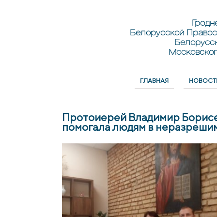
Перейти к основному содержанию
Skip to search
Гродн
Белорусской Правос
Белорусс
Московског
ГЛАВНАЯ
НОВОСТ
Главное меню
Протоиерей Владимир Борисе
помогала людям в неразрешимы