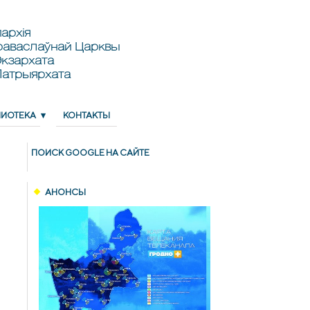
архія
раваслаўнай Царквы
кзархата
Патрыярхата
ЛИОТЕКА
КОНТАКТЫ
ПОИСК GOОGLE НА САЙТЕ
АНОНСЫ