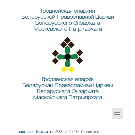
Перейти к основному содержанию
Skip to search
Гродненская епархия
Белорусской Православной Церкви
Белорусского Экзархата
Московского Патриархата
Гродзенская епархія
Беларускай Праваслаўнай Царквы
Беларускага Экзархата
Маскоўскага Патрыярхата
Главная
»
Новости
»
2021
»
12
»
11
»
Учащиеся