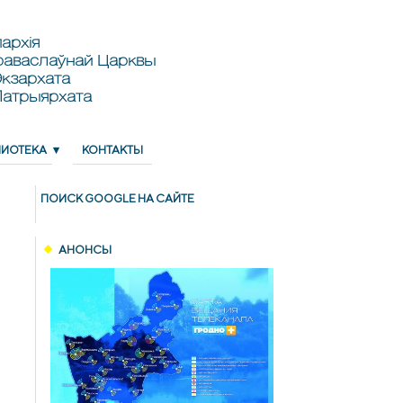
архія
раваслаўнай Царквы
кзархата
Патрыярхата
ЛИОТЕКА
КОНТАКТЫ
ПОИСК GOОGLE НА САЙТЕ
АНОНСЫ