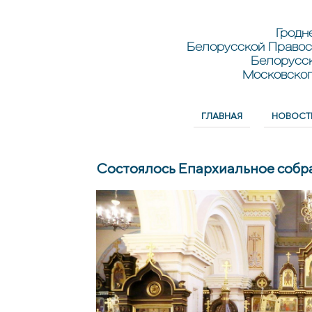
Перейти к основному содержанию
Skip to search
Гродн
Белорусской Правос
Белорусс
Московског
ГЛАВНАЯ
НОВОСТ
Главное меню
Состоялось Епархиальное собр