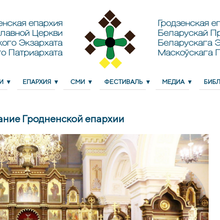
енская епархия
Гродзенская еп
лавной Церкви
Беларускай П
кого Экзархата
Беларускага Э
о Патриархата
Маскоўскага 
И
ЕПАРХИЯ
СМИ
ФЕСТИВАЛЬ
МЕДИА
БИБ
ание Гродненской епархии