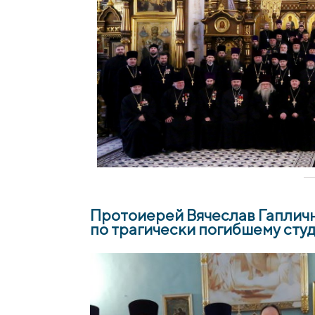
Протоиерей Вячеслав Гапличн
по трагически погибшему ст