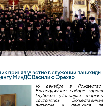
ик принял участие в служении панихиды
уденту МинДС Василию Орехво
16 декабря в Рождество-
Богородичном соборе города
Глубокое (Полоцкая епархия)
состоялись Божественная
литургия и панихида, за