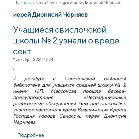
Главная
»
Novostnye Tegi
»
иерей Дионисий Черняев
иерей Дионисий Черняев
Учащиеся свислочской
школы № 2 узнали о вреде
сект
11 декабря, 2021 - 13:24
7 декабря в Свислочской районной
библиотеке для учащихся средней школы № 2
имени Н.П. Массонова прошла беседа-
предупреждение «Нетрадиционные
религиозные объединения. Чем они опасны?» с
участием настоятеля храма Воздвижения Креста
Господня города Свислочь иерея Дионисия
Черняева.
Подробнее
о Учащиеся свислочской школы № 2