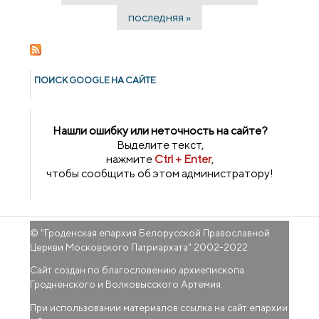
Страницы
последняя »
ПОИСК GOОGLE НА САЙТЕ
Нашли ошибку или неточность на сайте?
Выделите текст,
нажмите
Ctrl + Enter
,
чтобы сообщить об этом администратору!
© "
Гроденская епархия Белорусской Православной
Церкви Московского Патриархата
" 2002-2022
Сайт создан по благословению архиепископа
Гродненского и Волковысского Артемия.
При использовании материалов ссылка на сайт епархии