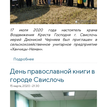
17 июля 2020 года настоятель храма
Воздвижения Креста Господня г. Свислочь
иерей Дионисий Черняев был приглашен в
сельскохозяйственное унитарное предприятие
«Ханчицы-Неман».
Подробнее
о Священник посетил
сельскохозяйственное унитарное
предприятие «Ханчицы-Неман»
День православной книги в
городе Свислочь
15 марта, 2020 - 21:30