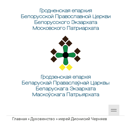
Перейти к основному содержанию
Skip to search
Гродненская епархия
Белорусской Православной Церкви
Белорусского Экзархата
Московского Патриархата
Гродзенская епархія
Беларускай Праваслаўнай Царквы
Беларускага Экзархата
Маскоўскага Патрыярхата
Главная
»
Духовенство
»
иерей Дионисий Черняев
Вы здесь