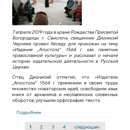
7 апреля 2019 года в храме Рождества Пресвятой
Богородицы г. Свислочь священник Дионисий
Черняев провел беседу для прихожан на тему
«Издание „Апостола‟ 1564 г. как памятник
православной культуры» и рассказал о начале
истории издательской деятельности в Русской
Церкви.
Отец Дионисий отметил, что «Издатели
„Апостола‟ 1564 г. применили в своем труде
множество новаторских идей, освободили язык
книги от архаизмов и неславянских словесных
оборотов, улучшили орфографию текста.
Подробнее
о Беседа с прихожанами города
Свислочь о первом издании книги
«Апостол»
1
2
3
4
следующая ›