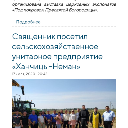
организована выставка церковных экспонатов
«Под покровом Пресвятой Богородицы».
Подробнее
о Выставка ко Дню Матери «Под
покровом Пресвятой Богородицы» в
гимназии города Свислочь
Священник посетил
сельскохозяйственное
унитарное предприятие
«Ханчицы-Неман»
17 июля, 2020 - 20:43