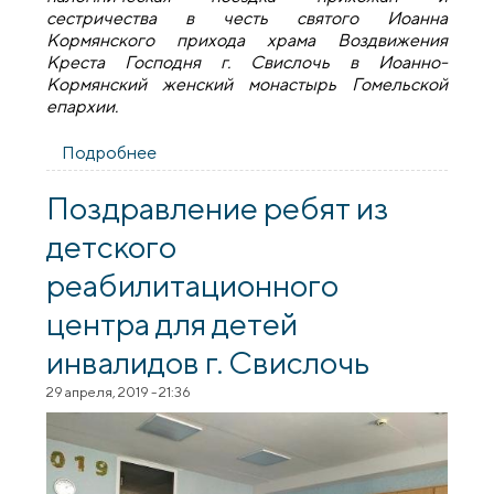
сестричества в честь святого Иоанна
Кормянского прихода храма Воздвижения
Креста Господня г. Свислочь в Иоанно-
Кормянский женский монастырь Гомельской
епархии.
Подробнее
о Прихожане города Свислочь посетили
Иоанно-Кормянский женский
монастырь Гомельской епархии
Поздравление ребят из
детского
реабилитационного
центра для детей
инвалидов г. Свислочь
29 апреля, 2019 - 21:36