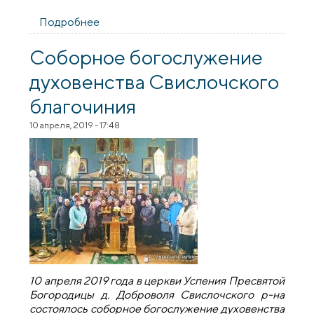
Подробнее
о Поздравление ребят из детского
реабилитационного центра для детей
инвалидов г. Свислочь
Соборное богослужение
духовенства Свислочского
благочиния
10 апреля, 2019 - 17:48
10 апреля 2019 года в церкви Успения Пресвятой
Богородицы д. Доброволя Свислочского р-на
состоялось соборное богослужение духовенства