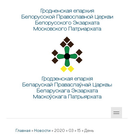
Перейти к основному содержанию
Skip to search
Гродненская епархия
Белорусской Православной Церкви
Белорусского Экзархата
Московского Патриархата
Гродзенская епархія
Беларускай Праваслаўнай Царквы
Беларускага Экзархата
Маскоўскага Патрыярхата
Главная
»
Новости
»
2020
»
03
»
15
»
День