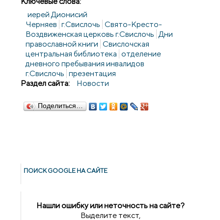
Ключевые слова:
иерей Дионисий
Черняев
г.Свислочь
Свято-Кресто-
Воздвиженская церковь г.Свислочь
Дни
православной книги
Свислочская
центральная библиотека
отделение
дневного пребывания инвалидов
г.Свислочь
презентация
Раздел сайта:
Новости
Поделиться…
ПОИСК GOОGLE НА САЙТЕ
Нашли ошибку или неточность на сайте?
Выделите текст,