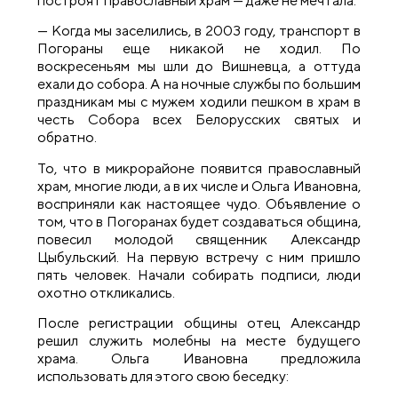
построят православный храм — даже не мечтала.
— Когда мы заселились, в 2003 году, транспорт в
Погораны еще никакой не ходил. По
воскресеньям мы шли до Вишневца, а оттуда
ехали до собора. А на ночные службы по большим
праздникам мы с мужем ходили пешком в храм в
честь Собора всех Белорусских святых и
обратно.
То, что в микрорайоне появится православный
храм, многие люди, а в их числе и Ольга Ивановна,
восприняли как настоящее чудо. Объявление о
том, что в Погоранах будет создаваться община,
повесил молодой священник Александр
Цыбульский. На первую встречу с ним пришло
пять человек. Начали собирать подписи, люди
охотно откликались.
После регистрации общины отец Александр
решил служить молебны на месте будущего
храма. Ольга Ивановна предложила
использовать для этого свою беседку: