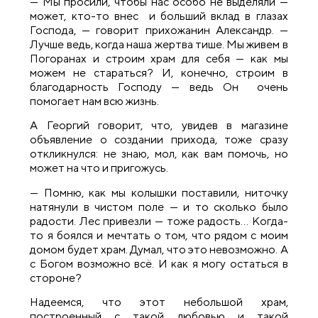
— Мы просили, чтобы нас особо не выделяли —
может, кто-то внес и больший вклад в глазах
Господа, — говорит прихожанин Александр. —
Лучше ведь, когда наша жертва тише. Мы живем в
Погоранах и строим храм для себя — как мы
можем не стараться? И, конечно, строим в
благодарность Господу — ведь Он очень
помогает нам всю жизнь.
А Георгий говорит, что, увидев в магазине
объявление о создании прихода, тоже сразу
откликнулся: не знаю, мол, как вам помочь, но
может на что и пригожусь.
— Помню, как мы колышки поставили, ниточку
натянули в чистом поле — и то сколько было
радости. Лес привезли — тоже радость… Когда-
то я боялся и мечтать о том, что рядом с моим
домом будет храм. Думал, что это невозможно. А
с Богом возможно всё. И как я могу остаться в
стороне?
Надеемся, что этот небольшой храм,
построенный с такой любовью и такой