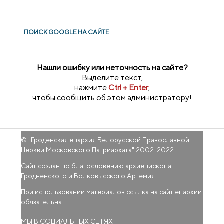
ПОИСК GOОGLE НА САЙТЕ
Нашли ошибку или неточность на сайте?
Выделите текст,
нажмите
Ctrl + Enter
,
чтобы сообщить об этом администратору!
© "
Гроденская епархия Белорусской Православной
Церкви Московского Патриархата
" 2002-2022
Сайт создан по благословению архиепископа
Гродненского и Волковысского Артемия.
При использовании материалов ссылка на сайт епархии
обязательна.
МЫ В СОЦИАЛЬНЫХ СЕТЯХ