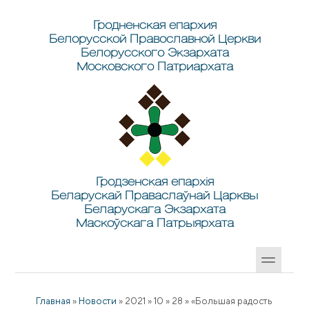
Перейти к основному содержанию
Skip to search
Гродненская епархия
Белорусской Православной Церкви
Белорусского Экзархата
Московского Патриархата
Гродзенская епархія
Беларускай Праваслаўнай Царквы
Беларускага Экзархата
Маскоўскага Патрыярхата
Главная
»
Новости
»
2021
»
10
»
28
»
«Большая радость