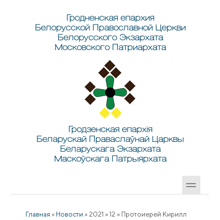
Перейти к основному содержанию
Skip to search
Гродненская епархия
Белорусской Православной Церкви
Белорусского Экзархата
Московского Патриархата
Гродзенская епархія
Беларускай Праваслаўнай Царквы
Беларускага Экзархата
Маскоўскага Патрыярхата
Главная
»
Новости
»
2021
»
12
»
Протоиерей Кирилл