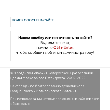
ПОИСК GOОGLE НА САЙТЕ
Нашли ошибку или неточность на сайте?
Выделите текст,
нажмите
Ctrl + Enter
,
чтобы сообщить об этом администратору!
© "
Гроденская епархия Белорусской Православной
Церкви Московского Патриархата
" 2002-2022
Сайт создан по благословению архиепископа
Гродненского и Волковысского Артемия.
При использовании материалов ссылка на сайт епархии
обязательна.