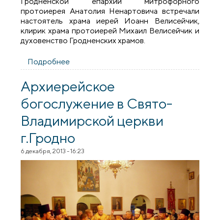
Гродненской епархии митрофорного
протоиерея Анатолия Ненартовича встречали
настоятель храма иерей Иоанн Велисейчик,
клирик храма протоиерей Михаил Велисейчик и
духовенство Гродненских храмов.
Подробнее
о Освящение храма в честь блаженной
Ксении Петербургской микрорайона
Южный г.Гродно
Архиерейское
богослужение в Свято-
Владимирской церкви
г.Гродно
6 декабря, 2013 - 16:23