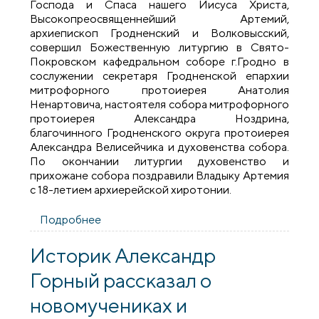
Господа и Спаса нашего Иисуса Христа,
Высокопреосвященнейший Артемий,
архиепископ Гродненский и Волковысский,
совершил Божественную литургию в Свято-
Покровском кафедральном соборе г.Гродно в
сослужении секретаря Гродненской епархии
митрофорного протоиерея Анатолия
Ненартовича, настоятеля собора митрофорного
протоиерея Александра Ноздрина,
благочинного Гродненского округа протоиерея
Александра Велисейчика и духовенства собора.
По окончании литургии духовенство и
прихожане собора поздравили Владыку Артемия
с 18-летием архиерейской хиротонии.
Подробнее
о В праздник Сретения Господня
архиепископ Артемий совершил
литургию и освятил крест и купол храма
Историк Александр
в честь великомученика Пантелеимона
Горный рассказал о
новомучениках и