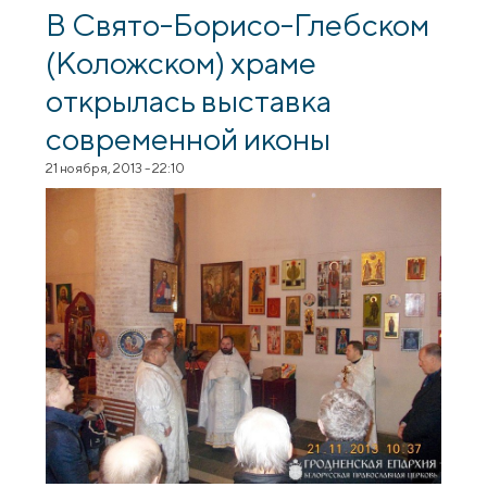
авторами выставляемых в храме
В Свято-Борисо-Глебском
современных икон
(Коложском) храме
открылась выставка
современной иконы
21 ноября, 2013 - 22:10