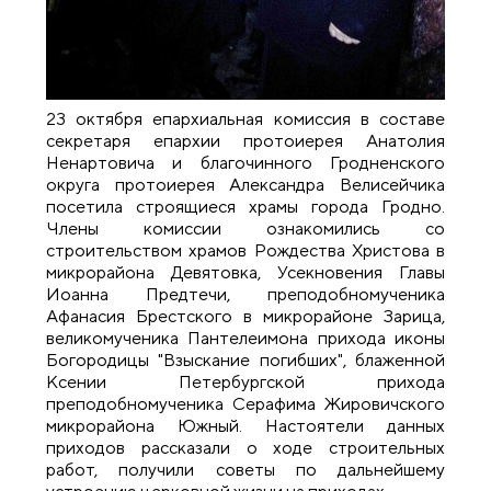
23 октября епархиальная комиссия в составе
секретаря епархии протоиерея Анатолия
Ненартовича и благочинного Гродненского
округа протоиерея Александра Велисейчика
посетила строящиеся храмы города Гродно.
Члены комиссии ознакомились со
строительством храмов Рождества Христова в
микрорайона Девятовка, Усекновения Главы
Иоанна Предтечи, преподобномученика
Афанасия Брестского в микрорайоне Зарица,
великомученика Пантелеимона прихода иконы
Богородицы "Взыскание погибших", блаженной
Ксении Петербургской прихода
преподобномученика Серафима Жировичского
микрорайона Южный. Настоятели данных
приходов рассказали о ходе строительных
работ, получили советы по дальнейшему