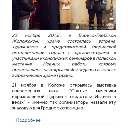
22 ноября 2013г. в Борисо-Глебском
(Коложском) храме состоялась встреча
художников и представителей творческой
интеллигенции города с организаторами и
участниками иконописных семинаров в польском
местечке Новицы, работы которых
представлены на открывшейся недавно выставке
в древнейшем храме Гродно.
21 ноября в Коложе открылась выставка
современных икон. “Святые мученики
неразделенной Церкви – свидетели Истины в
веках” – именно так организаторы назвали эту
знаковую для Гродно экспозицию.
Подробнее
о В Борисо-Глебском (Коложском)
храме художники Гродно встретились с