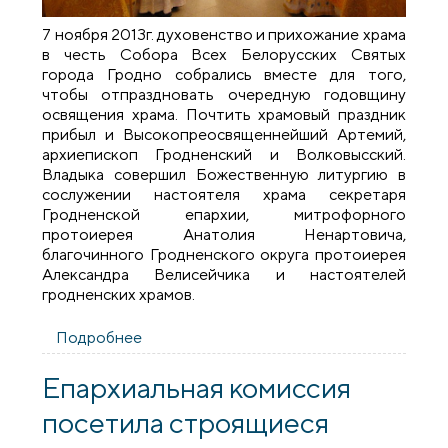
7 ноября 2013г. духовенство и прихожание храма
в честь Собора Всех Белорусских Святых
города Гродно собрались вместе для того,
чтобы отпраздновать очередную годовщину
освящения храма. Почтить храмовый праздник
прибыл и Высокопреосвященнейший Артемий,
архиепископ Гродненский и Волковысский.
Владыка совершил Божественную литургию в
сослужении настоятеля храма секретаря
Гродненской епархии, митрофорного
протоиерея Анатолия Ненартовича,
благочинного Гродненского округа протоиерея
Александра Велисейчика и настоятелей
гродненских храмов.
Подробнее
о Архиепископ Артемий совершил
литургию в храме в честь Собора Всех
Белорусских Святых
Епархиальная комиссия
посетила строящиеся