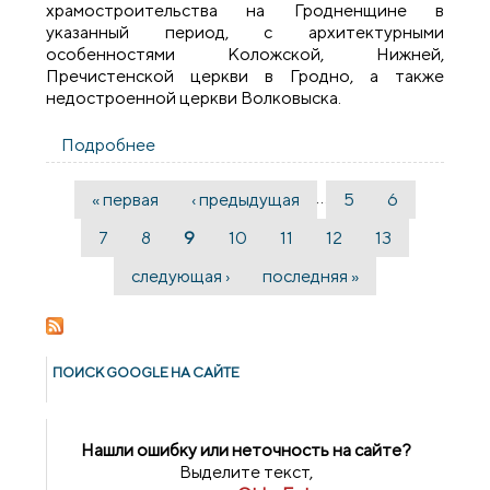
храмостроительства на Гродненщине в
указанный период, с архитектурными
особенностями Коложской, Нижней,
Пречистенской церкви в Гродно, а также
недостроенной церкви Волковыска.
Подробнее
о Встреча с сотрудниками департамента
финансовых расследований
…
« первая
‹ предыдущая
5
6
Страницы
7
8
9
10
11
12
13
следующая ›
последняя »
ПОИСК GOОGLE НА САЙТЕ
Нашли ошибку или неточность на сайте?
Выделите текст,