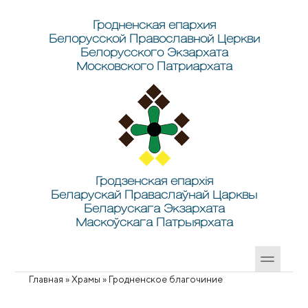
Перейти к основному содержанию
Skip to search
Гродненская епархия
Белорусской Православной Церкви
Белорусского Экзархата
Московского Патриархата
Гродзенская епархія
Беларускай Праваслаўнай Царквы
Беларускага Экзархата
Маскоўскага Патрыярхата
Главная
»
Храмы
»
Гродненское благочиние
Вы здесь