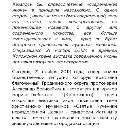
Казалось бы
,
словосочетание «современная
икона» в принципе невозможно. С одной
стороны
,
икона не может быть современной, ведь
это что-то очень консервативное, не
приемлющее новшеств. С другой, для
современного искусства, все больше
вырождающегося в китч, вряд ли будет
интересна православная духовная живопись.
Открывшаяся 21 ноября 2013
г.
в древнем
Коложском храме выставка современной иконы
призвана разрушить этот стереотип.
Сегодня, 21 ноября 2013 года, совершением
Божественной литургии которую возглавил
благочинный Гродненского округа протоиерей
Александр Велисейчик в настоятеля и клириков
Борисо-Глебского (Коложского) храма
открылась выставка икон, посвящена теме
христианских мучеников. «Святые мученики
неразделенной Церкви – свидетели Истины в
веках» - именно так организаторы назвали эту
знаковую для нашего города экспозицию.