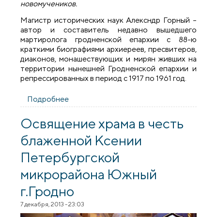
новомучеников.
Магистр исторических наук Алексндр Горный –
автор и составитель недавно вышедшего
мартиролога гродненской епархии с 88-ю
краткими биографиями архиереев, пресвитеров,
диаконов, монашествующих и мирян живших на
территории нынешней Гродненской епархии и
репрессированных в период с 1917 по 1961 год.
Подробнее
о Историк Александр Горный рассказал
о новомучениках и исповедниках
Гродненщины
Освящение храма в честь
блаженной Ксении
Петербургской
микрорайона Южный
г.Гродно
7 декабря, 2013 - 23:03