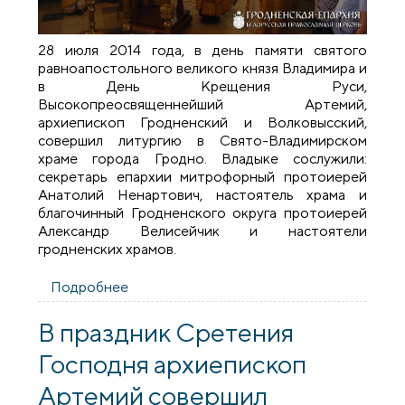
28 июля 2014 года, в день памяти святого
равноапостольного великого князя Владимира и
в День Крещения Руси,
Высокопреосвященнейший Артемий,
архиепископ Гродненский и Волковысский,
совершил литургию в Свято-Владимирском
храме города Гродно. Владыке сослужили:
секретарь епархии митрофорный протоиерей
Анатолий Ненартович, настоятель храма и
благочинный Гродненского округа протоиерей
Александр Велисейчик и настоятели
гродненских храмов.
Подробнее
о Архиепископ Артемий совершил
литургию во Владимирской церкви
города Гродно
В праздник Сретения
Господня архиепископ
Артемий совершил