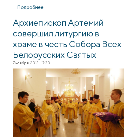
Подробнее
о В Свято-Борисо-Глебском
(Коложском) храме открылась выставка
современной иконы
Архиепископ Артемий
совершил литургию в
храме в честь Собора Всех
Белорусских Святых
7 ноября, 2013 - 17:30