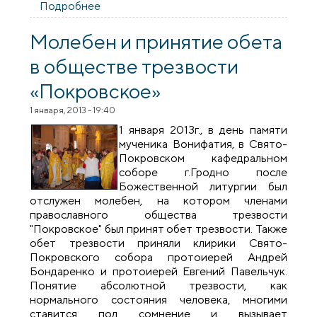
Подробнее
о Священники посетили дом-интернат
престарелых и инвалидов
Молебен и принятие обета
в обществе трезвости
«Покровское»
1 января, 2013 - 19:40
1 января 2013г., в день памяти
мученика Вонифатия, в Свято-
Покровском кафедральном
соборе г.Гродно после
Божественной литургии был
отслужен молебен, на котором членами
православного общества трезвости
"Покровское" был принят обет трезвости. Также
обет трезвости приняли клирики Свято-
Покровского собора протоиерей Андрей
Бондаренко и протоиерей Евгений Павельчук.
Понятие абсолютной трезвости, как
нормального состояния человека, многими
ставится под сомнение и вызывает