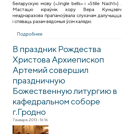
беларускую мову («Jingle bells» і «Stille Nacht») .
Мастацкі кіраўнік хору Вера Кунцэвіч
неаднаразова прапаноўвала слухачам далучыцца
і спяваць разам вядомыя ўсім калядкі.
Подробнее
о Калядны канцэрт хора «Бацькаўшчына»
ў царкве свяціцеля Лукі
В праздник Рождества
Христова Архиепископ
Артемий совершил
праздничную
Божественную литургию в
кафедральном соборе
г.Гродно
7 января, 2013 - 16:16