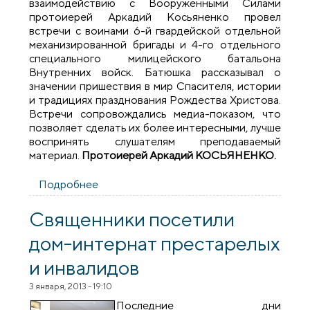
взаимодействию с Вооруженными Силами
протоиерей Аркадий Косьяненко провел
встречи с воинами 6-й гвардейской отдельной
механизированной бригады и 4-го отдельного
специального милицейского батальона
Внутренних войск. Батюшка рассказывал о
значении пришествия в мир Спасителя, истории
и традициях празднования Рождества Христова.
Встречи сопровождались медиа-показом, что
позволяет сделать их более интересными, лучше
воспринять слушателям преподаваемый
материал.
Протоиерей Аркадий КОСЬЯНЕНКО.
Подробнее
о Встреча с воинами 6-й гвардейской
отдельной механизированной бригады и
4-го отдельного специального
Священники посетили
милицейского батальона Внутренних
дом-интернат престарелых
войск
и инвалидов
3 января, 2013 - 19:10
Последние дни