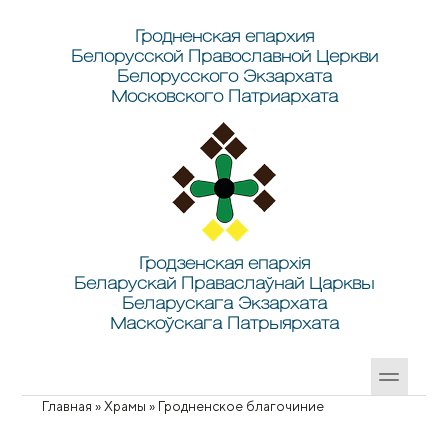
Перейти к основному содержанию
Skip to search
Гродненская епархия
Белорусской Православной Церкви
Белорусского Экзархата
Московского Патриархата
Гродзенская епархія
Беларускай Праваслаўнай Царквы
Беларускага Экзархата
Маскоўскага Патрыярхата
Главная
»
Храмы
»
Гродненское благочиние
Вы здесь