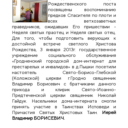
Рождественского поста
посвящены воспоминанию
предков Спасителя по плоти и
всех ветхозаветных
праведников, ожидавших Его пришествии -
Неделя святых праотец и Неделя святых отец.
Для того, чтобы подготовить верующих к
достойной встрече светлого Христова
Рождества, 3 января 2013г. государственное
учреждение социального обслуживания
«Гродненский городской дом-интернат для
престарелых и инвалидов» в д.Пышки посетили
настоятель Свято-Борисо-Глебской
(Коложской) церкви г.Гродно священник
Владимир Борисевич с братчиками данного
прихода и клирик Свято-Иоанно-
Предтеченской церкви священник Николай
Гайдук. Насельники дома-интерната смогли
принять участие в Таинствах Исповеди и
Причастия Святых Христовых Таин.
Иерей
Владимир БОРИСЕВИЧ.