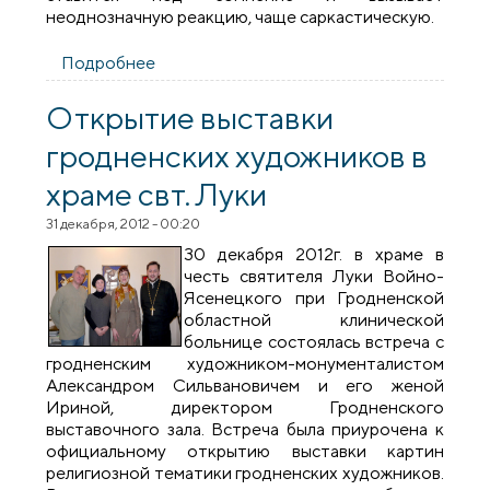
неоднозначную реакцию, чаще саркастическую.
Подробнее
о Молебен и принятие обета в обществе
трезвости «Покровское»
Открытие выставки
гродненских художников в
храме свт. Луки
31 декабря, 2012 - 00:20
30 декабря 2012г. в храме в
честь святителя Луки Войно-
Ясенецкого при Гродненской
областной клинической
больнице состоялась встреча с
гродненским художником-монументалистом
Александром Сильвановичем и его женой
Ириной, директором Гродненского
выставочного зала. Встреча была приурочена к
официальному открытию выставки картин
религиозной тематики гродненских художников.