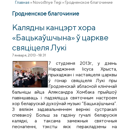
Главная
»
Novostnye Tegi
»
Гродненское благочиние
Гродненское благочиние
Калядны канцэрт хора
«Бацькаўшчына» ў царкве
свяціцеля Лукі
7 января, 2013 - 18:31
7 студзеня 2013г., у дзень
Нараджэння Іісуса Хрыста,
прыхаджан і настаяцеля царквы
ў гонар свяціцеля Лукі пры
Гродзенскай абласной клінічнай
бальніцы айца Аляксандра Хомбака прыйшоў
павіншаваць і падзяліцца святочным настроем
хор беларускай духоўнай музыкі “Бацькаўшчына”.
З вялікім задавальненнем вернікі сустракалі
спевакоў. Больш за гадзіну гучалі беларускія
калядкі, а таксама замежныя святочныя
песнапенні, тэксты якіх перакладзены на