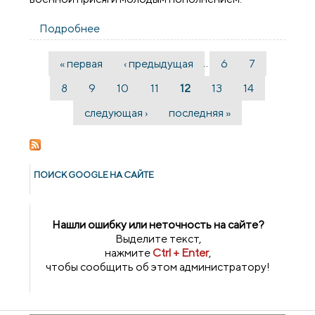
Подробнее
о Священник благословил воинов,
принявших присягу
…
« первая
‹ предыдущая
6
7
Страницы
8
9
10
11
12
13
14
следующая ›
последняя »
ПОИСК GOОGLE НА САЙТЕ
Нашли ошибку или неточность на сайте?
Выделите текст,
нажмите
Ctrl + Enter
,
чтобы сообщить об этом администратору!