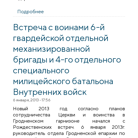
Подробнее
о В праздник Рождества Христова
Архиепископ Артемий совершил
праздничную Божественную литургию в
Встреча с воинами 6-й
кафедральном соборе г.Гродно
гвардейской отдельной
механизированной
бригады и 4-го отдельного
специального
милицейского батальона
Внутренних войск
6 января, 2013 - 17:56
Новый 2013 год согласно планов
сотрудничества Церкви и воинства в
Гродненском гарнизоне начался с
Рождественских встреч. 6 января 2013г.
руководитель отдела Гродненской епархии по