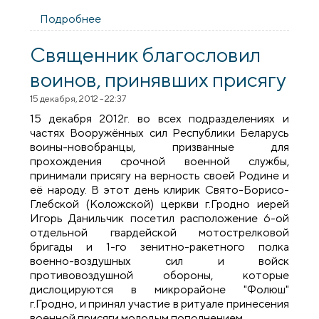
Подробнее
о Встреча со студентами
филологического факультета
Священник благословил
воинов, принявших присягу
15 декабря, 2012 - 22:37
15 декабря 2012г. во всех подразделениях и
частях Вооружённых сил Республики Беларусь
воины-новобранцы, призванные для
прохождения срочной военной службы,
принимали присягу на верность своей Родине и
её народу. В этот день клирик Свято-Борисо-
Глебской (Коложской) церкви г.Гродно иерей
Игорь Данильчик посетил расположение 6-ой
отдельной гвардейской мотострелковой
бригады и 1-го зенитно-ракетного полка
военно-воздушных сил и войск
противовоздушной обороны, которые
дислоцируются в микрорайоне "Фолюш"
г.Гродно, и принял участие в ритуале принесения
военной присяги молодым пополнением.