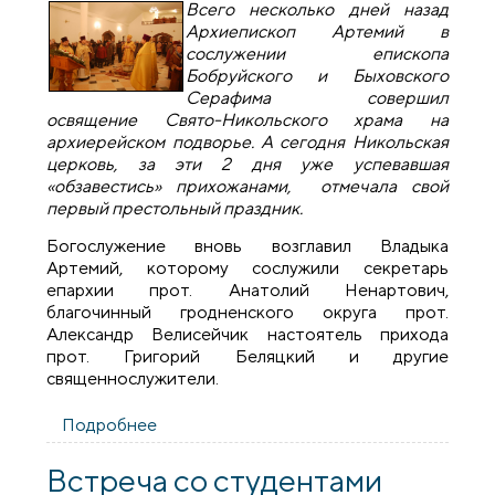
Всего несколько дней назад
Архиепископ Артемий в
сослужении епископа
Бобруйского и Быховского
Серафима совершил
освящение Свято-Никольского храма на
архиерейском подворье. А сегодня Никольская
церковь, за эти 2 дня уже успевавшая
«обзавестись» прихожанами, отмечала свой
первый престольный праздник.
Богослужение вновь возглавил Владыка
Артемий, которому сослужили секретарь
епархии прот. Анатолий Ненартович,
благочинный гродненского округа прот.
Александр Велисейчик настоятель прихода
прот. Григорий Беляцкий и другие
священнослужители.
Подробнее
о Первый престольный праздник в
Никольском храме г.Гродно
Встреча со студентами