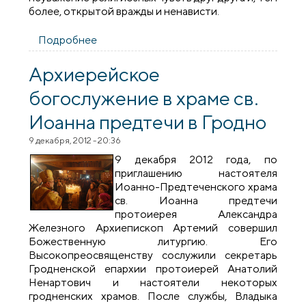
более, открытой вражды и ненависти.
Подробнее
о «Рождество Христово в моей жизни»
Архиерейское
богослужение в храме св.
Иоанна предтечи в Гродно
9 декабря, 2012 - 20:36
9 декабря 2012 года, по
приглашению настоятеля
Иоанно-Предтеченского храма
св. Иоанна предтечи
протоиерея Александра
Железного Архиепископ Артемий совершил
Божественную литургию. Его
Высокопреосвященству сослужили секретарь
Гродненской епархии протоиерей Анатолий
Ненартович и настоятели некоторых
гродненских храмов. После службы, Владыка