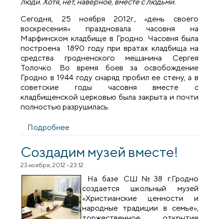
люди. Хотя, нет, наверное, вместе с людьми.
Сегодня, 25 ноября 2012г., «день своего
воскресения» праздновала часовня на
Марфинском кладбище в Гродно. Часовня была
построена 1890 году при вратах кладбища на
средства гродненского мещанина Сергея
Толочко. Во время боев за освобождение
Гродно в 1944 году снаряд пробил ее стену, а в
советские годы часовня вместе с
кладбищенской церковью была закрыта и почти
полностью разрушилась.
Подробнее
о Освящение часовни в честь
Воскресения Христова в Гродно
Создадим музей вместе!
23 ноября, 2012 - 23:12
На базе СШ№38 г.Гродно
создается школьный музей
«Христианские ценности и
народные традиции в семье»,
торжественное открытие