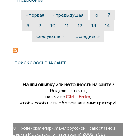
теме абортов
…
« первая
‹ предыдущая
6
7
Страницы
8
9
10
11
12
13
14
следующая ›
последняя »
ПОИСК GOОGLE НА САЙТЕ
Нашли ошибку или неточность на сайте?
Выделите текст,
нажмите
Ctrl + Enter
,
чтобы сообщить об этом администратору!
© "
Гроденская епархия Белорусской Православной
Церкви Московского Патриархата
" 2002-2022