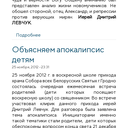
представлен анализ жизни новомучеников. Не
обошел стороной, отец Александр, и репрессии
против верующих мирян.
Иерей Дмитрий
ЛЕВЧУК.
Подробнее
о Очередная встреча в клубе
православного общения
Объясняем апокалипсис
детям
25 ноября, 2012 - 23:31
25 ноября 2012 г. в воскресной школе прихода
храма Собора всех Белорусских Святых г.Гродно
состоялась очередная ежемесячная встреча
родителей (дети которых посещают
воскресную школу) со священником. Во встрече
участвовал клирик данного прихода иерей
Дмитрий Левчук. Для разговора была заявлена
тема апокалипсиса. Инициаторами именно
такой тематики стали родители, дети которых
обеспокоены вопросом конца света 21 декабря