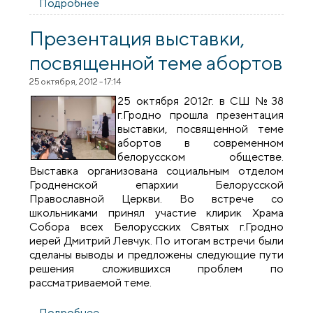
Подробнее
о Беседа с родителями
Презентация выставки,
посвященной теме абортов
25 октября, 2012 - 17:14
25 октября 2012г. в СШ №38
г.Гродно прошла презентация
выставки, посвященной теме
абортов в современном
белорусском обществе.
Выставка организована социальным отделом
Гродненской епархии Белорусской
Православной Церкви. Во встрече со
школьниками принял участие клирик Храма
Собора всех Белорусских Святых г.Гродно
иерей Дмитрий Левчук. По итогам встречи были
сделаны выводы и предложены следующие пути
решения сложившихся проблем по
рассматриваемой теме.
Подробнее
о Презентация выставки, посвященной