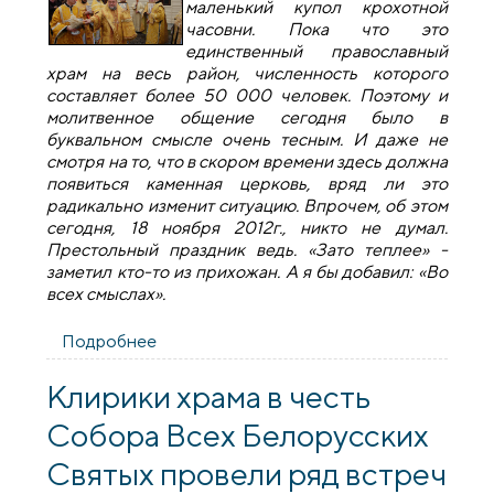
маленький купол крохотной
часовни. Пока что это
единственный православный
храм на весь район, численность которого
составляет более 50 000 человек. Поэтому и
молитвенное общение сегодня было в
буквальном смысле очень тесным. И даже не
смотря на то, что в скором времени здесь должна
появиться каменная церковь, вряд ли это
радикально изменит ситуацию. Впрочем, об этом
сегодня, 18 ноября 2012г., никто не думал.
Престольный праздник ведь. «Зато теплее» -
заметил кто-то из прихожан. А я бы добавил: «Во
всех смыслах».
Подробнее
о Престольный праздник в часовне в
честь cвятителя Тихона
Клирики храма в честь
Собора Всех Белорусских
Святых провели ряд встреч