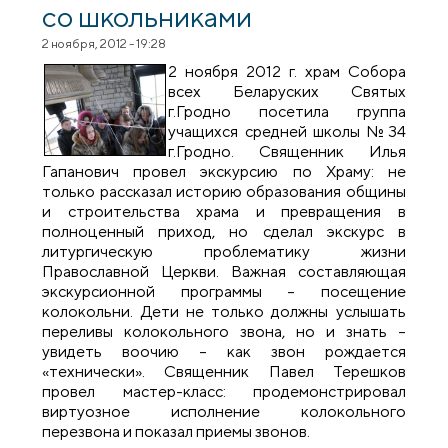
со школьниками
2 ноября, 2012 - 19:28
2 ноября 2012 г. храм Собора
всех Беларуских Святых
г.Гродно посетила группа
учащихся средней школы №34
г.Гродно. Священник Илья
Гапанович провел экскурсию по Храму: не
только рассказал историю образования общины
и строительства храма и превращения в
полноценный приход, но сделал экскурс в
литургическую проблематику жизни
Православной Церкви. Важная составляющая
экскурсионной программы – посещение
колокольни. Дети не только должны услышать
переливы колокольного звона, но и знать –
увидеть воочию – как звон рождается
«технически». Священник Павел Терешков
провел мастер-класс: продемонстрировал
виртуозное исполнение колокольного
перезвона и показал приемы звонов.