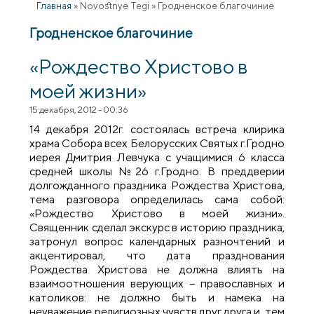
Главная
»
Novostnye Tegi
»
Гродненское благочиние
Гродненское благочиние
«Рождество Христово в
моей жизни»
15 декабря, 2012 - 00:36
14 декабря 2012г. состоялась встреча клирика
храма Собора всех Белорусских Святых г.Гродно
иерея Дмитрия Левчука с учащимися 6 класса
средней школы №26 г.Гродно. В преддверии
долгожданного праздника Рождества Христова,
тема разговора определилась сама собой:
«Рождество Христово в моей жизни».
Священник сделал экскурс в историю праздника,
затронул вопрос календарных разночтений и
акцентировал, что дата празднования
Рождества Христова не должна влиять на
взаимоотношения верующих − православных и
католиков: не должно быть и намека на
неуважение религиозных чувств друг друга и, тем