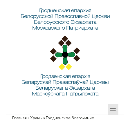
Перейти к основному содержанию
Skip to search
Гродненская епархия
Белорусской Православной Церкви
Белорусского Экзархата
Московского Патриархата
Гродзенская епархія
Беларускай Праваслаўнай Царквы
Беларускага Экзархата
Маскоўскага Патрыярхата
Главная
»
Храмы
»
Гродненское благочиние
Вы здесь