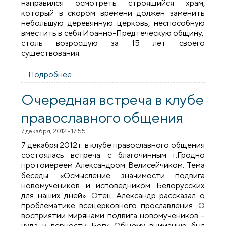
направился осмотреть строящийся храм,
который в скором времени должен заменить
небольшую деревянную церковь, неспособную
вместить в себя Иоанно-Предтеческую общину,
столь возросшую за 15 лет своего
существования.
Подробнее
о Архиерейское богослужение в храме
св. Иоанна предтечи в Гродно
Очередная встреча в клубе
православного общения
7 декабря, 2012 - 17:55
7 декабря 2012 г. в клубе православного общения
состоялась встреча с благочинным г.Гродно
протоиереем Александром Велисейчиком. Тема
беседы: «Осмысление значимости подвига
новомучеников и исповедником Белорусских
для наших дней». Отец Александр рассказал о
проблематике всецерковного прославления. О
восприятии мирянами подвига новомучеников –
чуда и верности Богу. Общему вниманию был