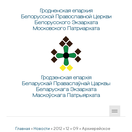
Перейти к основному содержанию
Skip to search
Гродненская епархия
Белорусской Православной Церкви
Белорусского Экзархата
Московского Патриархата
Гродзенская епархія
Беларускай Праваслаўнай Царквы
Беларускага Экзархата
Маскоўскага Патрыярхата
Главная
»
Новости
»
2012
»
12
»
09
»
Архиерейское