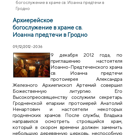
богослужение в храме св. Иоанна предтечи в
Гродно
Архиерейское
богослужение в храме св.
Иоанна предтечи в Гродно
09/12/2012 - 20:36
9 декабря 2012 года, по
приглашению настоятеля
Иоанно-Предтеченского храма
св. Иоанна предтечи
протоиерея Александра
Железного Архиепископ Артемий совершил
Божественную литургию. Его
Высокопреосвященству сослужили секретарь
Гродненской епархии протоиерей Анатолий
Ненартович и настоятели некоторых
гродненских храмов. После службы, Владыка
направился осмотреть строящийся храм,
который в скором времени должен заменить
небольшую деревянную церковь, неспособную