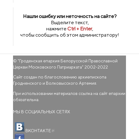
Нашли ошибку или неточность на сайте?
Выделите текст,
нажмите
Ctrl + Enter
,
чтобы сообщить об этом администратору!
© "
Гроденская епархия Белорусской Православной
Церкви Московского Патриархата
" 2002-2022
Сайт создан по благословению архиепископа
Гродненского и Волковысского Артемия.
При использовании материалов ссылка на сайт епархии
обязательна.
МЫ В СОЦИАЛЬНЫХ СЕТЯХ
(внешняя ссылка)
ВКОНТАКТЕ
(внешняя ссылка)