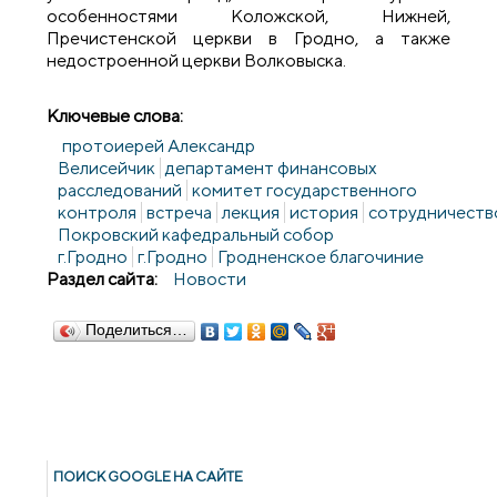
особенностями Коложской, Нижней,
Пречистенской церкви в Гродно, а также
недостроенной церкви Волковыска.
Ключевые слова:
протоиерей Александр
Велисейчик
департамент финансовых
расследований
комитет государственного
контроля
встреча
лекция
история
сотрудничеств
Покровский кафедральный собор
г.Гродно
г.Гродно
Гродненское благочиние
Раздел сайта:
Новости
Поделиться…
ПОИСК GOОGLE НА САЙТЕ