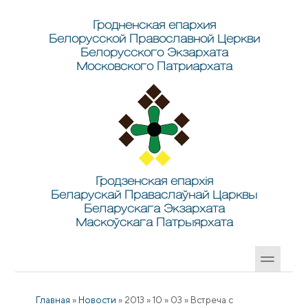
Перейти к основному содержанию
Skip to search
Гродненская епархия
Белорусской Православной Церкви
Белорусского Экзархата
Московского Патриархата
Гродзенская епархія
Беларускай Праваслаўнай Царквы
Беларускага Экзархата
Маскоўскага Патрыярхата
Главная
»
Новости
»
2013
»
10
»
03
»
Встреча с