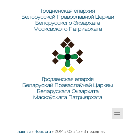
Перейти к основному содержанию
Skip to search
Гродненская епархия
Белорусской Православной Церкви
Белорусского Экзархата
Московского Патриархата
Гродзенская епархія
Беларускай Праваслаўнай Царквы
Беларускага Экзархата
Маскоўскага Патрыярхата
Главная
»
Новости
»
2014
»
02
»
15
»
В праздник