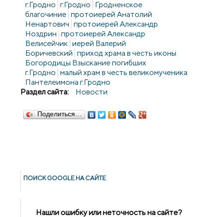
г.Гродно
г.Гродно
Гродненское
благочиние
протоиерей Анатолий
Ненартович
протоиерей Александр
Ноздрин
протоиерей Александр
Велисейчик
иерей Валерий
Боричевский
приход храма в честь иконы
Богородицы Взыскание погибших
г.Гродно
малый храм в честь великомученика
Пантелеимона г.Гродно
Раздел сайта:
Новости
Поделиться…
ПОИСК GOОGLE НА САЙТЕ
Нашли ошибку или неточность на сайте?