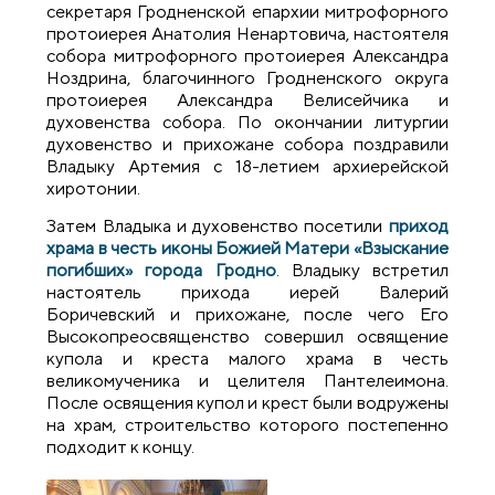
секретаря Гродненской епархии митрофорного
протоиерея Анатолия Ненартовича, настоятеля
собора митрофорного протоиерея Александра
Ноздрина, благочинного Гродненского округа
протоиерея Александра Велисейчика и
духовенства собора. По окончании литургии
духовенство и прихожане собора поздравили
Владыку Артемия с 18-летием архиерейской
хиротонии.
Затем Владыка и духовенство посетили
приход
храма в честь иконы Божией Матери «Взыскание
погибших» города Гродно
. Владыку встретил
настоятель прихода иерей Валерий
Боричевский и прихожане, после чего Его
Высокопреосвященство совершил освящение
купола и креста малого храма в честь
великомученика и целителя Пантелеимона.
После освящения купол и крест были водружены
на храм, строительство которого постепенно
подходит к концу.