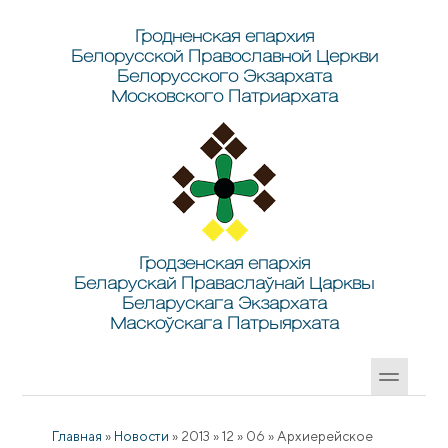
Перейти к основному содержанию
Skip to search
Гродненская епархия
Белорусской Православной Церкви
Белорусского Экзархата
Московского Патриархата
Гродзенская епархія
Беларускай Праваслаўнай Царквы
Беларускага Экзархата
Маскоўскага Патрыярхата
Главная
»
Новости
»
2013
»
12
»
06
»
Архиерейское