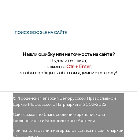
ПОИСК GOОGLE НА САЙТЕ
Нашли ошибку или неточность на сайте?
Выделите текст,
нажмите
Ctrl + Enter
,
чтобы сообщить об этом администратору!
© "
Гроденская епархия Белорусской Православной
Церкви Московского Патриархата
" 2002-2022
Сайт создан по благословению архиепископа
Гродненского и Волковысского Артемия.
При использовании материалов ссылка на сайт епархии
обязательна.