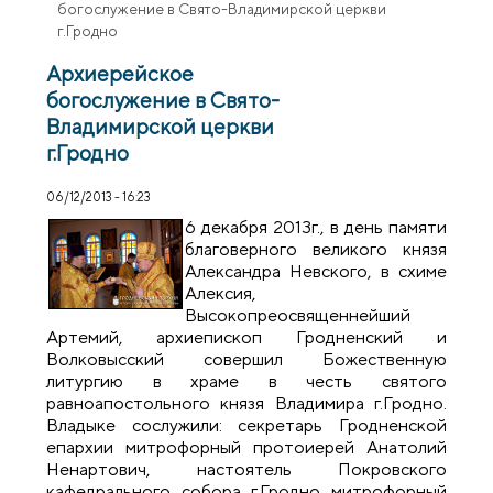
богослужение в Свято-Владимирской церкви
г.Гродно
Архиерейское
богослужение в Свято-
Владимирской церкви
г.Гродно
06/12/2013 - 16:23
6 декабря 2013г., в день памяти
благоверного великого князя
Александра Невского, в схиме
Алексия,
Высокопреосвященнейший
Артемий, архиепископ Гродненский и
Волковысский совершил Божественную
литургию в храме в честь святого
равноапостольного князя Владимира г.Гродно.
Владыке сослужили: секретарь Гродненской
епархии митрофорный протоиерей Анатолий
Ненартович, настоятель Покровского
кафедрального собора г.Гродно митрофорный