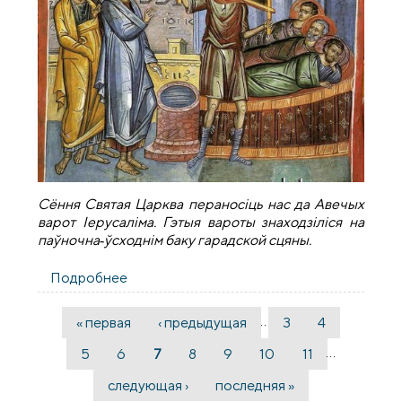
Сёння Святая Царква пераносіць нас да Авечых
варот Іерусаліма. Гэтыя вароты знаходзіліся на
паўночна‑ўсходнім баку гарадской сцяны.
Подробнее
о Архiепiскап Арцемiй. Аб паралізаваным
…
« первая
‹ предыдущая
3
4
Страницы
…
5
6
7
8
9
10
11
следующая ›
последняя »