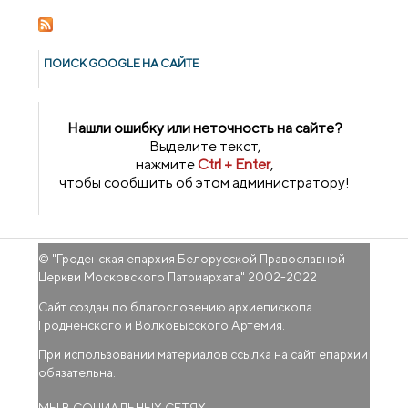
ПОИСК GOОGLE НА САЙТЕ
Нашли ошибку или неточность на сайте?
Выделите текст,
нажмите
Ctrl + Enter
,
чтобы сообщить об этом администратору!
© "
Гроденская епархия Белорусской Православной
Церкви Московского Патриархата
" 2002-2022
Сайт создан по благословению архиепископа
Гродненского и Волковысского Артемия.
При использовании материалов ссылка на сайт епархии
обязательна.
МЫ В СОЦИАЛЬНЫХ СЕТЯХ