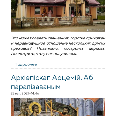
Что может сделать священник, горстка прихожан
и неравнодушное отношение нескольких других
приходов? Правильно, построить церковь.
Посмотрите, что у них получилось.
Подробнее
о «На небесах это будет большой храм».
Освящение церкви в Пархимовцах
Архiепiскап Арцемiй. Аб
паралізаваным
23 мая, 2021 - 14:46