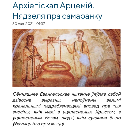
Архiепiскап Арцемiй.
Нядзеля пра самаранку
30 мая, 2021 - 01:37
Сённяшняе Евангельскае чытанне ўяўляе сабой
дзівосна выразны, напоўнены вельмі
кранальнымі падрабязнасцямі аповед пра тыя
зносіны, якія мелі з уцялесненым Хрыстом, з
уцялесненым Богам, людзі, якім суджана было
ўбачыць Яго пры жыцці.