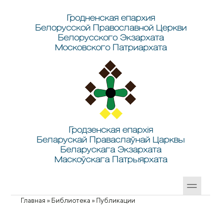
Перейти к основному содержанию
Skip to search
Гродненская епархия
Белорусской Православной Церкви
Белорусского Экзархата
Московского Патриархата
Гродзенская епархія
Беларускай Праваслаўнай Царквы
Беларускага Экзархата
Маскоўскага Патрыярхата
Главная
»
Библиотека
»
Публикации
Вы здесь