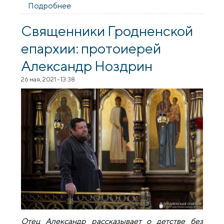
Подробнее
о Архiепiскап Арцемiй. Нядзеля пра
самаранку
Священники Гродненской
епархии: протоиерей
Александр Ноздрин
26 мая, 2021 - 13:38
Отец Александр рассказывает о детстве без