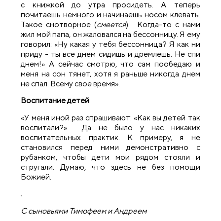
с книжкой до утра просидеть. А теперь
почитаешь немного и начинаешь носом клевать.
Такое снотворное (
смеется
). Когда-то с нами
жил мой папа, он жаловался на бессонницу. Я ему
говорил: «Ну какая у тебя бессонница? Я как ни
приду - ты все днем сидишь и дремлешь. Не спи
днем!» А сейчас смотрю, что сам пообедаю и
меня на сон тянет, хотя я раньше никогда днем
не спал. Всему свое время».
Воспитание детей
«У меня иной раз спрашивают: «Как вы детей так
воспитали?» Да не было у нас никаких
воспитательных практик. К примеру, я не
становился перед ними демонстративно с
рубанком, чтобы дети мои рядом стояли и
стругали. Думаю, что здесь не без помощи
Божией.
С сыновьями Тимофеем и Андреем