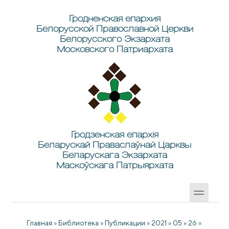
Перейти к основному содержанию
Skip to search
Гродненская епархия
Белорусской Православной Церкви
Белорусского Экзархата
Московского Патриархата
Гродзенская епархія
Беларускай Праваслаўнай Царквы
Беларускага Экзархата
Маскоўскага Патрыярхата
Главная
»
Библиотека
»
Публикации
»
2021
»
05
»
26
»