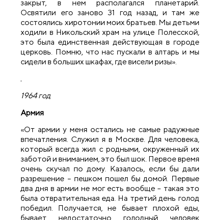
закрыт, в нем располагался планетарий.
Освятили его заново 31 год назад, и там же
состоялись хиротонии моих братьев. Мы детьми
ходили в Никольский храм на улице Полесской,
это была единственная действующая в городе
церковь. Помню, что нас пускали в алтарь и мы
сидели в больших шкафах, где висели ризы».
1964 год
Армия
«От армии у меня остались
не самые радужные
впечатления. Служил я в Москве. Для человека,
который всегда жил с родными, окруженный их
заботой и вниманием, это был шок. Первое время
очень скучал по дому. Казалось, если бы дали
разрешение – пешком пошел бы домой. Первые
два дня в армии не мог есть вообще – такая это
была отвратительная еда. На третий день голод
победил. Получается, не бывает плохой еды,
бывает недостаточно голодный человек