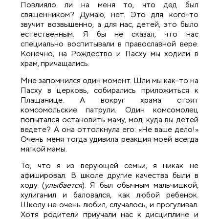
Повлияло ли на меня то, что дед был
священником? Думаю, нет. Это для кого-то
звучит возвышенно, а для нас, детей, это было
естественным. Я бы не сказал, что нас
специально воспитывали в православной вере.
Конечно, на Рождество и Пасху мы ходили в
храм, причащались.
Мне запомнился один момент. Шли мы как-то на
Пасху в церковь, собирались приложиться к
Плащанице. А вокруг храма стоят
комсомольские патрули. Один комсомолец
попытался остановить маму, мол, куда вы детей
ведете? А она оттолкнула его: «Не ваше дело!»
Очень меня тогда удивила реакция моей всегда
мягкой мамы.
То, что я из верующей семьи, я никак не
афишировал. В школе другие качества были в
ходу (
улыбается
). Я был обычным мальчишкой,
хулиганил и баловался, как любой ребенок.
Школу не очень любил, случалось, и прогуливал.
Хотя родители приучали нас к дисциплине и