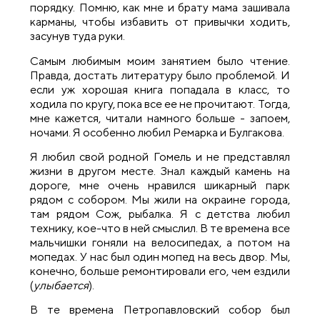
порядку. Помню, как мне и брату мама зашивала
карманы, чтобы избавить от привычки ходить,
засунув туда руки.
Самым любимым моим занятием было чтение.
Правда, достать литературу было проблемой. И
если уж хорошая книга попадала в класс, то
ходила по кругу, пока все ее не прочитают. Тогда,
мне кажется, читали намного больше - запоем,
ночами. Я особенно любил Ремарка и Булгакова.
Я любил свой родной Гомель и не представлял
жизни в другом месте. Знал каждый камень на
дороге, мне очень нравился шикарный парк
рядом с собором. Мы жили на окраине города,
там рядом Сож, рыбалка. Я с детства любил
технику, кое-что в ней смыслил. В те времена все
мальчишки гоняли на велосипедах, а потом на
мопедах. У нас был один мопед на весь двор. Мы,
конечно, больше ремонтировали его, чем ездили
(
улыбается
).
В те времена Петропавловский собор был