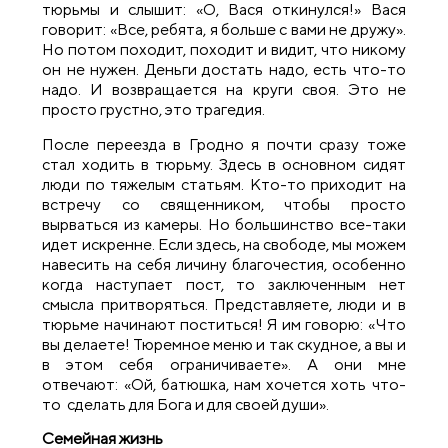
тюрьмы и слышит: «О, Вася откинулся!» Вася
говорит: «Все, ребята, я больше с вами не дружу».
Но потом походит, походит и видит, что никому
он не нужен. Деньги достать надо, есть что-то
надо. И возвращается на круги своя. Это не
просто грустно, это трагедия.
После переезда в Гродно я почти сразу тоже
стал ходить в тюрьму. Здесь в основном сидят
люди по тяжелым статьям. Кто-то приходит на
встречу со священником, чтобы просто
вырваться из камеры. Но большинство все-таки
идет искренне. Если здесь, на свободе, мы можем
навесить на себя личину благочестия, особенно
когда наступает пост, то заключенным нет
смысла притворяться. Представляете, люди и в
тюрьме начинают поститься! Я им говорю: «Что
вы делаете! Тюремное меню и так скудное, а вы и
в этом себя ограничиваете». А они мне
отвечают: «Ой, батюшка, нам хочется хоть что-
то сделать для Бога и для своей души».
Семейная жизнь