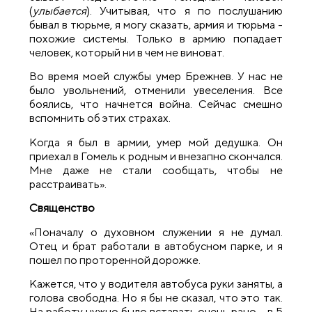
(
улыбается
). Учитывая, что я по послушанию
бывал в тюрьме, я могу сказать, армия и тюрьма -
похожие системы. Только в армию попадает
человек, который ни в чем не виноват.
Во время моей службы умер Брежнев. У нас не
было увольнений, отменили увеселения. Все
боялись, что начнется война. Сейчас смешно
вспомнить об этих страхах.
Когда я был в армии, умер мой дедушка. Он
приехал в Гомель к родным и внезапно скончался.
Мне даже не стали сообщать, чтобы не
расстраивать».
Священство
«Поначалу о духовном служении я не думал.
Отец и брат работали в автобусном парке, и я
пошел по проторенной дорожке.
Кажется, что у водителя автобуса руки заняты, а
голова свободна. Но я бы не сказал, что это так.
На работу нужно было вставать очень рано – в 5