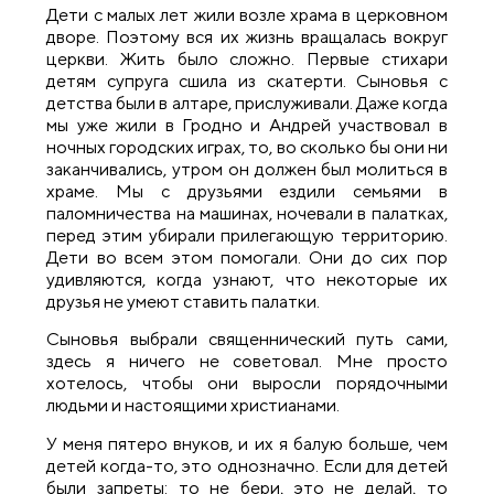
Дети с малых лет жили возле храма в церковном
дворе. Поэтому вся их жизнь вращалась вокруг
церкви. Жить было сложно. Первые стихари
детям супруга сшила из скатерти. Сыновья с
детства были в алтаре, прислуживали. Даже когда
мы уже жили в Гродно и Андрей участвовал в
ночных городских играх, то, во сколько бы они ни
заканчивались, утром он должен был молиться в
храме. Мы с друзьями ездили семьями в
паломничества на машинах, ночевали в палатках,
перед этим убирали прилегающую территорию.
Дети во всем этом помогали. Они до сих пор
удивляются, когда узнают, что некоторые их
друзья не умеют ставить палатки.
Сыновья выбрали священнический путь сами,
здесь я ничего не советовал. Мне просто
хотелось, чтобы они выросли порядочными
людьми и настоящими христианами.
У меня пятеро внуков, и их я балую больше, чем
детей когда-то, это однозначно. Если для детей
были запреты: то не бери, это не делай, то