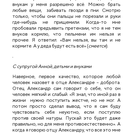
внукам у меня разрешено всё. Можно брать
любые вещи, забивать гвозди в пни. Смотрю
только, чтобы они пальцы не порезали и руки
где-нибудь не прищемили. Когда-то мне
пробовали предъявить претензии, что я не тем
внуков кормлю, что пельмени им нельзя и
прочее. Я ответил: «Вам нельзя, вы там и не
кормите. А у деда будут есть всё» (
смеется
).
С супругой Анной, детьми и внуками
Наверное, первое качество, которое любой
человек назовет в отце Александре – доброта.
Отец Александр сам говорит о себе, что он
человек мягкий и слабый. «Я знал, что иной раз в
жизни нужно поступить жестче, но не мог. А
потом просто сделал вывод, что я сам буду
чувствовать себя неуютно, если поступлю
против своей натуры. Пускай это будет даже
правильно, но для меня противоестественно». А
когда я говорю отцу Александру, что все это мне