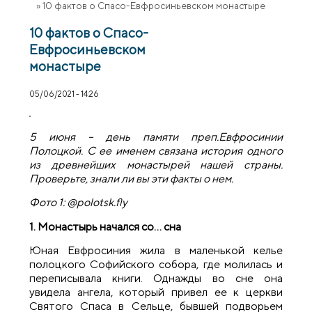
»
10 фактов о Спасо-Евфросиньевском монастыре
10 фактов о Спасо-
Евфросиньевском
монастыре
05/06/2021 - 14:26
5 июня – день памяти преп.Евфросинии
Полоцкой. С ее именем связана история одного
из древнейших монастырей нашей страны.
Проверьте, знали ли вы эти факты о нем.
Фото 1: @polotsk.fly
1. Монастырь начался со… сна
Юная Евфросиния жила в маленькой келье
полоцкого Софийского собора, где молилась и
переписывала книги. Однажды во сне она
увидела ангела, который привел ее к церкви
Святого Спаса в Сельце, бывшей подворьем