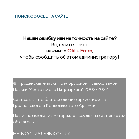
ПОИСК GOОGLE НА САЙТЕ
Нашли ошибку или неточность на сайте?
Выделите текст,
нажмите
Ctrl + Enter
,
чтобы сообщить об этом администратору!
© "
Гроденская епархия Белорусской Православной
Церкви Московского Патриархата
" 2002-2022
Сайт создан по благословению архиепископа
Гродненского и Волковысского Артемия.
При использовании материалов ссылка на сайт епархии
обязательна.
МЫ В СОЦИАЛЬНЫХ СЕТЯХ