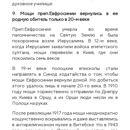
духовное училище.
9. Мощи преп.Евфросинии вернулись в ее
родную обитель только в 20-м веке
Преп.Евфросиния умерла во время
паломничества на Святую Землю и была
похоронена возле Иерусалима. В 12-м веке,
когда Иерусалим захватили войска египетского
султана, мощи перевезли в Киев, где они
покоились семь веков.
В 19-м веке полоцкие епископы стали
направлять в Синод ходатайства о том, чтобы
мощи Евфросинии вернули домой. Но добиться
этого удалось лишь в начале 20-го века. В 1910
году мощи торжественно отправили по Днепру
из Киева в Оршу, а из Орши люди несли их в
Полоцк на руках.
После революции 1917 года мощи неоднократно
кощунственно вскрывались и даже выставлялись
в антирелигиозном музее в Витебске. Но в 1943