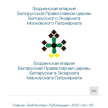
Перейти к основному содержанию
Skip to search
Гродненская епархия
Белорусской Православной Церкви
Белорусского Экзархата
Московского Патриархата
Гродзенская епархія
Беларускай Праваслаўнай Царквы
Беларускага Экзархата
Маскоўскага Патрыярхата
Главная
»
Библиотека
»
Публикации
»
2021
»
06
»
05