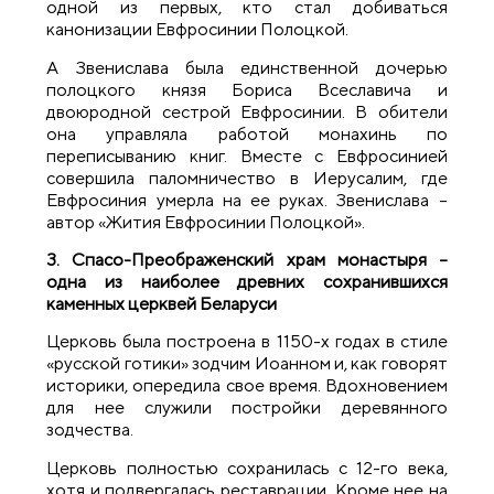
одной из первых, кто стал добиваться
канонизации Евфросинии Полоцкой.
А Звенислава была единственной дочерью
полоцкого князя Бориса Всеславича и
двоюродной сестрой Евфросинии. В обители
она управляла работой монахинь по
переписыванию книг. Вместе с Евфросинией
совершила паломничество в Иерусалим, где
Евфросиния умерла на ее руках. Звенислава –
автор «Жития Евфросинии Полоцкой».
3. Спасо-Преображенский храм монастыря –
одна из наиболее древних сохранившихся
каменных церквей Беларуси
Церковь была построена в 1150-х годах в стиле
«русской готики» зодчим Иоанном и, как говорят
историки, опередила свое время. Вдохновением
для нее служили постройки деревянного
зодчества.
Церковь полностью сохранилась с 12-го века,
хотя и подвергалась реставрации. Кроме нее на