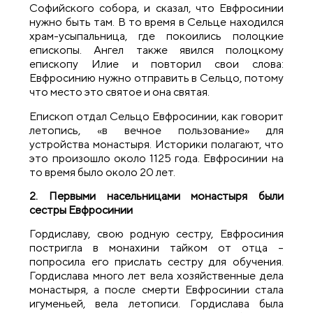
Софийского собора, и сказал, что Евфросинии
нужно быть там. В то время в Сельце находился
храм-усыпальница, где покоились полоцкие
епископы. Ангел также явился полоцкому
епископу Илие и повторил свои слова:
Евфросинию нужно отправить в Сельцо, потому
что место это святое и она святая.
Епископ отдал Сельцо Евфросинии, как говорит
летопись, «в вечное пользование» для
устройства монастыря. Историки полагают, что
это произошло около 1125 года. Евфросинии на
то время было около 20 лет.
2. Первыми насельницами монастыря были
сестры Евфросинии
Гордиславу, свою родную сестру, Евфросиния
постригла в монахини тайком от отца –
попросила его прислать сестру для обучения.
Гордислава много лет вела хозяйственные дела
монастыря, а после смерти Евфросинии стала
игуменьей, вела летописи. Гордислава была