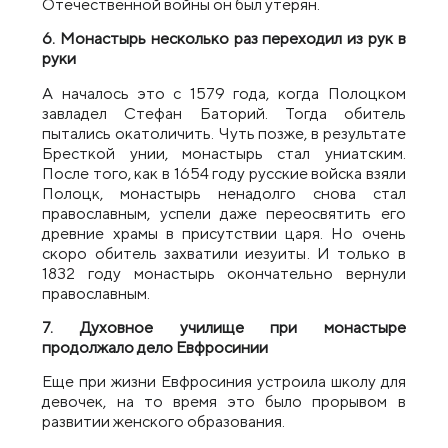
Отечественной войны он был утерян.
6. Монастырь несколько раз переходил из рук в
руки
А началось это с 1579 года, когда Полоцком
завладел Стефан Баторий. Тогда обитель
пытались окатоличить. Чуть позже, в результате
Бресткой унии, монастырь стал униатским.
После того, как в 1654 году русские войска взяли
Полоцк, монастырь ненадолго снова стал
православным, успели даже переосвятить его
древние храмы в присутствии царя. Но очень
скоро обитель захватили иезуиты. И только в
1832 году монастырь окончательно вернули
православным.
7. Духовное училище при монастыре
продолжало дело Евфросинии
Еще при жизни Евфросиния устроила школу для
девочек, на то время это было прорывом в
развитии женского образования.