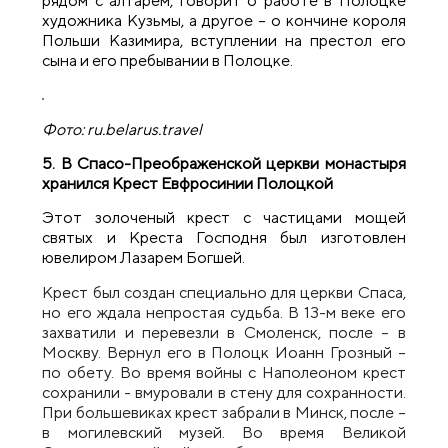
рядом с алтарем, говорит о работе в Полоцке
художника Кузьмы, а другое – о кончине короля
Польши Казимира, вступлении на престол его
сына и его пребывании в Полоцке.
Фото: ru.belarus.travel
5. В Спасо-Преображенской церкви монастыря
хранился Крест Евфросинии Полоцкой
Этот золоченый крест с частицами мощей
святых и Креста Господня был изготовлен
ювелиром Лазарем Богшей.
Крест был создан специально для церкви Спаса,
но его ждала непростая судьба. В 13-м веке его
захватили и перевезли в Смоленск, после – в
Москву. Вернул его в Полоцк Иоанн Грозный –
по обету. Во время войны с Наполеоном крест
сохранили - вмуровали в стену для сохранности.
При большевиках крест забрали в Минск, после –
в могилевский музей. Во время Великой