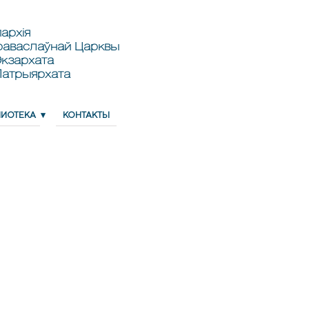
архія
раваслаўнай Царквы
кзархата
Патрыярхата
ЛИОТЕКА
КОНТАКТЫ