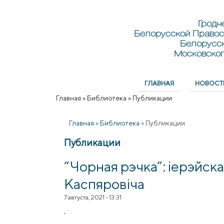
Перейти к основному содержанию
Skip to search
Гродн
Белорусской Правос
Белорусс
Московског
ГЛАВНАЯ
НОВОСТ
Главное меню
Главная
»
Библиотека
»
Публикации
Вы здесь
Главная
»
Библиотека
»
Публикации
Публикации
“Чорная рэчка”: іерэйск
Каспяровіча
7 августа, 2021 - 13:31