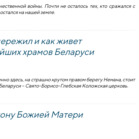
ественной войны. Почти не осталось тех, кто сражался с
остался на нашей земле.
пережил и как живет
ейших храмов Беларуси
нно здесь, на страшно крутом правом берегу Немана, стоит
Беларуси – Свято-Борисо-Глебская Коложская церковь.
жил и как живет сегодня один из древнейших храмов Белару
кону Божией Матери