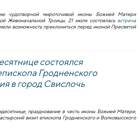
нию чудотворной мироточивой иконы Божией Матери
ой Живоначальной Троицы. 21 июля состоялась
встреча
имели возможность преклониться перед иконой Пресвятой
 Божией Матери «Умиление»
есятнице состоялся
епископа Гродненского
ия в город Свислочь
идесятнице, празднование в честь иконы Божией Матери,
пастырский визит епископа Гродненского и Волковысского
нице состоялся архипастырский визит епископа Гродненског