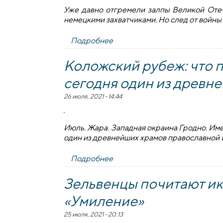
Уже давно отгремели залпы Великой Отеч
немецкими захватчиками. Но след от войны 
Подробнее
о Дубненская Хатынь...
Коложский рубеж: что 
сегодня один из древн
26 июля, 2021 - 14:44
Июль. Жара. Западная окраина Гродно. Име
один из древнейших храмов православной 
Подробнее
о Коложский рубеж: что пере
Зельвенцы почитают и
«Умиление»
25 июля, 2021 - 20:13