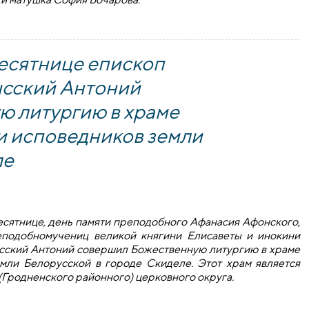
евича
есятнице епископ
ысский Антоний
ю литургию в храме
и исповедников земли
ле
десятнице, день памяти преподобного Афанасия Афонского,
еподобномучениц великой княгини Елисаветы и инокини
сский Антоний совершил Божественную литургию в храме
мли Белорусской в городе Скиделе. Этот храм является
Гродненского районного) церковного округа.
нице епископ Гродненский и Волковысский Антоний соверш