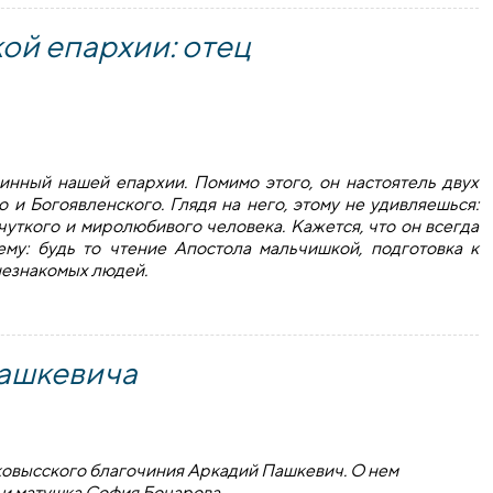
й епархии: отец
нный нашей епархии. Помимо этого, он настоятель двух
и Богоявленского. Глядя на него, этому не удивляешься:
чуткого и миролюбивого человека. Кажется, что он всегда
ему: будь то чтение Апостола мальчишкой, подготовка к
незнакомых людей.
пархии: отец Александр Пастерняк
Пашкевича
ковысского благочиния Аркадий Пашкевич. О нем
и матушка София Бочарова.