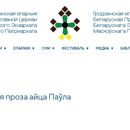
енская епархия
Гродзенская еп
лавной Церкви
Беларускай П
кого Экзархата
Беларускага Э
о Патриархата
Маскоўскага 
И
ЕПАРХИЯ
СМИ
ФЕСТИВАЛЬ
МЕДИА
БИБ
ая проза айца Паўла