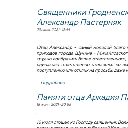
Священники Гродненско
Александр Пастерняк
23 июля, 2021 - 12:44
Отец Александр – самый молодой благочи
приходов города Щучина – Михайловского 
трудно вообразить более ответственного, 
одинаково ответственно относился ко вс
поступлению или отклик на просьбы даже 
Подробнее
о Священники Гродненской е
Памяти отца Аркадия 
18 июля, 2021 - 20:58
16 июля отошел ко Господу священник Вол
вспоминают архимандрит Василий Коржич 