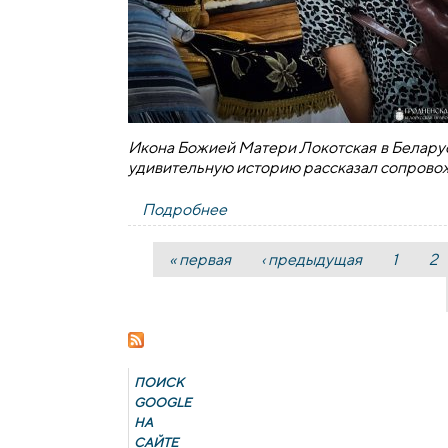
Икона Божией Матери Локотская в Беларус
удивительную историю рассказал сопрово
Подробнее
о «Живая» икона в Гродно
« первая
‹ предыдущая
1
2
Страницы
ПОИСК
GOОGLE
НА
САЙТЕ