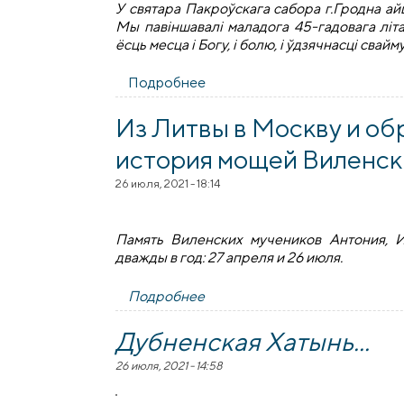
У святара Пакроўскага сабора г.Гродна а
Мы павіншавалі маладога 45-гадовага літар
ёсць месца і Богу, і болю, і ўдзячнасці свайм
Подробнее
о “Чорная рэчка”: іерэйская 
Из Литвы в Москву и об
история мощей Виленск
26 июля, 2021 - 18:14
Память Виленских мучеников Антония, 
дважды в год: 27 апреля и 26 июля.
Подробнее
о Из Литвы в Москву и обрат
Дубненская Хатынь...
26 июля, 2021 - 14:58