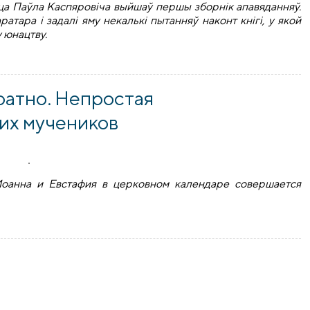
йца Паўла Каспяровіча выйшаў першы зборнік апавяданняў.
атара і задалі яму некалькі пытанняў наконт кнігі, у якой
у юнацтву.
проза айца Паўла Каспяровіча
ратно. Непростая
их мучеников
Иоанна и Евстафия в церковном календаре совершается
но. Непростая история мощей Виленских мучеников