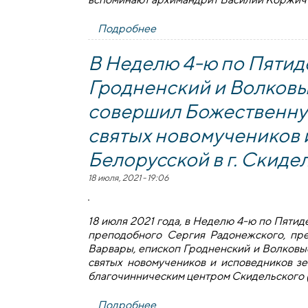
Подробнее
о Памяти отца Аркадия Пашк
В Неделю 4-ю по Пятид
Гродненский и Волков
совершил Божественну
святых новомучеников 
Белорусской в г. Скиде
18 июля, 2021 - 19:06
18 июля 2021 года, в Неделю 4-ю по Пяти
преподобного Сергия Радонежского, пр
Варвары, епископ Гродненский и Волковы
святых новомучеников и исповедников зе
благочинническим центром Скидельского (
Подробнее
о В Неделю 4-ю по Пятидесят