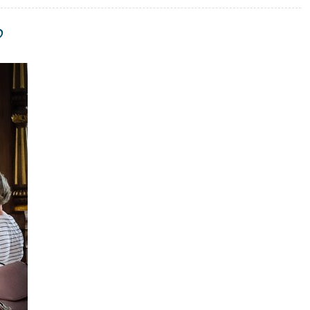
кой в г. Скиделе
о