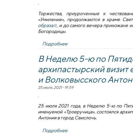
Торжества, приуроченные к чествова
«Умиление», продолжаются в храме Свят
образа
(внешняя ссылка)
, и до самого вечера прихожане 
Богородицы.
Подробнее
о Зельвенцы почитают икону
В Неделю 5-ю по Пятид
архипастырский визит 
и Волковысского Антон
25 июля, 2021 - 19:59
25 июля 2021 года, в Неделю 5-ю по Пят
именуемой «Троеручица», состоялся архи
Антония в город Свислочь.
Подробнее
о В Неделю 5-ю по Пятидесят