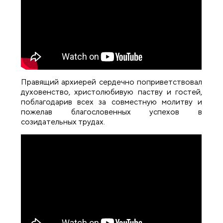
Правящий архиерей сердечно поприветствовал
духовенство, христолюбивую паству и гостей,
поблагодарив всех за совместную молитву и
пожелав благословенных успехов в
созидательных трудах.