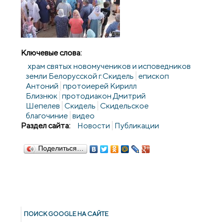
Ключевые слова:
храм святых новомучеников и исповедников
земли Белорусской г.Скидель
епископ
Антоний
протоиерей Кирилл
Близнюк
протодиакон Дмитрий
Шепелев
Скидель
Скидельское
благочиние
видео
Раздел сайта:
Новости
Публикации
Поделиться…
ПОИСК GOОGLE НА САЙТЕ