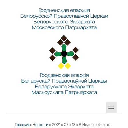
Перейти к основному содержанию
Skip to search
Гродненская епархия
Белорусской Православной Церкви
Белорусского Экзархата
Московского Патриархата
Гродзенская епархія
Беларускай Праваслаўнай Царквы
Беларускага Экзархата
Маскоўскага Патрыярхата
Главная
»
Новости
»
2021
»
07
»
18
»
В Неделю 4-ю по