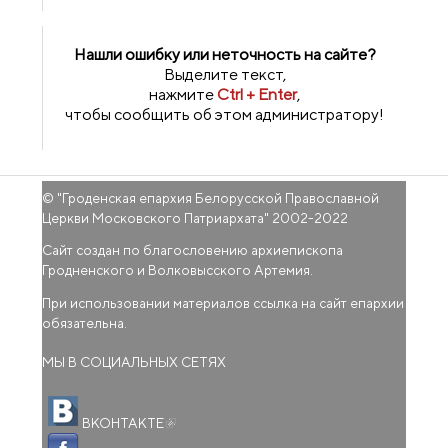
Нашли ошибку или неточность на сайте?
Выделите текст,
нажмите
Ctrl + Enter
,
чтобы сообщить об этом администратору!
© "
Гроденская епархия Белорусской Православной
Церкви Московского Патриархата
" 2002-2022
Сайт создан по благословению архиепископа
Гродненского и Волковысского Артемия.
При использовании материалов ссылка на сайт епархии
обязательна.
МЫ В СОЦИАЛЬНЫХ СЕТЯХ
(внешняя ссылка)
ВКОНТАКТЕ
(внешняя ссылка)