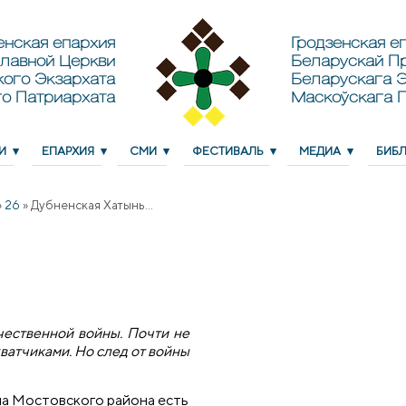
енская епархия
Гродзенская еп
лавной Церкви
Беларускай П
кого Экзархата
Беларускага Э
о Патриархата
Маскоўскага 
И
ЕПАРХИЯ
СМИ
ФЕСТИВАЛЬ
МЕДИА
БИБ
»
26
»
Дубненская Хатынь...
ественной войны. Почти не
хватчиками. Но след от войны
а Мостовского района есть