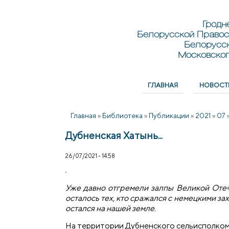
Перейти к основному содержанию
Skip to search
Гродн
Белорусской Правос
Белорусс
Московског
ГЛАВНАЯ
НОВОСТ
Главное меню
Главная
»
Библиотека
»
Публикации
»
2021
»
07
Дубненская Хатынь...
26/07/2021 - 14:58
Уже давно отгремели залпы Великой Отеч
осталось тех, кто сражался с немецкими за
остался на нашей земле.
На территории Дубненского сельисполком