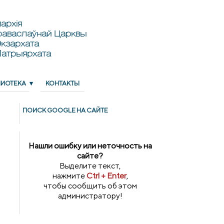
архія
раваслаўнай Царквы
кзархата
Патрыярхата
ЛИОТЕКА
КОНТАКТЫ
ПОИСК GOОGLE НА САЙТЕ
Нашли ошибку или неточность на
сайте?
Выделите текст,
нажмите
Ctrl + Enter
,
чтобы сообщить об этом
администратору!