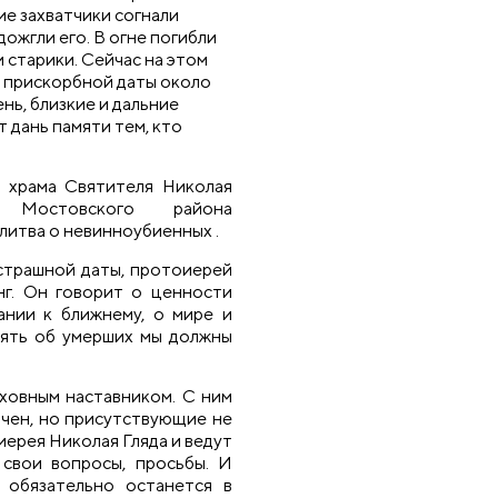
ие захватчики согнали
ожгли его. В огне погибли
и старики. Сейчас на этом
й прискорбной даты около
нь, близкие и дальние
 дань памяти тем, кто
ь храма Святителя Николая
 Мостовского района
литва о невинноубиенных .
е страшной даты, протоиерей
нг. Он говорит о ценности
ании к ближнему, о мире и
мять об умерших мы должны
ховным наставником. С ним
чен, но присутствующие не
ерея Николая Гляда и ведут
 свои вопросы, просьбы. И
и обязательно останется в