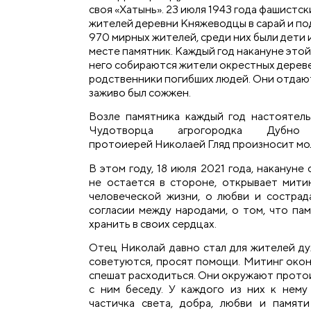
своя «Хатынь». 23 июля 1943 года фашистск
жителей деревни Княжеводцы в сарай и под
970 мирных жителей, среди них были дети 
месте памятник. Каждый год накануне это
него собираются жители окрестных дереве
родственники погибших людей. Они отдают
заживо был сожжен.
Возле памятника каждый год настоятел
Чудотворца агрогородка Дубно
протоиерей Николаей Гляд произносит мо
В этом году, 18 июля 2021 года, наканун
не остается в стороне,
открывает мити
человеческой жизни, о любви и сострад
согласии между народами,
о том, что па
хранить в своих сердцах.
Отец Николай давно стал для жителей ду
советуются, просят помощи. Митинг окон
спешат расходиться. Они окружают протои
с ним беседу. У каждого из них к нему
частичка света, добра, любви и памят