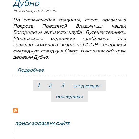
Дубно
18 октября, 2019 - 20:25
По сложившейся традиции, после праздника
Покрова Пресвятой Владычицы нашей
Богородицы, активисты клуба «Путешественник»
Мостовского отделения пребывания для
граждан пожилого возраста ЦСОН совершили
очередную поездку в Свято-Николаевский храм
деревни Дубно.
Подробнее
о Активисты клуба «Путешественник»
посетили храм деревни Дубно
1
2
3
следующая ›
Страницы
последняя »
ПОИСК GOОGLE НА САЙТЕ