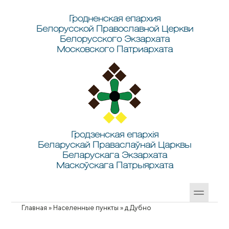
Перейти к основному содержанию
Skip to search
Гродненская епархия
Белорусской Православной Церкви
Белорусского Экзархата
Московского Патриархата
Гродзенская епархія
Беларускай Праваслаўнай Царквы
Беларускага Экзархата
Маскоўскага Патрыярхата
Главная
»
Населенные пункты
»
д.Дубно
Вы здесь