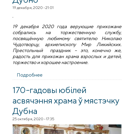
19 декабря, 2020 - 21:01
19 декабря 2020 года верующие прихожане
собрались на торжественную службу,
посвящённую любимому святителю Николаю
Чудотворцу, архиепископу Мир Ликийских.
Престольный праздник – это, конечно же,
радость для прихожан храма взрослых и детей,
торжество и хорошее настроение.
Подробнее
о Престольный праздник в храме
Святителя Николая Чудотворца в
агрогородке Дубно
170-гадовы юбілей
асвячэння храма ў мястэчку
Дубна
25 октября, 2020 - 17:35