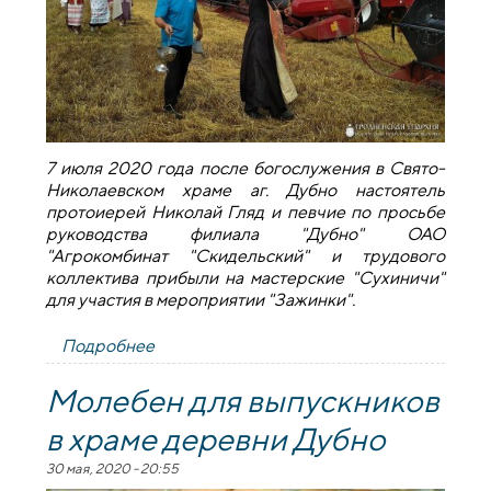
7 июля 2020 года после богослужения в Свято-
Николаевском храме аг. Дубно настоятель
протоиерей Николай Гляд и певчие по просьбе
руководства филиала "Дубно" ОАО
"Агрокомбинат "Скидельский" и трудового
коллектива прибыли на мастерские "Сухиничи"
для участия в мероприятии "Зажинки".
Подробнее
о Настоятель храма деревни Дубно
принял участие в мероприятии
"Зажинки"
Молебен для выпускников
в храме деревни Дубно
30 мая, 2020 - 20:55