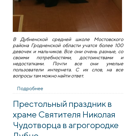
В Дубненской средней школе Мостовского
района Гродненской области учатся более 100
девочек и мальчиков. Все они очень разные, со
своими потребностями, достоинствами и
недостатками. Почти все они умелые
пользователи интернета. С их слов, на все
вопросы там можно найти ответ.
Подробнее
о Священник принял участие в
мероприятии в рамках проекта "ШАГ" в
Дубненской средней школе
Престольный праздник в
храме Святителя Николая
Чудотворца в агрогородке
Дубно