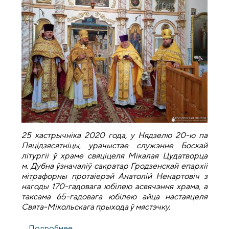
25 кастрычніка 2020 года, у Нядзелю 20-ю па
Пяцідзясятніцы, урачыстае служэнне Боскай
літургіі ў храме свяціцеля Мікалая Цудатворца
м. Дубна ўзначаліў сакратар Гродзенскай епархіі
мітрафорны протаіерэй Анатолій Ненартовіч з
нагоды 170-гадовага юбілею асвячэння храма, а
таксама 65-гадовага юбілею айца настаяцеля
Свята-Мікольскага прыхода ў мястэчку.
Подробнее
о 170-гадовы юбілей асвячэння храма ў