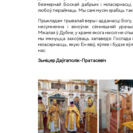
бязмернай Боскай дабрыні і міласэрнасці
любоў пераймаць. Мы самі мусім зрабіць так, 
Прыкладам трывалай веры і адданасці Богу,
несумненна і віноўнік сённяшняй урачы
Мікалая ў Дубне, у храме якога ніколі не сп
мы імкнуцца захоўваць запаведзі Госпада
міласэрнасць, якую Ён явіў, яўляе і будзе яў
нас.
Зьміцер Даўгаполік-Пратасевіч