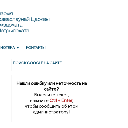
архія
раваслаўнай Царквы
кзархата
Патрыярхата
ЛИОТЕКА
КОНТАКТЫ
ПОИСК GOОGLE НА САЙТЕ
Нашли ошибку или неточность на
сайте?
Выделите текст,
нажмите
Ctrl + Enter
,
чтобы сообщить об этом
администратору!