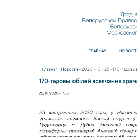
Перейти к основному содержанию
Skip to search
Гродн
Белорусской Правос
Белорусс
Московског
ГЛАВНАЯ
НОВОСТ
Главное меню
Главная
»
Новости
»
2020
»
10
»
25
»
170-гадовы 
170-гадовы юбілей асвячэння храм
25/10/2020 - 17:35
25 кастрычніка 2020 года, у Нядзелю
урачыстае служэнне Боскай літургіі ў
Цудатворца м. Дубна ўзначаліў сакра
мітрафорны протаіерэй Анатолій Ненарто
юбілею асвячэння храма, а таксама 65-гадо