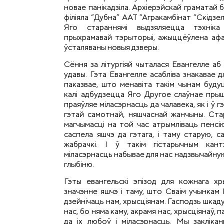
новае панікадзіла. Архіерэйскай граматай
філіяла “Дубна” ААТ “Агракамбінат “Скідзел
Яго стараннямі выдзяляецца тэхніка
прыхрамавай тэрыторыі, ажыццёўлена афа
ўсталяваны новыя дзверы.
Сёння за літургіяй чыталася Евангелле аб
удавы. Гэта Евангелле асабліва знакавае д
паказвае, што менавіта такім чынам буду
калі адбудзецца Яго Другое слаўнае прыш
праяўляе міласэрнасць да чалавека, як і ў г
гэтай самотнай, няшчаснай жанчыны. Стар
магчымасці на той час атрымліваць пенсі
саспела яшчэ да гэтага, і таму старую, 
жабрачкі. І ў такім гістарычным кан
міласэрнасць набывае для нас надзвычайну
глыбіню.
Гэты евангельскі эпізод для кожнага хр
значэнне яшчэ і таму, што Сваім учынкам 
дзейнічаць нам, хрысціянам. Гасподзь шкаду
нас, бо няма каму, акрамя нас, хрысціянаў,
да іх любоў і міласэрнасць. Мы закліка