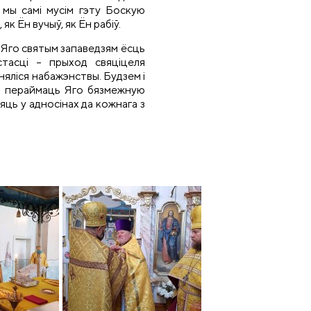
, мы самі мусім гэту Боскую
як Ён вучыў, як Ён рабіў.
 Яго святым запаведзям ёсць
стасці – прыход свяціцеля
ыняліся набажэнствы. Будзем і
 і пераймаць Яго бязмежную
ляць у адносінах да кожнага з