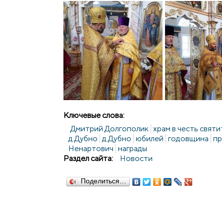
Ключевые слова:
Дмитрий Долгополик
храм в честь свят
д.Дубно
д.Дубно
юбилей
годовщина
пр
Ненартович
награды
Раздел сайта:
Новости
Поделиться…