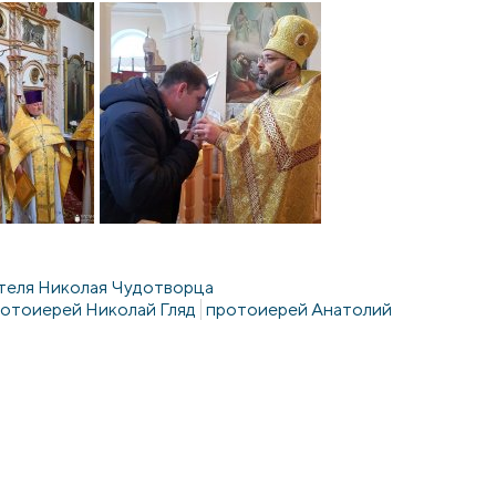
ителя Николая Чудотворца
отоиерей Николай Гляд
протоиерей Анатолий