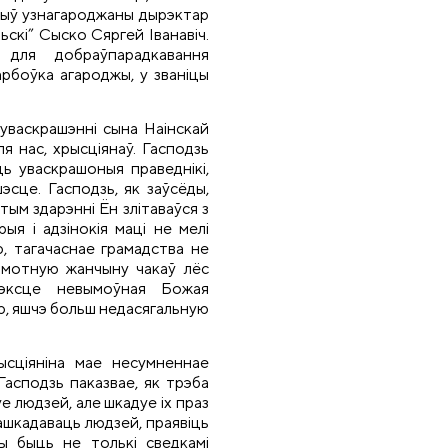
 быў узнагароджаны дырэктар
ьскі” Сыско Сяргей Іванавіч.
 для добраўпарадкавання
рбоўка агароджы, у званіцы
 уваскрашэнні сына Наінскай
ля нас, хрысціянаў. Гасподзь
ць уваскрашоныя праведнікі,
эсце. Гасподзь, як заўсёды,
этым здарэнні Ён злітаваўся з
ыя і адзінокія маці не мелі
ю, тагачаснае грамадства не
самотную жанчыну чакаў лёс
тэксце невымоўная Божая
ю, яшчэ больш недасягальную
ысціяніна мае несумненнае
Гасподзь паказвае, як трэба
е людзей, але шкадуе іх праз
 пашкадаваць людзей, праявіць
ны быць не толькі сведкамі