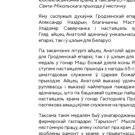
Свята-Мікольскага прыхода ў мястэчку.
Яму саслужылі духаўнік Гродзенскай епа
Аляксандр Наздрын, благачынны Масто
Уладзімір Саверчанка і настаяцель х
Гляд. айцец Анатолій адзначыў унікальнасц
епархіі, так і ў цэлым для Беларусі
Па заканчэнні літургіі айцец Анатолій адз
для Гродзенскай епархіі, так і ў цэлым для
медаль у гонар Маці Божай дзеля іконы Яе
ступені настаяцелю прыхода з нагоды 65-га
шматгадовае служэнне ў Царкве Божай
прыходзе. Айцец Анатолій выказаў удзяч
руплівасць і выказаў найлепшыя пажаданні
адзначыць, што па бацькавай сцежцы пайшо
настаяцель храма ў гонар Гасподняга Пра
паспяхова ажыццяўляе служэнне на прыход
Таксама такім медалём быў узнагароджаны
фермерскай гаспадаркі “Гарызонт” Мыслі
нястомную працу, апеку і клопат пра храм.
зроблены рамонт у храме, у прыватнасці,