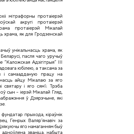
рхіі мітрафорны протаіерэй
ўскай акругі протаіерэй
рама протаіерэй Мікалай
ь храма, як для Гродзенскай
начыў унікальнасць храма, як
 Беларусі, пасля чаго уручыў
 “Каложская Адзігітрыя” ІІІ
довага юбілею, а таксама за
 і самаадданую працу на
насць айцу Мікалаю за яго
 святару і яго сям’і. Трэба
ў сын – іерэй Мікалай Гляд,
абражэння ў Дзярэчыне, які
зе.
 фундатар прыхода, кіраўнік
вец Генрых Валяр’янавіч за
 Дзякуючы яго намаганням быў
 адноўлена званіца, набыта