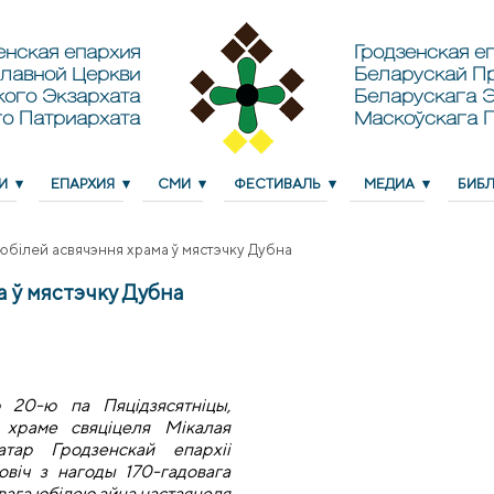
енская епархия
Гродзенская еп
лавной Церкви
Беларускай П
кого Экзархата
Беларускага Э
о Патриархата
Маскоўскага 
И
ЕПАРХИЯ
СМИ
ФЕСТИВАЛЬ
МЕДИА
БИБ
юбілей асвячэння храма ў мястэчку Дубна
а ў мястэчку Дубна
 20-ю па Пяцідзясятніцы,
 храме свяціцеля Мікалая
тар Гродзенскай епархіі
віч з нагоды 170-гадовага
вага юбілею айца настаяцеля