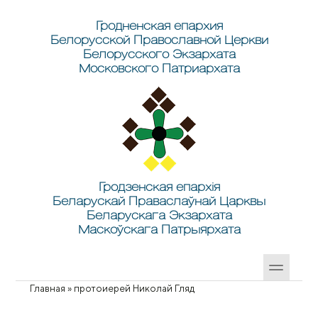
Перейти к основному содержанию
Skip to search
Гродненская епархия
Белорусской Православной Церкви
Белорусского Экзархата
Московского Патриархата
Гродзенская епархія
Беларускай Праваслаўнай Царквы
Беларускага Экзархата
Маскоўскага Патрыярхата
Главная
»
протоиерей Николай Гляд
Вы здесь