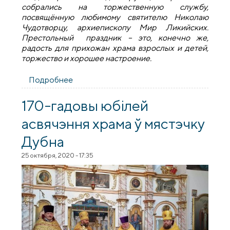
собрались на торжественную службу,
посвящённую любимому святителю Николаю
Чудотворцу, архиепископу Мир Ликийских.
Престольный праздник – это, конечно же,
радость для прихожан храма взрослых и детей,
торжество и хорошее настроение.
Подробнее
о Престольный праздник в храме
Святителя Николая Чудотворца в
агрогородке Дубно
170-гадовы юбілей
асвячэння храма ў мястэчку
Дубна
25 октября, 2020 - 17:35