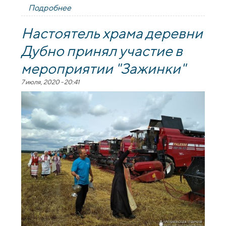
Подробнее
о Настоятель и прихожане храма в
деревне Дубно почтили память погибших
земляков
Настоятель храма деревни
Дубно принял участие в
мероприятии "Зажинки"
7 июля, 2020 - 20:41