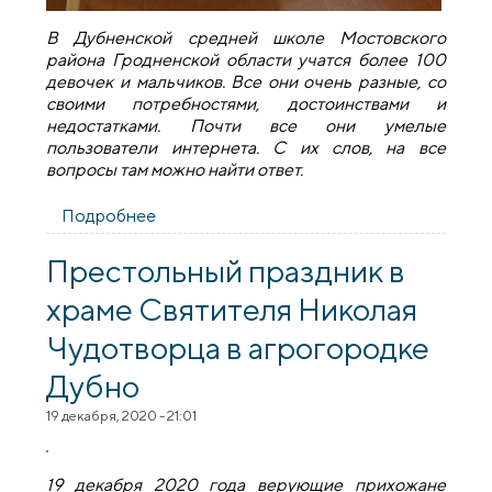
В Дубненской средней школе Мостовского
района Гродненской области учатся более 100
девочек и мальчиков. Все они очень разные, со
своими потребностями, достоинствами и
недостатками. Почти все они умелые
пользователи интернета. С их слов, на все
вопросы там можно найти ответ.
Подробнее
о Священник принял участие в
мероприятии в рамках проекта "ШАГ" в
Дубненской средней школе
Престольный праздник в
храме Святителя Николая
Чудотворца в агрогородке
Дубно
19 декабря, 2020 - 21:01
19 декабря 2020 года верующие прихожане