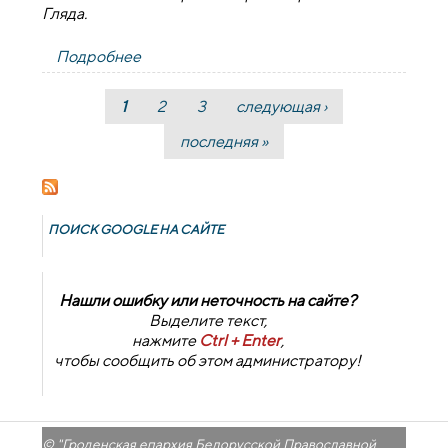
Гляда.
Подробнее
о Представители духовенства посетили
Дубненскую участковую больницу
1
2
3
следующая ›
Страницы
последняя »
ПОИСК GOОGLE НА САЙТЕ
Нашли ошибку или неточность на сайте?
Выделите текст,
нажмите
Ctrl + Enter
,
чтобы сообщить об этом администратору!
© "
Гроденская епархия Белорусской Православной