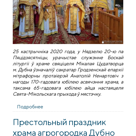
25 кастрычніка 2020 года, у Нядзелю 20-ю па
Пяцідзясятніцы, урачыстае служэнне Боскай
літургіі ў храме свяціцеля Мікалая Цудатворца
м. Дубна ўзначаліў сакратар Гродзенскай епархіі
мітрафорны протаіерэй Анатолій Ненартовіч з
нагоды 170-гадовага юбілею асвячэння храма, а
таксама 65-гадовага юбілею айца настаяцеля
Свята-Мікольскага прыхода ў мястэчку.
Подробнее
о 170-гадовы юбілей асвячэння храма ў
мястэчку Дубна
Престольный праздник
храма агрогородка Дубно