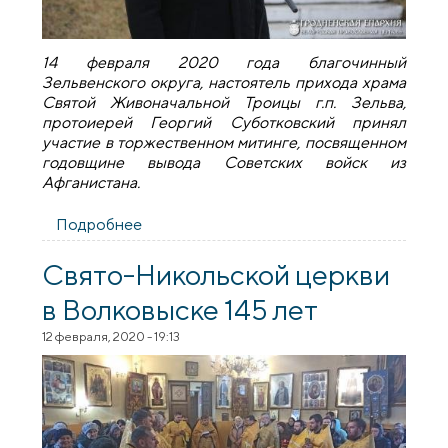
14 февраля 2020 года благочинный
Зельвенского округа, настоятель прихода храма
Святой Живоначальной Троицы г.п. Зельва,
протоиерей Георгий Суботковский принял
участие в торжественном митинге, посвященном
годовщине вывода Советских войск из
Афганистана.
Подробнее
о Священник принял участие в митинге,
посвященном годовщине вывода войск
из Афганистана
Свято-Никольской церкви
в Волковыске 145 лет
12 февраля, 2020 - 19:13