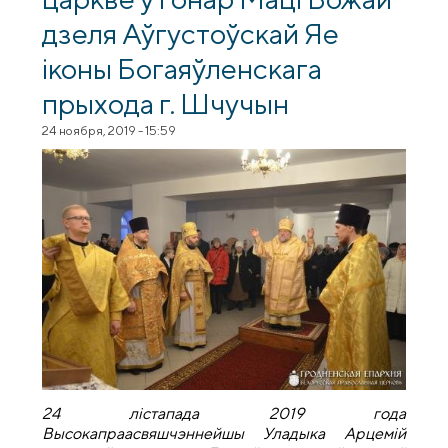
дзеля Аўгустоўскай Яе
іконы Богаяўленскага
прыхода г. Шчучын
24 ноября, 2019 - 15:59
24 лістапада 2019 года
Высокапраасвяшчэннейшы Уладыка Арцемій