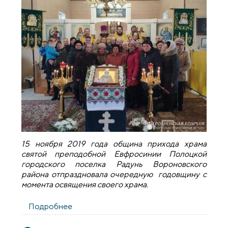
15 ноября 2019 года община прихода храма
святой преподобной Евфросинии Полоцкой
городского поселка Радунь Вороновского
района отпраздновала очередную годовщину с
момента освящения своего храма.
Подробнее
о Очередная годовщина храма
преподобной Евфросинии в поселке
Радунь