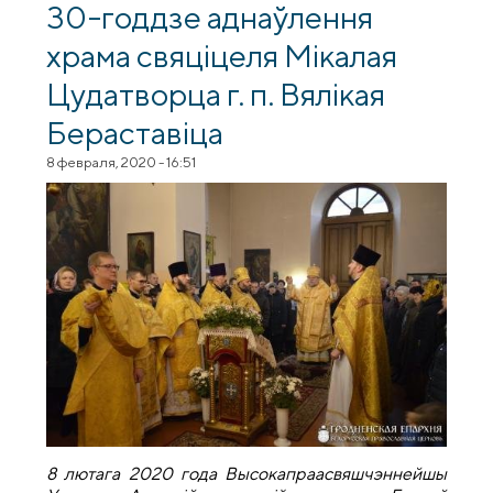
30-годдзе аднаўлення
храма свяціцеля Мікалая
Цудатворца г. п. Вялікая
Бераставіца
8 февраля, 2020 - 16:51
8 лютага 2020 года Высокапраасвяшчэннейшы