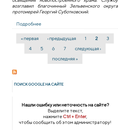
освящения новопостроенного храма. Службу
возглавил благочинный Зельвенского округа
протоиерей Георгий Суботковский.
Подробнее
о Седьмая годовщина освящения храма в
агрогородке Голынка
« первая
‹ предыдущая
1
2
3
Страницы
4
5
6
7
следующая ›
последняя »
ПОИСК GOОGLE НА САЙТЕ
Нашли ошибку или неточность на сайте?
Выделите текст,
нажмите
Ctrl + Enter
,
чтобы сообщить об этом администратору!