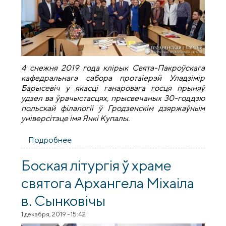
4 снежня 2019 года клірык Свята-Пакроўскага
кафедральнага сабора протаіерэй Уладзімір
Барысевіч у якасці ганаровага госця прыняў
удзел ва ўрачыстасцях, прысвечаных 30-годдзю
польскай філалогіі ў Гродзенскім дзяржаўным
універсітэце імя Янкі Купалы.
Подробнее
о Клірык кафедральнага сабора прыняў
удзел ва ўрачыстасцях, прысвечаных 30-
годдзю польскай філалогіі ГрДУ
Боская літургія ў храме
святога Архангела Міхаіла
в. Сынковічы
1 декабря, 2019 - 15:42