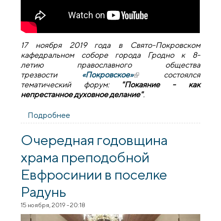
17 ноября 2019 года в Свято-Покровском
кафедральном соборе города Гродно к 8-
летию православного общества
трезвости
«Покровское»
(внешняя ссылка)
состоялся
тематический форум:
"Покаяние - как
непрестанное духовное делание"
.
Подробнее
о Православному обществу трезвости
"Покровское" - 8 лет
Очередная годовщина
храма преподобной
Евфросинии в поселке
Радунь
15 ноября, 2019 - 20:18