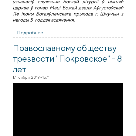
узначаліў служэнне Боскай літургіі ў ніжняй
царкве ў гонар Маці Божай дзеля Аўгустоўскай
Яе іконы Богаяўленскага прыхода г. Шчучын з
нагоды 5-годдзя асвячэння.
Подробнее
о Боская літургія ў ніжняй царкве ў гонар
Маці Божай дзеля Аўгустоўскай Яе іконы
Богаяўленскага прыхода г. Шчучын
Православному обществу
трезвости "Покровское" - 8
лет
17 ноября, 2019 - 15:11