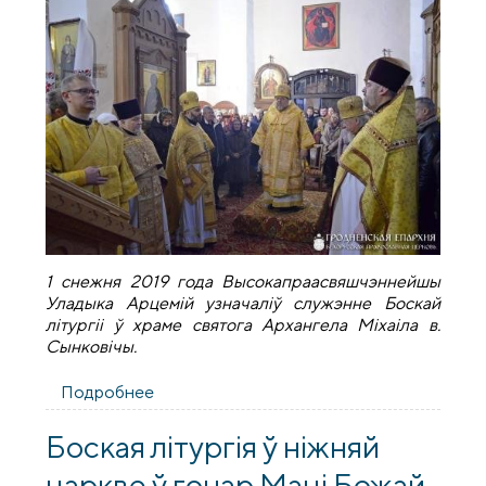
1 снежня 2019 года Высокапраасвяшчэннейшы
Уладыка Арцемій узначаліў служэнне Боскай
літургіі ў храме святога Архангела Міхаіла в.
Сынковічы.
Подробнее
о Боская літургія ў храме святога
Архангела Міхаіла в. Сынковічы
Боская літургія ў ніжняй
царкве ў гонар Маці Божай