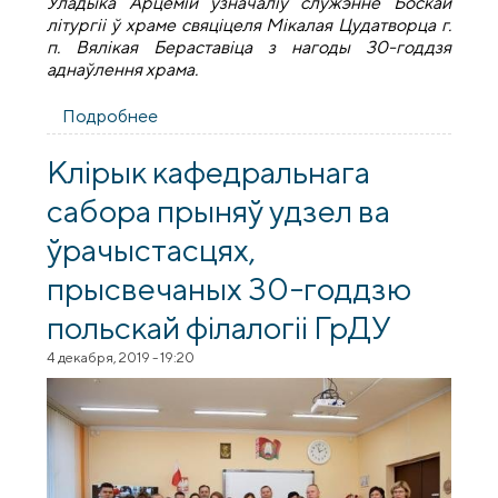
Уладыка Арцемій узначаліў служэнне Боскай
літургіі ў храме свяціцеля Мікалая Цудатворца г.
п. Вялікая Бераставіца з нагоды 30-годдзя
аднаўлення храма.
Подробнее
о 30-годдзе аднаўлення храма свяціцеля
Мікалая Цудатворца г. п. Вялікая
Бераставіца
Клірык кафедральнага
сабора прыняў удзел ва
ўрачыстасцях,
прысвечаных 30-годдзю
польскай філалогіі ГрДУ
4 декабря, 2019 - 19:20