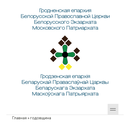
Перейти к основному содержанию
Skip to search
Гродненская епархия
Белорусской Православной Церкви
Белорусского Экзархата
Московского Патриархата
Гродзенская епархія
Беларускай Праваслаўнай Царквы
Беларускага Экзархата
Маскоўскага Патрыярхата
Главная
»
годовщина
Вы здесь