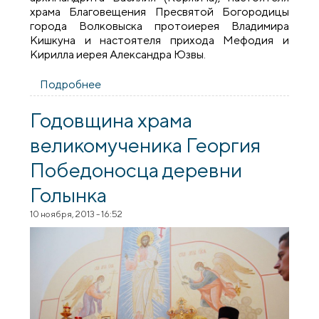
храма Благовещения Пресвятой Богородицы
города Волковыска протоиерея Владимира
Кишкуна и настоятеля прихода Мефодия и
Кирилла иерея Александра Юзвы.
Подробнее
о Архиепископ Артемий совершил
литургию в храме Введения во храм
Пресвятой Богородицы города
Годовщина храма
Волковыска
великомученика Георгия
Победоносца деревни
Голынка
10 ноября, 2013 - 16:52