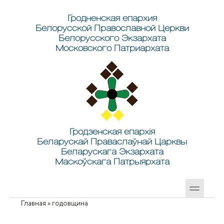
Перейти к основному содержанию
Skip to search
Гродненская епархия
Белорусской Православной Церкви
Белорусского Экзархата
Московского Патриархата
Гродзенская епархія
Беларускай Праваслаўнай Царквы
Беларускага Экзархата
Маскоўскага Патрыярхата
Главная
»
годовщина
Вы здесь