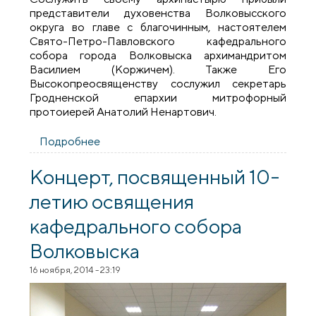
представители духовенства Волковысского
округа во главе с благочинным, настоятелем
Свято-Петро-Павловского кафедрального
собора города Волковыска архимандритом
Василием (Коржичем). Также Его
Высокопреосвященству сослужил секретарь
Гродненской епархии митрофорный
протоиерей Анатолий Ненартович.
Подробнее
о 140-летие Никольской церкви города
Волковыска
Концерт, посвященный 10-
летию освящения
кафедрального собора
Волковыска
16 ноября, 2014 - 23:19