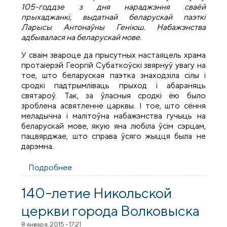
105-годдзе з дня нараджэння сваёй
прыхаджанкі, выдатнай беларускай паэткі
Ларысы Антонаўны Геніюш. Набажэнства
адбывалася на беларускай мове.
У сваім звароце да прысутных настаяцель храма
протаіерэй Георгій Субаткоўскі звярнуў увагу на
тое, што беларуская паэтка знаходзіла сілы і
сродкі падтрымліваць прыход і абараняць
святароў. Так, за ўласныя сродкі ёю было
зроблена асвятленне царквы. І тое, што сёння
меладычна і малітоўна набажэнства гучыць на
беларускай мове, якую яна любіла ўсім сэрцам,
пацвярджае, што справа ўсяго жыцця была не
дарэмна.
Подробнее
о 105-год з дня нараджэння беларускай
паэткі Ларыса Антонаўны Геніюш
140-летие Никольской
церкви города Волковыска
8 января, 2015 - 17:21