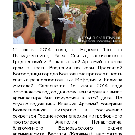
15 июня 2014 года, в Неделю 1-ю по
Пятидесятнице, Всех Святых, архиепископ
Гродненский и Волковысский Артемий посетил
храм в честь Введения во храм Пресвятой
Богородицы города Волковыска прихода в честь
святых равноапостольных Мефодия и Кирилла
учителей Словенских. 16 июня 2014 года
исполняется год со дня освящения храма и визит
архипастыря был приурочен к этой дате. По
случаю годовщины Владыка Артемий совершил
Божественную литургию в сослужении
секретаря Гродненской епархии митрофорного
протоиерея Анатолия Ненартовича,
благочинного Волковысского округа
архимандрита Василия (Коржича), настоятеля