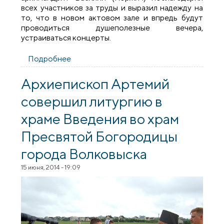
всех участников за труды и выразил надежду на
то, что в новом актовом зале и впредь будут
проводиться душеполезные вечера,
устраиваться концерты.
Подробнее
о Концерт, посвященный 10-летию
освящения кафедрального собора
Волковыска
Архиепископ Артемий
совершил литургию в
храме Введения во храм
Пресвятой Богородицы
города Волковыска
15 июня, 2014 - 19:09