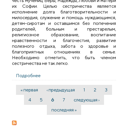
честь мучениц Веры, Надежды, Любови и матери
их Софии. Целью сестричества является
исполнение долга благотворительности и
милосердия, служение и помощь нуждающимся,
детям-сиротам и оставшимся без попечения
родителей, больным и престарелым,
религиозное образование, воспитание
нравственности и благочестия, развитие
полезного отдыха, забота о здоровье и
благоприятных отношениях в семье.
Необходимо отметить, что быть членом
сестричества не так легко.
Подробнее
о Годовщина сестричества в честь
мучениц Веры, Надежды, Любови и
матери их Софии
« первая
‹ предыдущая
1
2
3
Страницы
4
5
6
7
следующая ›
последняя »