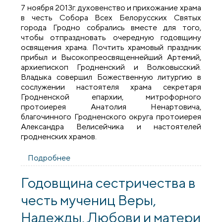
7 ноября 2013г. духовенство и прихожание храма
в честь Собора Всех Белорусских Святых
города Гродно собрались вместе для того,
чтобы отпраздновать очередную годовщину
освящения храма. Почтить храмовый праздник
прибыл и Высокопреосвященнейший Артемий,
архиепископ Гродненский и Волковысский.
Владыка совершил Божественную литургию в
сослужении настоятеля храма секретаря
Гродненской епархии, митрофорного
протоиерея Анатолия Ненартовича,
благочинного Гродненского округа протоиерея
Александра Велисейчика и настоятелей
гродненских храмов.
Подробнее
о Архиепископ Артемий совершил
литургию в храме в честь Собора Всех
Белорусских Святых
Годовщина сестричества в
честь мучениц Веры,
Надежды, Любови и матери