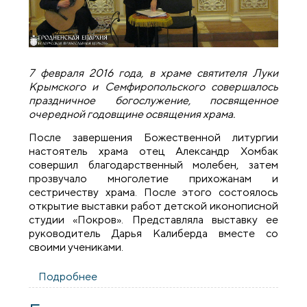
7 февраля 2016 года, в храме святителя Луки
Крымского и Семфиропольского совершалось
праздничное богослужение, посвященное
очередной годовщине освящения храма.
После завершения Божественной литургии
настоятель храма отец Александр Хомбак
совершил благодарственный молебен, затем
прозвучало многолетие прихожанам и
сестричеству храма. После этого состоялось
открытие выставки работ детской иконописной
студии «Покров». Представляла выставку ее
руководитель Дарья Калиберда вместе со
своими учениками.
Подробнее
о Годовщина освящения храма
святителя Луки при Гродненской
областной больнице