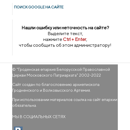
ПОИСК GOОGLE НА САЙТЕ
Нашли ошибку или неточность на сайте?
Выделите текст,
нажмите
Ctrl + Enter
,
чтобы сообщить об этом администратору!
© "
Гроденская епархия Белорусской Православной
Церкви Московского Патриархата
" 2002-2022
Сайт создан по благословению архиепископа
Гродненского и Волковысского Артемия.
При использовании материалов ссылка на сайт епархии
обязательна.
МЫ В СОЦИАЛЬНЫХ СЕТЯХ
(внешняя ссылка)