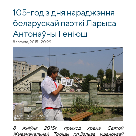
братства
105-год з дня нараджэння
беларускай паэткі Ларыса
Антонаўны Геніюш
8 августа, 2015 - 20:29
8 жніўня 2015г. прыход храма Святой
Жываначальнай Троіцы г.п.Зэльва ўшаноўваў