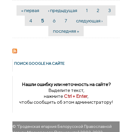
знак
« первая
‹ предыдущая
1
2
3
Страницы
4
5
6
7
следующая ›
последняя »
ПОИСК GOОGLE НА САЙТЕ
Нашли ошибку или неточность на сайте?
Выделите текст,
нажмите
Ctrl + Enter
,
чтобы сообщить об этом администратору!
© "
Гроденская епархия Белорусской Православной