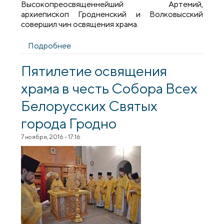
Высокопреосвященнейший Артемий,
архиепископ Гродненский и Волковысский
совершил чин освящения храма.
Подробнее
о Годовщина освящения храма
преподобной Евфросинии Полоцкой
поселка Радунь
Пятилетие освящения
храма в честь Собора Всех
Белорусских Святых
города Гродно
7 ноября, 2016 - 17:16