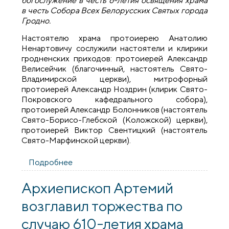
богослужение в честь 6-летия освящения храма
в честь Собора Всех Белорусских Святых города
Гродно.
Настоятелю храма протоиерею Анатолию
Ненартовичу сослужили настоятели и клирики
гродненских приходов: протоиерей Александр
Велисейчик (благочинный, настоятель Свято-
Владимирской церкви), митрофорный
протоиерей Александр Ноздрин (клирик Свято-
Покровского кафедрального собора),
протоиерей Александр Болонников (настоятель
Свято-Борисо-Глебской (Коложской) церкви),
протоиерей Виктор Свентицкий (настоятель
Свято-Марфинской церкви).
Подробнее
о Соборное богослужение в день
освящения храма в честь Собора Всех
Белорусских Святых
Архиепископ Артемий
возглавил торжества по
случаю 610-летия храма