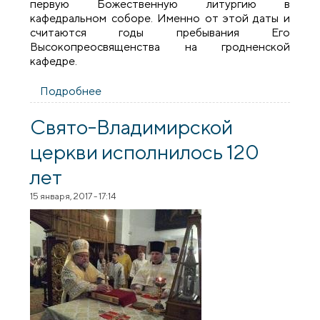
первую Божественную литургию в
кафедральном соборе. Именно от этой даты и
считаются годы пребывания Его
Высокопреосвященства на гродненской
кафедре.
Подробнее
о В день Сретения Господня
архиепископ Артемий совершил
литургию в кафедральном соборе города
Свято-Владимирской
Гродно
церкви исполнилось 120
лет
15 января, 2017 - 17:14