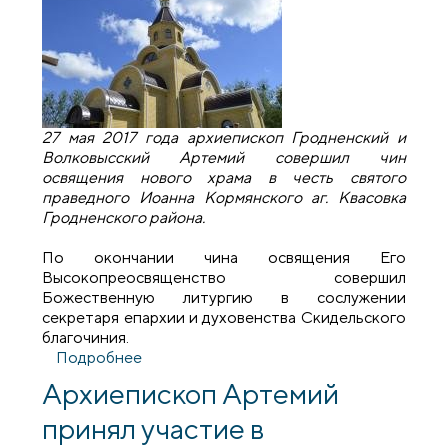
27 мая 2017 года архиепископ Гродненский и
Волковысский Артемий совершил чин
освящения нового храма в честь святого
праведного Иоанна Кормянского аг. Квасовка
Гродненского района.
По окончании чина освящения Его
Высокопреосвященство совершил
Божественную литургию в сослужении
секретаря епархии и духовенства Скидельского
благочиния.
Подробнее
о Архиепископ Артемий совершил
освящение нового храма в агрогородке
Архиепископ Артемий
Квасовка
принял участие в