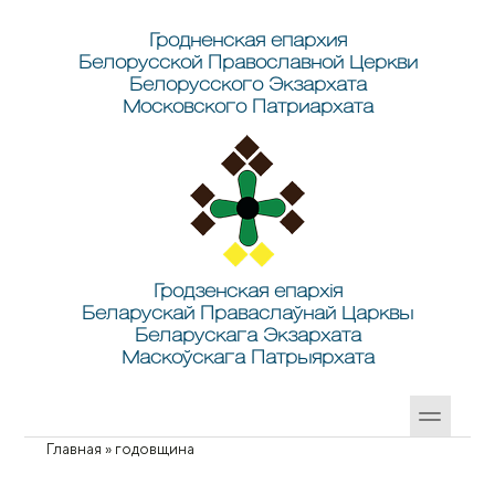
Перейти к основному содержанию
Skip to search
Гродненская епархия
Белорусской Православной Церкви
Белорусского Экзархата
Московского Патриархата
Гродзенская епархія
Беларускай Праваслаўнай Царквы
Беларускага Экзархата
Маскоўскага Патрыярхата
Главная
»
годовщина
Вы здесь