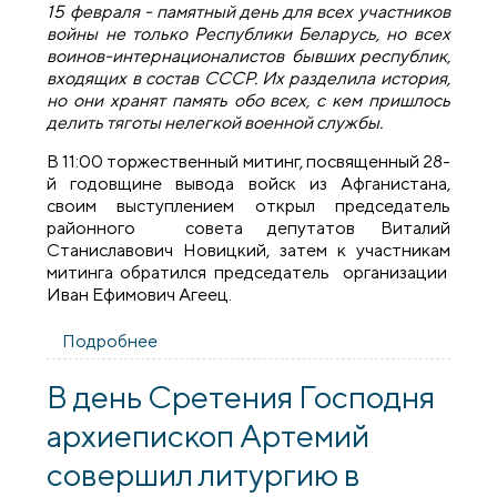
15 февраля - памятный день для всех участников
войны не только Республики Беларусь, но всех
воинов-интернационалистов бывших республик,
входящих в состав СССР. Их разделила история,
но они хранят память обо всех, с кем пришлось
делить тяготы нелегкой военной службы.
В 11:00 торжественный митинг, посвященный 28-
й годовщине вывода войск из Афганистана,
своим выступлением открыл председатель
районного совета депутатов Виталий
Станиславович Новицкий, затем к участникам
митинга обратился председатель организации
Иван Ефимович Агеец.
Подробнее
о Священник принял участие в митинге,
посвященном годовщине вывода
советских войск из Афганистана
В день Сретения Господня
архиепископ Артемий
совершил литургию в