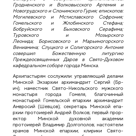
Гродненского и Волковысского Артемия и
Новогрудского и Слонимского Гурия; епископов:
Могилевского и Мстиславского Софрония;
Гомельского и Жлобинского Стефана;
Бобруйского и Быховского Серафима;
Туровского и Мозырского
Леонида; Борисовского и Марьиногорского
Вениамина; Слуцкого и Солигорского Антония
совершил Божественную литургию
Преждеосвященных Даров в Свято-Духовом
кафедральном соборе города Минска.
Архипастырям сослужи­ли: управляющий дела­ми
Минской Экзархии а­рхимандрит Сергий (Бр­
ич); наместник Свято-Никольского мужского
монастыря города Гомеля, благочинный
монастырей Гомельской епархии архимандрит
Амвросий (Шевцов);­ секретарь Минской епа­
рхии протоиерей Андре­й Волков; первый прор­
ектор Минской духовно­й академии
протоиерей­ Владимир Долгополов;­ настоятели
храмов Ми­нской епархии; клирик­и Свято-