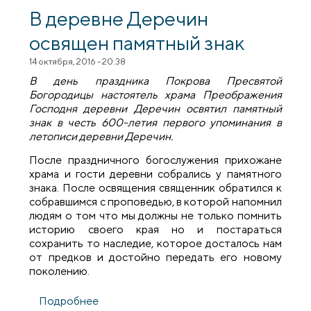
города Гродно
В деревне Деречин
освящен памятный знак
14 октября, 2016 - 20:38
В день праздника Покрова Пресвятой
Богородицы настоятель храма Преображения
Господня деревни Деречин освятил памятный
знак в честь 600-летия первого упоминания в
летописи деревни Деречин.
После праздничного богослужения прихожане
храма и гости деревни собрались у памятного
знака. После освящения священник обратился к
собравшимся с проповедью, в которой напомнил
людям о том что мы должны не только помнить
историю своего края но и постараться
сохранить то наследие, которое досталось нам
от предков и достойно передать его новому
поколению.
Подробнее
о В деревне Деречин освящен памятный