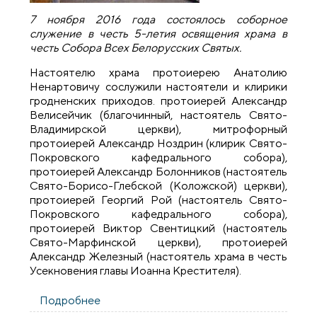
7 ноября 2016 года состоялось соборное
служение в честь 5-летия освящения храма в
честь Собора Всех Белорусских Святых.
Настоятелю храма протоиерею Анатолию
Ненартовичу сослужили настоятели и клирики
гродненских приходов. протоиерей Александр
Велисейчик (благочинный, настоятель Свято-
Владимирской церкви), митрофорный
протоиерей Александр Ноздрин (клирик Свято-
Покровского кафедрального собора),
протоиерей Александр Болонников (настоятель
Свято-Борисо-Глебской (Коложской) церкви),
протоиерей Георгий Рой (настоятель Свято-
Покровского кафедрального собора),
протоиерей Виктор Свентицкий (настоятель
Свято-Марфинской церкви), протоиерей
Александр Железный (настоятель храма в честь
Усекновения главы Иоанна Крестителя).
Подробнее
о Пятилетие освящения храма в честь
Собора Всех Белорусских Святых