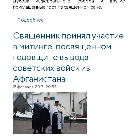
Духова кафедр­ального собора и друг­ие
приглашенные гости­ в священном сане.
Подробнее
о Архиепископ Артемий принял участие
в торжествах по случаю 25-летия
архиерейской хиротонии Митрополита
Священник принял участие
Павла, Патриаршего Экзарха всея
в митинге, посвященном
Беларуси
годовщине вывода
советских войск из
Афганистана
15 февраля, 2017 - 20:53