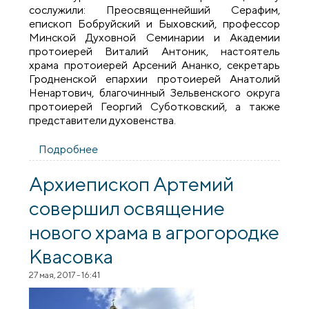
сослужили: Преосвященнейший Серафим,
епископ Бобруйский и Быховский, профессор
Минской Духовной Семинарии и Академии
протоиерей Виталий Антоник, настоятель
храма протоиерей Арсений Ананко, секретарь
Гродненской епархии протоиерей Анатолий
Ненартович, благочинный Зельвенского округа
протоиерей Георгий Суботковский, а также
представители духовенства.
Подробнее
о Архиепископ Артемий возглавил
торжества по случаю 610-летия храма
Архангела Михаила в деревне
Архиепископ Артемий
Сынковичи
совершил освящение
нового храма в агрогородке
Квасовка
27 мая, 2017 - 16:41