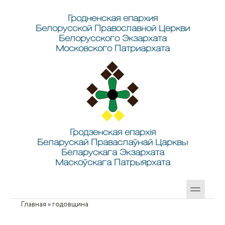
Перейти к основному содержанию
Skip to search
Гродненская епархия
Белорусской Православной Церкви
Белорусского Экзархата
Московского Патриархата
Гродзенская епархія
Беларускай Праваслаўнай Царквы
Беларускага Экзархата
Маскоўскага Патрыярхата
Главная
»
годовщина
Вы здесь