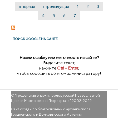
« первая
‹ предыдущая
1
2
3
Страницы
4
5
6
7
ПОИСК GOОGLE НА САЙТЕ
Нашли ошибку или неточность на сайте?
Выделите текст,
нажмите
Ctrl + Enter
,
чтобы сообщить об этом администратору!
© "
Гроденская епархия Белорусской Православной
Церкви Московского Патриархата
" 2002-2022
Сайт создан по благословению архиепископа
Гродненского и Волковысского Артемия.