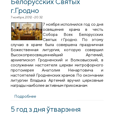
Белорусских Святых
г.Гродно
7 ноября, 2012 - 20:32
7 ноября исполнился год со дня
освящения храма в честь
Собора Всех Белорусских
Святых г.Гродно. По этому
случаю в храме была совершена праздничная
Божественная литургия, которую совершил
Высокопреосвященнейший Артемий,
архиепископ Гродненский и Волковысский, в
сослужении настоятеля церкви митрофорного
протоиерея Анатолия Ненартовича и
настоятелей Гродненских храмов. По окончании
литургии Владыка Артемий вручил церковные
награды наиболее активным прихожанам.
Подробнее
о Годовщина освящения храма в честь
Собора Всех Белорусских Святых
г.Гродно
5 год з дня ўтварэння