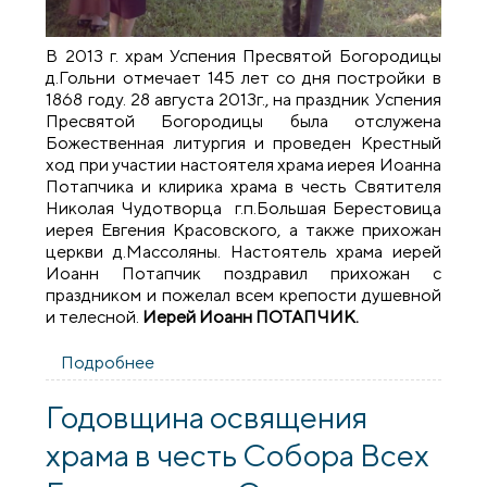
В 2013 г. храм Успения Пресвятой Богородицы
д.Гольни отмечает 145 лет со дня постройки в
1868 году. 28 августа 2013г., на праздник Успения
Пресвятой Богородицы была отслужена
Божественная литургия и проведен Крестный
ход при участии настоятеля храма иерея Иоанна
Потапчика и клирика храма в честь Святителя
Николая Чудотворца г.п.Большая Берестовица
иерея Евгения Красовского, а также прихожан
церкви д.Массоляны. Настоятель храма иерей
Иоанн Потапчик поздравил прихожан с
праздником и пожелал всем крепости душевной
и телесной.
Иерей Иоанн ПОТАПЧИК.
Подробнее
о 145 лет храму Успения Пресвятой
Богородицы деревни Гольни
Годовщина освящения
храма в честь Собора Всех