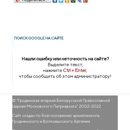
ПОИСК GOОGLE НА САЙТЕ
Нашли ошибку или неточность на сайте?
Выделите текст,
нажмите
Ctrl + Enter
,
чтобы сообщить об этом администратору!
© "
Гроденская епархия Белорусской Православной
Церкви Московского Патриархата
" 2002-2022
Сайт создан по благословению архиепископа
Гродненского и Волковысского Артемия.