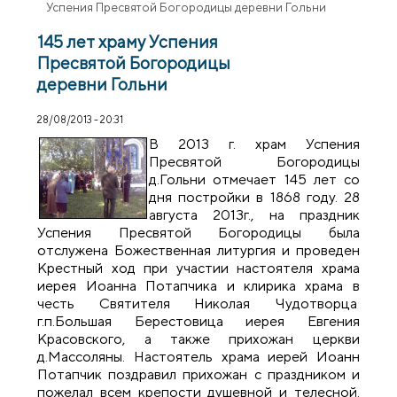
Успения Пресвятой Богородицы деревни Гольни
145 лет храму Успения
Пресвятой Богородицы
деревни Гольни
28/08/2013 - 20:31
В 2013 г. храм Успения
Пресвятой Богородицы
д.Гольни отмечает 145 лет со
дня постройки в 1868 году. 28
августа 2013г., на праздник
Успения Пресвятой Богородицы была
отслужена Божественная литургия и проведен
Крестный ход при участии настоятеля храма
иерея Иоанна Потапчика и клирика храма в
честь Святителя Николая Чудотворца
г.п.Большая Берестовица иерея Евгения
Красовского, а также прихожан церкви
д.Массоляны. Настоятель храма иерей Иоанн
Потапчик поздравил прихожан с праздником и
пожелал всем крепости душевной и телесной.