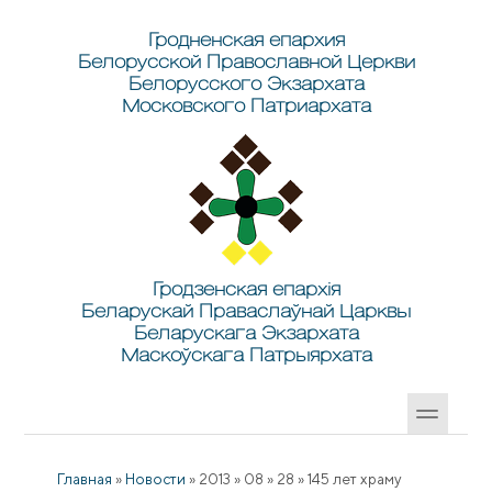
Перейти к основному содержанию
Skip to search
Гродненская епархия
Белорусской Православной Церкви
Белорусского Экзархата
Московского Патриархата
Гродзенская епархія
Беларускай Праваслаўнай Царквы
Беларускага Экзархата
Маскоўскага Патрыярхата
Главная
»
Новости
»
2013
»
08
»
28
»
145 лет храму