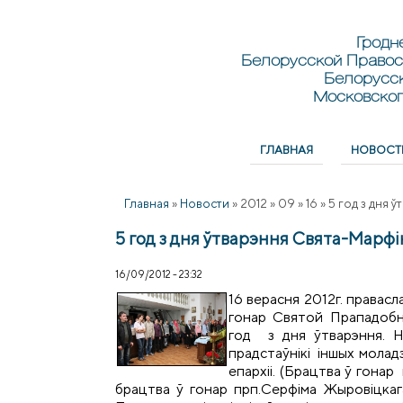
Перейти к основному содержанию
Skip to search
Гродн
Белорусской Правос
Белорусс
Московског
ГЛАВНАЯ
НОВОСТ
Главное меню
Главная
»
Новости
»
2012
»
09
»
16
»
5 год з дня 
5 год з дня ўтварэння Свята-Марфі
16/09/2012 - 23:32
16 верасня 2012г. правас
гонар Святой Прападоб
год з дня ўтварэння. На
прадстаўнікі іншых молад
епархіі. (Брацтва ў гонар
брацтва ў гонар прп.Серфіма Жыровіцкага