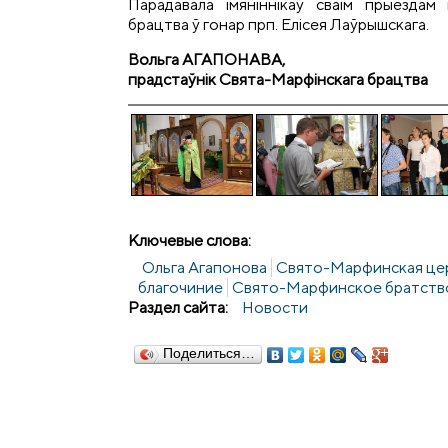
Парадавала імяніннікаў сваім прыездам 
брацтва ў гонар прп. Елісея Лаўрышскага.
Вольга А
ГАПОНАВА
,
прадстаўнік Свята-Марфінскага брацтва
Ключевые слова:
Ольга Агапонова
Свято-Марфинская цер
благочиние
Свято-Марфинское братств
Раздел сайта:
Новости
Поделиться…