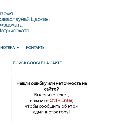
архія
раваслаўнай Царквы
кзархата
Патрыярхата
ЛИОТЕКА
КОНТАКТЫ
ПОИСК GOОGLE НА САЙТЕ
Нашли ошибку или неточность на
сайте?
Выделите текст,
нажмите
Ctrl + Enter
,
чтобы сообщить об этом
администратору!