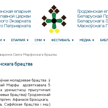
енская епархия
Гродзенская еп
лавной Церкви
Беларускай П
кого Экзархата
Беларускага Э
о Патриархата
Маскоўскага 
И
ЕПАРХИЯ
СМИ
ФЕСТИВАЛЬ
МЕДИА
БИБ
ўтварэння Свята-Марфінскага брацтва
нскага брацтва
лаўнае моладзевае брацтва ў
най Марфы адсвяткавала 5
 урачыстасці прысутнічалі
зевых брацтваў Гродзенскай
 прпмч. Афанасія Брэсцкага,
, Сафійскае брацтва і інш.)