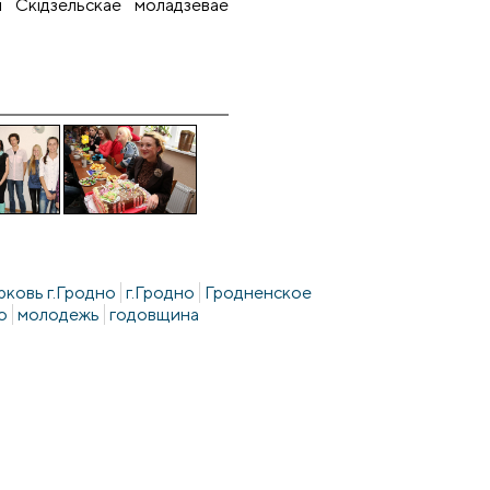
і Скідзельскае моладзевае
ковь г.Гродно
г.Гродно
Гродненское
о
молодежь
годовщина