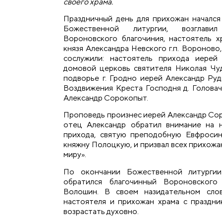
своего храма.
Праздничный день для прихожан начался
Божественной литургии, возглави
Вороновского благочиния, настоятель х
князя Александра Невского г.п. Вороново
сослужили: настоятель прихода иерей
домовой церковь святителя Николая Чу
подворье г. Гродно иерей Александр Руд
Воздвижения Креста Господня д. Головач
Александр Сорокопыт.
Проповедь произнес иерей Александр Сор
отец Александр обратил внимание на 
прихода, святую преподобную Евфроси
княжну Полоцкую, и призвал всех прихожа
миру».
По окончании Божественной литурги
обратился благочинный Вороновского
Волошин. В своем назидательном сло
настоятеля и прихожан храма с праздн
возрастать духовно.