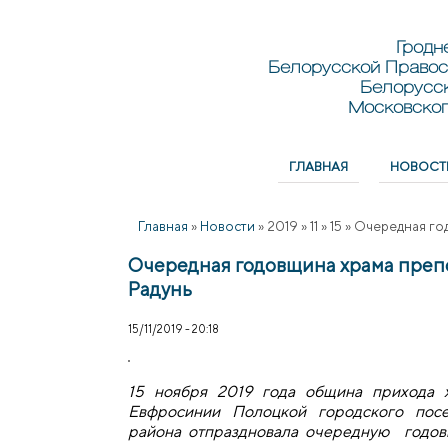
Перейти к основному содержанию
Skip to search
Гродн
Белорусской Правос
Белорусс
Московског
ГЛАВНАЯ
НОВОСТ
Главное меню
Главная
»
Новости
»
2019
»
11
»
15
»
Очередная го
Очередная годовщина храма преп
Радунь
15/11/2019 - 20:18
15 ноября 2019 года община прихода 
Евфросинии Полоцкой городского посе
района отпраздновала очередную годов