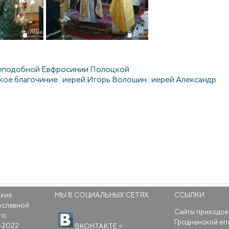
реподобной Евфросинии Полоцкой
кое благочиние
иерей Игорь Волошин
иерей Александр
рхия
МЫ В СОЦИАЛЬНЫХ СЕТЯХ
ССЫЛКИ
ославной
Сайты приходов
го
(внешняя ссылка)
Гродненской еп
-2022
ВКОНТАКТЕ