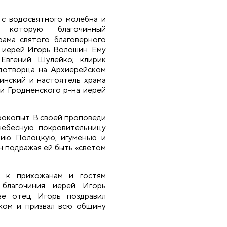
 с водосвятного молебна и
л которую благочинный
рама святого благоверного
, иерей Игорь Волошин. Ему
 Евгений Шулейко; клирик
дотворца на Архиерейском
инский и настоятель храма
и Гродненского р-на иерей
окопыт. В своей проповеди
небесную покровительницу
нию Полоцкую, игуменью и
н подражая ей быть «светом
и к прихожанам и гостям
 благочиния иерей Игорь
ве отец Игорь поздравил
иком и призвал всю общину