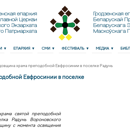
енская епархия
Гродзенская еп
лавной Церкви
Беларускай П
кого Экзархата
Беларускага Э
о Патриархата
Маскоўскага 
И
ЕПАРХИЯ
СМИ
ФЕСТИВАЛЬ
МЕДИА
БИБ
довщина храма преподобной Евфросинии в поселке Радунь
одобной Евфросинии в поселке
храма святой преподобной
лка Радунь Вороновского
щину с момента освящения