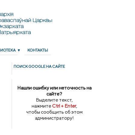
архія
раваслаўнай Царквы
кзархата
Патрыярхата
ЛИОТЕКА
КОНТАКТЫ
ПОИСК GOОGLE НА САЙТЕ
Нашли ошибку или неточность на
сайте?
Выделите текст,
нажмите
Ctrl + Enter
,
чтобы сообщить об этом
администратору!