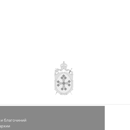
 и благочиний
архии