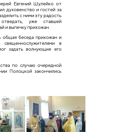
иерей Евгений Шулейко от
ил духовенство и гостей за
разделить с ними эту радость
отведать, уже ставшей
чай и выпечку прихожан.
ь общая беседа прихожан и
о священнослужителями в
мог задать волнующие его
ства по случаю очередной
нии Полоцкой закончились