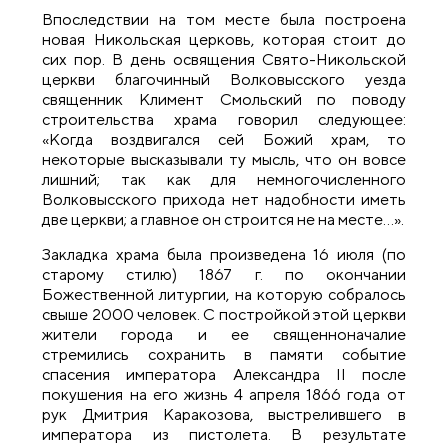
Впоследствии на том месте была построена
новая Никольская церковь, которая стоит до
сих пор. В день освящения Свято-Никольской
церкви благочинный Волковысского уезда
священник Климент Смольский по поводу
строительства храма говорил следующее:
«Когда воздвигался сей Божий храм, то
некоторые высказывали ту мысль, что он вовсе
лишний; так как для немногочисленного
Волковысского прихода нет надобности иметь
две церкви; а главное он строится не на месте…».
Закладка храма была произведена 16 июля (по
старому стилю) 1867 г. по окончании
Божественной литургии, на которую собралось
свыше 2000 человек. С постройкой этой церкви
жители города и ее священноначалие
стремились сохранить в памяти событие
спасения императора Александра II после
покушения на его жизнь 4 апреля 1866 года от
рук Дмитрия Каракозова, выстрелившего в
императора из пистолета. В результате