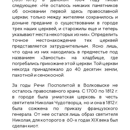
следующее: «Не осталось никаких памятников
об основании первой здесь православной
церкви; только между жителями сохранилось и
доныне предание о существовании в городе
трех наших церквей, и старожилы еще и теперь
указывают места некоторых из них». Определить
точное местонахождение тех церквей
представляется затруднительным. Ясно лишь,
что одна из них находилась в предместье под
названием «Замостье» на кладбище, где
погребались прихожане этой церкви. Той церкви
некогда принадлежало до 40 десятин земли,
пахотной и сенокосной.
За годы Речи Посполитой в Волковыске не
осталось православного храма. С 1700 по 1812 г.
в городе была униатская церковь в честь
святителя Николая Чудотворца, но и она в 1812 г.
была сожжена по приказу французского
генерала. От нее остался лишь образ святителя
Николая, для которого в 60-х годах XIX века был
сделан киот.