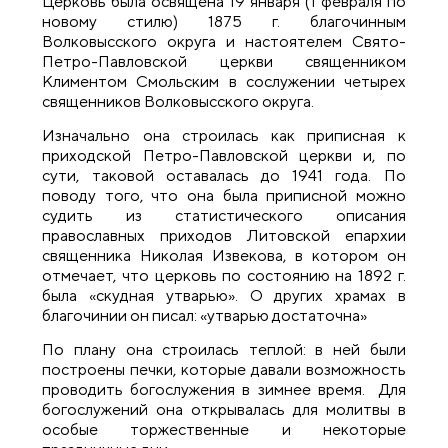
Церковь была освящена 19 января (1 февраля по
новому стилю) 1875 г. благочинным
Волковысского округа и настоятелем Свято-
Петро-Павловской церкви священником
Климентом Смольским в сослужении четырех
священников Волковысского округа.
Изначально она строилась как приписная к
приходской Петро-Павловской церкви и, по
сути, таковой оставалась до 1941 года. По
поводу того, что она была приписной можно
судить из статистического описания
православных приходов Литовской епархии
священника Николая Извекова, в котором он
отмечает, что церковь по состоянию на 1892 г.
была «скудная утварью». О других храмах в
благочинии он писал: «утварью достаточна»
По плану она строилась теплой: в ней были
построены печки, которые давали возможность
проводить богослужения в зимнее время. Для
богослужений она открывалась для молитвы в
особые торжественные и некоторые