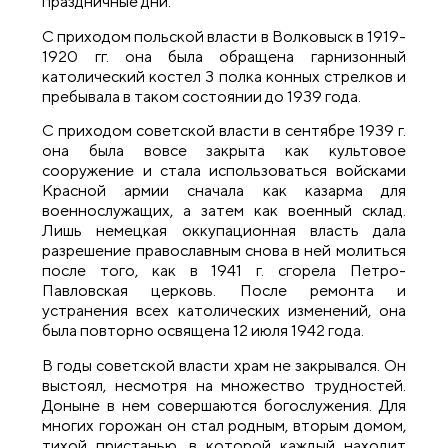
праздничные дни.
С приходом польской власти в Волковыск в 1919-
1920 гг. она была обращена гарнизонный
католический костел 3 полка конных стрелков и
пребывала в таком состоянии до 1939 года.
С приходом советской власти в сентябре 1939 г.
она была вовсе закрыта как культовое
сооружение и стала использоваться войсками
Красной армии сначала как казарма для
военнослужащих, а затем как военный склад.
Лишь немецкая оккупационная власть дала
разрешение православным снова в ней молиться
после того, как в 1941 г. сгорела Петро-
Павловская церковь. После ремонта и
устранения всех католических изменений, она
была повторно освящена 12 июля 1942 года.
В годы советской власти храм не закрывался. Он
выстоял, несмотря на множество трудностей.
Доныне в нем совершаются богослужения. Для
многих горожан он стал родным, вторым домом,
тихой пристанью, в которой каждый находит