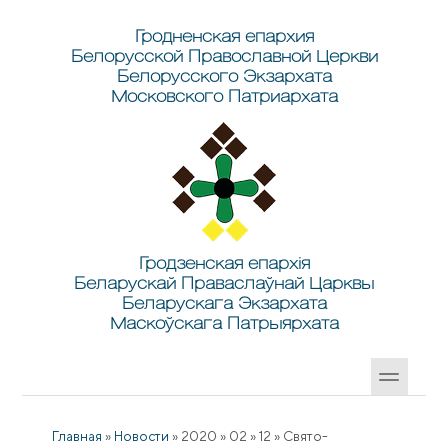
Перейти к основному содержанию
Skip to search
Гродненская епархия
Белорусской Православной Церкви
Белорусского Экзархата
Московского Патриархата
Гродзенская епархія
Беларускай Праваслаўнай Царквы
Беларускага Экзархата
Маскоўскага Патрыярхата
Главная
»
Новости
»
2020
»
02
»
12
»
Свято-