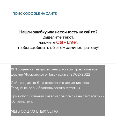
ПОИСК GOОGLE НА САЙТЕ
Нашли ошибку или неточность на сайте?
Выделите текст,
нажмите
Ctrl + Enter
,
чтобы сообщить об этом администратору!
© "
Гроденская епархия Белорусской Православной
Церкви Московского Патриархата
" 2002-2022
Сайт создан по благословению архиепископа
Гродненского и Волковысского Артемия.
При использовании материалов ссылка на сайт епархии
обязательна.
МЫ В СОЦИАЛЬНЫХ СЕТЯХ