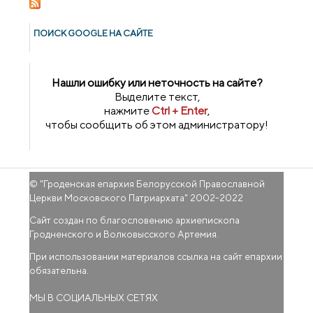
ПОИСК GOОGLE НА САЙТЕ
Нашли ошибку или неточность на сайте?
Выделите текст,
нажмите
Ctrl + Enter
,
чтобы сообщить об этом администратору!
© "
Гроденская епархия Белорусской Православной
Церкви Московского Патриархата
" 2002-2022
Сайт создан по благословению архиепископа
Гродненского и Волковысского Артемия.
При использовании материалов ссылка на сайт епархии
обязательна.
МЫ В СОЦИАЛЬНЫХ СЕТЯХ