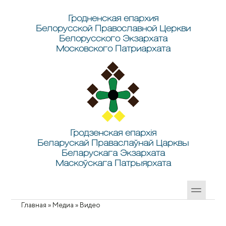
Перейти к основному содержанию
Skip to search
Гродненская епархия
Белорусской Православной Церкви
Белорусского Экзархата
Московского Патриархата
Гродзенская епархія
Беларускай Праваслаўнай Царквы
Беларускага Экзархата
Маскоўскага Патрыярхата
Главная
»
Медиа
»
Видео
Вы здесь