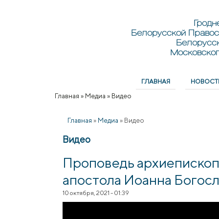
Перейти к основному содержанию
Skip to search
Гродн
Белорусской Правос
Белорусс
Московског
ГЛАВНАЯ
НОВОСТ
Главное меню
Главная
»
Медиа
»
Видео
Вы здесь
Главная
»
Медиа
»
Видео
Видео
Проповедь архиепископ
апостола Иоанна Богосл
10 октября, 2021 - 01:39