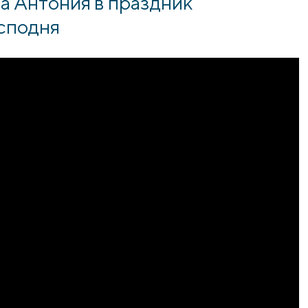
а Антония в праздник
сподня