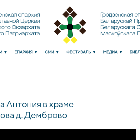
енская епархия
Гродзенская еп
лавной Церкви
Беларускай П
кого Экзархата
Беларускага Э
о Патриархата
Маскоўскага 
И
ЕПАРХИЯ
СМИ
ФЕСТИВАЛЬ
МЕДИА
БИБ
а Антония в храме
ова д. Демброво