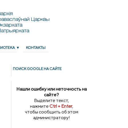
архія
раваслаўнай Царквы
кзархата
Патрыярхата
ЛИОТЕКА
КОНТАКТЫ
ПОИСК GOОGLE НА САЙТЕ
Нашли ошибку или неточность на
сайте?
Выделите текст,
нажмите
Ctrl + Enter
,
чтобы сообщить об этом
администратору!