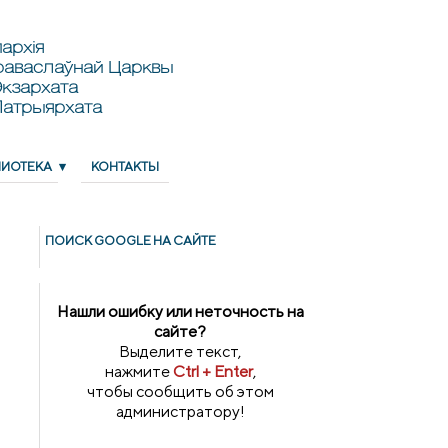
архія
раваслаўнай Царквы
кзархата
Патрыярхата
ЛИОТЕКА
КОНТАКТЫ
ПОИСК GOОGLE НА САЙТЕ
Нашли ошибку или неточность на
сайте?
Выделите текст,
нажмите
Ctrl + Enter
,
чтобы сообщить об этом
администратору!