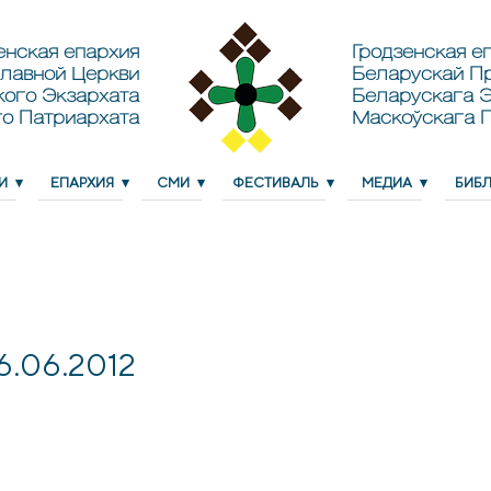
енская епархия
Гродзенская еп
лавной Церкви
Беларускай П
кого Экзархата
Беларускага Э
о Патриархата
Маскоўскага 
И
ЕПАРХИЯ
СМИ
ФЕСТИВАЛЬ
МЕДИА
БИБ
6.06.2012