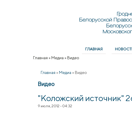
Перейти к основному содержанию
Skip to search
Гродн
Белорусской Правос
Белорусс
Московског
ГЛАВНАЯ
НОВОСТ
Главное меню
Главная
»
Медиа
»
Видео
Вы здесь
Главная
»
Медиа
»
Видео
Видео
"Коложский источник" 2
9 июля, 2012 - 04:32