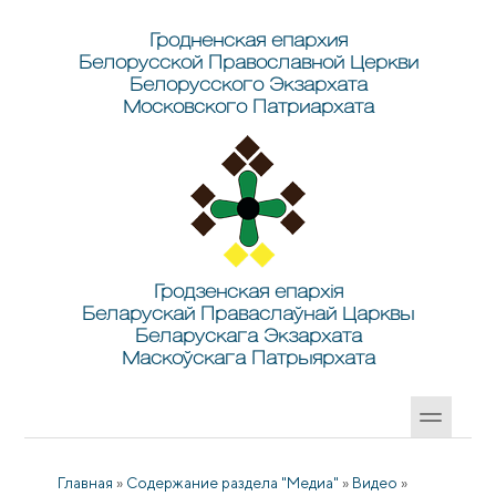
Перейти к основному содержанию
Skip to search
Гродненская епархия
Белорусской Православной Церкви
Белорусского Экзархата
Московского Патриархата
Гродзенская епархія
Беларускай Праваслаўнай Царквы
Беларускага Экзархата
Маскоўскага Патрыярхата
Главная
»
Содержание раздела "Медиа"
»
Видео
»