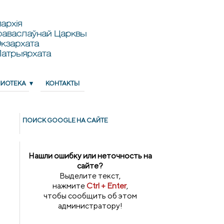
архія
раваслаўнай Царквы
кзархата
Патрыярхата
ЛИОТЕКА
КОНТАКТЫ
ПОИСК GOОGLE НА САЙТЕ
Нашли ошибку или неточность на
сайте?
Выделите текст,
нажмите
Ctrl + Enter
,
чтобы сообщить об этом
администратору!