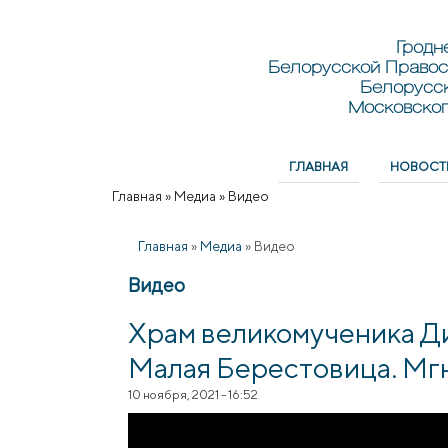
Перейти к основному содержанию
Skip to search
Гродн
Белорусской Правос
Белорусс
Московског
ГЛАВНАЯ
НОВОСТ
Главное меню
Главная
»
Медиа
»
Видео
Вы здесь
Главная
»
Медиа
»
Видео
Видео
Храм великомученика Ди
Малая Берестовица. Мг
10 ноября, 2021 - 16:52