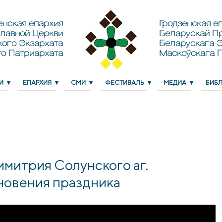
енская епархия
Гродзенская еп
лавной Церкви
Беларускай П
кого Экзархата
Беларускага Э
о Патриархата
Маскоўскага 
И
ЕПАРХИЯ
СМИ
ФЕСТИВАЛЬ
МЕДИА
БИБ
митрия Солунского аг.
новения праздника