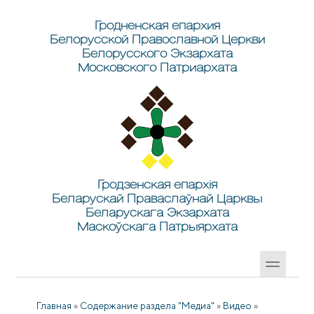
Перейти к основному содержанию
Skip to search
Гродненская епархия
Белорусской Православной Церкви
Белорусского Экзархата
Московского Патриархата
Гродзенская епархія
Беларускай Праваслаўнай Царквы
Беларускага Экзархата
Маскоўскага Патрыярхата
Главная
»
Содержание раздела "Медиа"
»
Видео
»