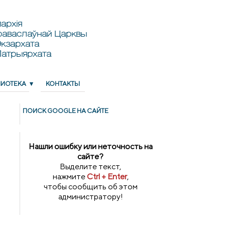
архія
раваслаўнай Царквы
кзархата
Патрыярхата
ЛИОТЕКА
КОНТАКТЫ
ПОИСК GOОGLE НА САЙТЕ
Нашли ошибку или неточность на
сайте?
Выделите текст,
нажмите
Ctrl + Enter
,
чтобы сообщить об этом
администратору!