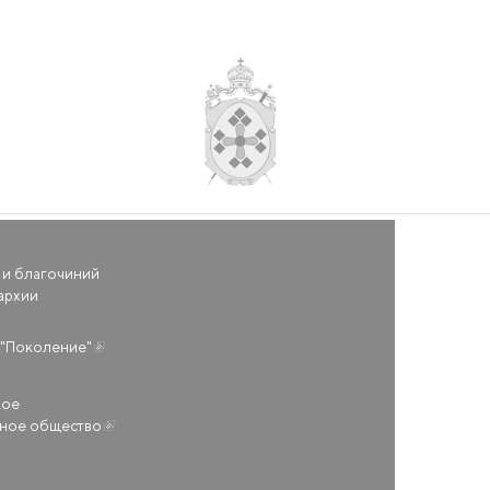
 и благочиний
архии
(внешняя ссылка)
"Поколение"
кое
ьное общество
(внешняя ссылка)