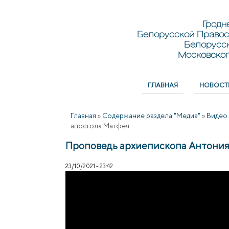
Перейти к основному содержанию
Skip to search
Гродн
Белорусской Правос
Белорусс
Московског
ГЛАВНАЯ
НОВОСТ
Главное меню
Главная
»
Содержание раздела "Медиа"
»
Видео
апостола Матфея
Проповедь архиепископа Антония
23/10/2021 - 23:42