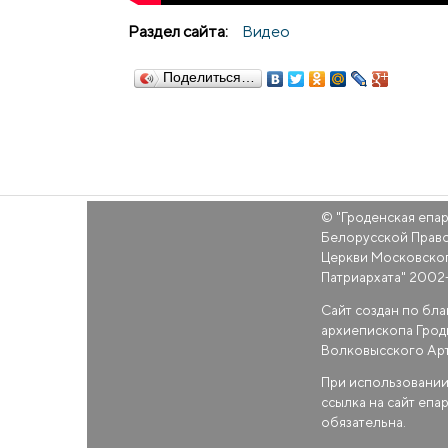
Раздел сайта:
Видео
Поделиться…
© "
Гроденская епа
Белорусской Прав
Церкви Московско
Патриархата
" 2002
Сайт создан по бл
архиепископа Грод
Волковысского Ар
При использовании
ссылка на сайт епа
обязательна.