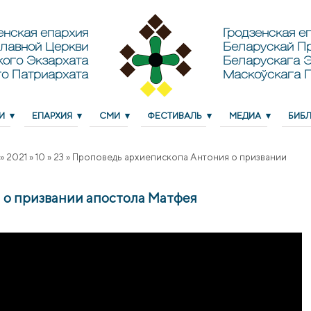
енская епархия
Гродзенская еп
лавной Церкви
Беларускай П
кого Экзархата
Беларускага Э
о Патриархата
Маскоўскага 
И
ЕПАРХИЯ
СМИ
ФЕСТИВАЛЬ
МЕДИА
БИБ
»
2021
»
10
»
23
»
Проповедь архиепископа Антония о призвании
 о призвании апостола Матфея