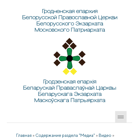
Перейти к основному содержанию
Skip to search
Гродненская епархия
Белорусской Православной Церкви
Белорусского Экзархата
Московского Патриархата
Гродзенская епархія
Беларускай Праваслаўнай Царквы
Беларускага Экзархата
Маскоўскага Патрыярхата
Главная
»
Содержание раздела "Медиа"
»
Видео
»