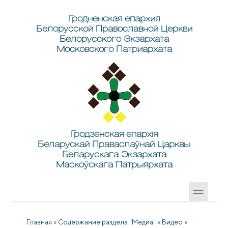
Перейти к основному содержанию
Skip to search
Гродненская епархия
Белорусской Православной Церкви
Белорусского Экзархата
Московского Патриархата
Гродзенская епархія
Беларускай Праваслаўнай Царквы
Беларускага Экзархата
Маскоўскага Патрыярхата
Главная
»
Содержание раздела "Медиа"
»
Видео
»