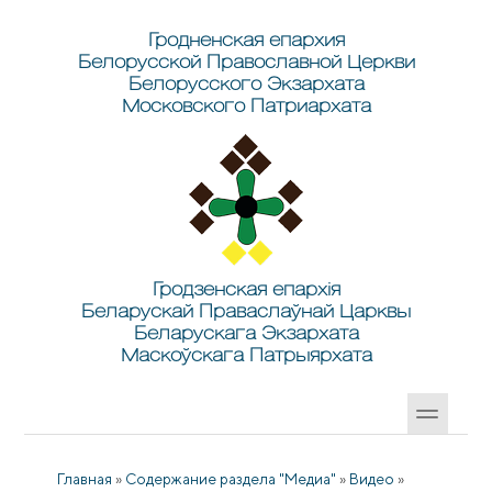
Перейти к основному содержанию
Skip to search
Гродненская епархия
Белорусской Православной Церкви
Белорусского Экзархата
Московского Патриархата
Гродзенская епархія
Беларускай Праваслаўнай Царквы
Беларускага Экзархата
Маскоўскага Патрыярхата
Главная
»
Содержание раздела "Медиа"
»
Видео
»