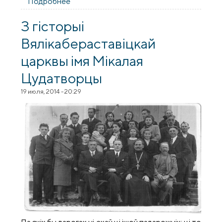
Подробнее
о Митрофорный протоиерей Леонид
Хомицкий
З гісторыі
Вялікабераставіцкай
царквы імя Мікалая
Цудатворцы
19 июля, 2014 - 20:29