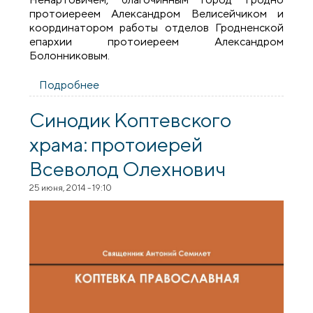
протоиереем Александром Велисейчиком и
координатором работы отделов Гродненской
епархии протоиереем Александром
Болонниковым.
Подробнее
о «Почитая Белорусских святых, мы
чувствуем свою сопричастность
Вселенской Церкви»
Синодик Коптевского
храма: протоиерей
Всеволод Олехнович
25 июня, 2014 - 19:10