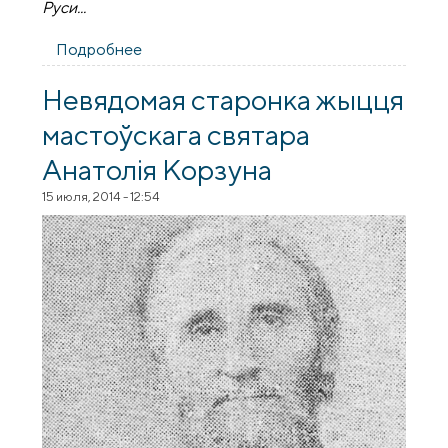
Руси
..
.
Подробнее
о З гісторыі Вялікабераставіцкай царквы
імя Мікалая Цудатворцы
Невядомая старонка жыцця
мастоўскага святара
Анатолія Корзуна
15 июля, 2014 - 12:54