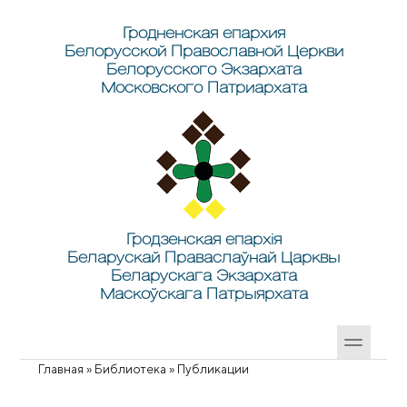
Перейти к основному содержанию
Skip to search
Гродненская епархия
Белорусской Православной Церкви
Белорусского Экзархата
Московского Патриархата
Гродзенская епархія
Беларускай Праваслаўнай Царквы
Беларускага Экзархата
Маскоўскага Патрыярхата
Главная
»
Библиотека
»
Публикации
Вы здесь