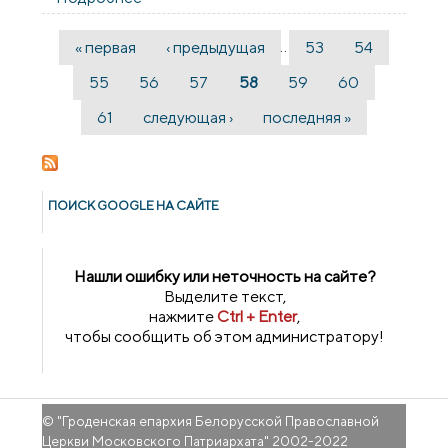
защищаться
…
« первая
‹ предыдущая
53
54
Страницы
55
56
57
58
59
60
61
следующая ›
последняя »
ПОИСК GOОGLE НА САЙТЕ
Нашли ошибку или неточность на сайте?
Выделите текст,
нажмите
Ctrl + Enter
,
чтобы сообщить об этом администратору!
© "
Гроденская епархия Белорусской Православной
Церкви Московского Патриархата
" 2002-2022