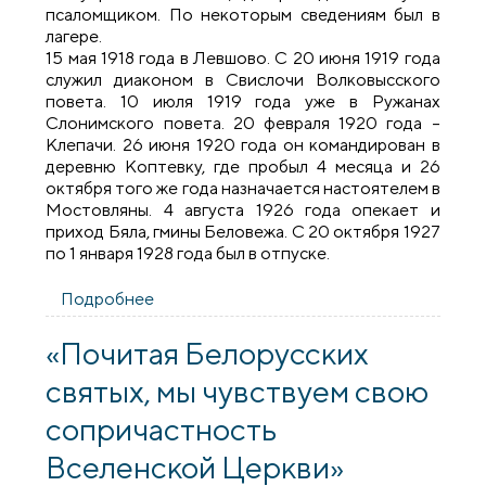
псаломщиком. По некоторым сведениям был в
лагере.
15 мая 1918 года в Левшово. С 20 июня 1919 года
служил диаконом в Свислочи Волковысского
повета. 10 июля 1919 года уже в Ружанах
Слонимского повета. 20 февраля 1920 года –
Клепачи. 26 июня 1920 года он командирован в
деревню Коптевку, где пробыл 4 месяца и 26
октября того же года назначается настоятелем в
Мостовляны. 4 августа 1926 года опекает и
приход Бяла, гмины Беловежа. С 20 октября 1927
по 1 января 1928 года был в отпуске.
Подробнее
о Синодик Коптевского храма:
протоиерей Матфей Петельский
«Почитая Белорусских
святых, мы чувствуем свою
сопричастность
Вселенской Церкви»