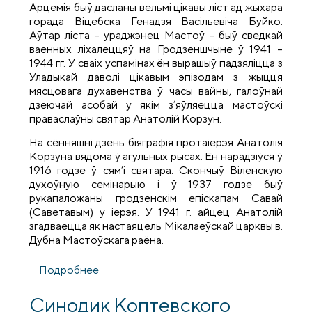
Арцемія быў дасланы вельмі цікавы ліст ад жыхара
горада Віцебска Генадзя Васільевіча Буйко.
Аўтар ліста – ураджэнец Мастоў – быў сведкай
ваенных ліхалеццяў на Гродзеншчыне ў 1941 –
1944 гг. У сваіх успамінах ён вырашыў падзяліцца з
Уладыкай даволі цікавым эпізодам з жыцця
мясцовага духавенства ў часы вайны, галоўнай
дзеючай асобай у якім з’яўляецца мастоўскі
праваслаўны святар Анатолій Корзун.
На сённяшні дзень біяграфія протаіерэя Анатолія
Корзуна вядома ў агульных рысах. Ён нарадзіўся ў
1916 годзе ў сям’і святара. Скончыў Віленскую
духоўную семінарыю і ў 1937 годзе быў
рукапаложаны гродзенскім епіскапам Савай
(Саветавым) у іерэя. У 1941 г. айцец Анатолій
згадваецца як настаяцель Мікалаеўскай царквы в.
Дубна Мастоўскага раёна.
Подробнее
о Невядомая старонка жыцця
мастоўскага святара Анатолія Корзуна
Синодик Коптевского