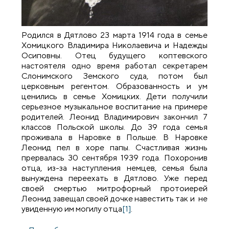
Родился в Дятлово 23 марта 1914 года в семье
Хомицкого Владимира Николаевича и Надежды
Осиповны. Отец будущего коптевского
настоятеля одно время работал секретарем
Слонимского Земского суда, потом был
церковным регентом. Образованность и ум
ценились в семье Хомицких. Дети получили
серьезное музыкальное воспитание на примере
родителей. Леонид Владимирович закончил 7
классов Польской школы. До 39 года семья
проживала в Наровке в Польше. В Наровке
Леонид пел в хоре папы. Счастливая жизнь
прервалась 30 сентября 1939 года. Похоронив
отца, из-за наступления немцев, семья была
вынуждена переехать в Дятлово. Уже перед
своей смертью митрофорный протоиерей
Леонид завещал своей дочке навестить так и не
увиденную им могилу отца
[1]
.