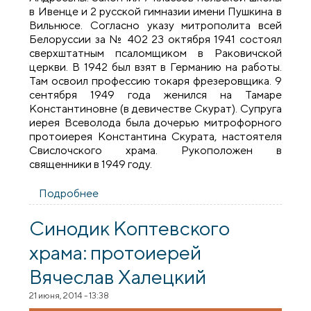
в Ивенце и 2 русской гимназии имени Пушкина в
Вильнюсе. Согласно указу митрополита всей
Белоруссии за № 402 23 октября 1941 состоял
сверхштатным псаломщиком в Раковичской
церкви. В 1942 был взят в Германию на работы.
Там освоил профессию токаря фрезеровщика. 9
сентября 1949 года женился на Тамаре
Константиновне (в девичестве Скурат). Супруга
иерея Всеволода была дочерью митрофорного
протоиерея Константина Скурата, настоятеля
Свислочского храма. Рукоположен в
священники в 1949 году.
Подробнее
о Синодик Коптевского храма:
протоиерей Всеволод Олехнович
Синодик Коптевского
храма: протоиерей
Вячеслав Халецкий
21 июня, 2014 - 13:38