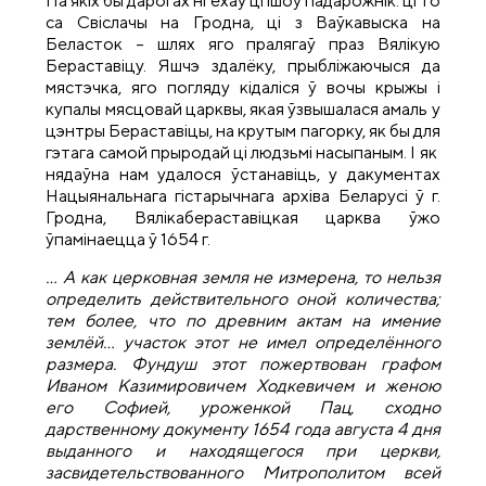
Па якіх бы дарогах ні ехаў ці ішоў падарожнік: ці то
са Свіслачы на Гродна, ці з Ваўкавыска на
Беласток – шлях яго пралягаў праз Вялікую
Бераставіцу. Яшчэ здалёку, прыбліжаючыся да
мястэчка, яго погляду кідаліся ў вочы крыжы і
купалы мясцовай царквы, якая ўзвышалася амаль у
цэнтры Бераставіцы, на крутым пагорку, як бы для
гэтага самой прыродай ці людзьмі насыпаным. І як
нядаўна нам удалося ўстанавіць, у дакументах
Нацыянальнага гістарычнага архіва Беларусі ў г.
Гродна, Вялікабераставіцкая царква ўжо
ўпамінаецца ў 1654 г.
… А как церковная земля не измерена, то нельзя
определить действительного оной количества;
тем более, что по древним актам на имение
землёй… участок этот не имел определённого
размера.
Фундуш этот пожертвован графом
Иваном Казимировичем Ходкевичем и женою
его Софией, уроженкой Пац, сходно
дарственному документу 1654 года августа 4 дня
выданного и находящегося при церкви,
засвидетельствованного Митрополитом всей