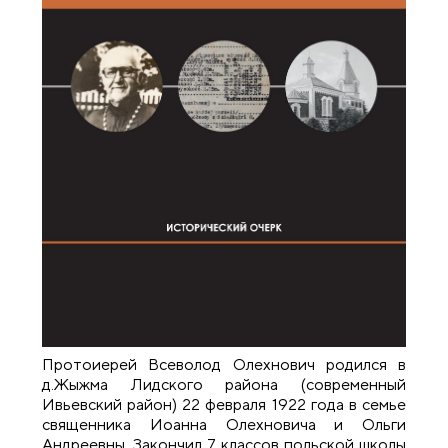
Протоиерей Всеволод Олехнович родился в
д.Жыжма Лидского района (современный
Ивьевский район) 22 февраля 1922 года в семье
священника Иоанна Олехновича и Ольги
Андреевны. Закончил 7 классов польской школы