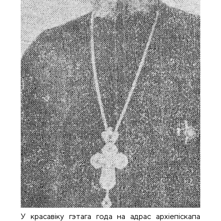
У красавіку гэтага года на адрас архіепіскапа