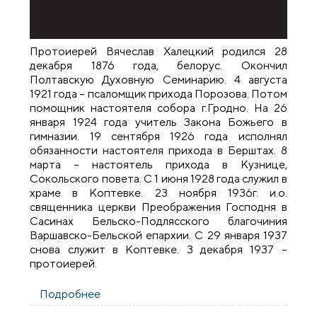
Протоиерей Вячеслав Халецкий родился 28
декабря 1876 года, белорус. Окончил
Полтавскую Духовную Семинарию. 4 августа
1921 года – псаломщик прихода Порозова. Потом
помощник настоятеля собора г.Гродно. На 26
января 1924 года учитель Закона Божьего в
гимназии. 19 сентября 1926 года исполнял
обязанности настоятеля прихода в Берштах. 8
марта – настоятель прихода в Кузнице,
Сокольского повета. С 1 июня 1928 года служил в
храме в Коптевке. 23 ноября 1936г. и.о.
священника церкви Преображения Господня в
Сасинах Бельско-Подлясского благочиния
Варшавско-Бельской епархии. С 29 января 1937
снова служит в Коптевке. 3 декабря 1937 –
протоиерей.
Подробнее
о Синодик Коптевского храма:
протоиерей Вячеслав Халецкий