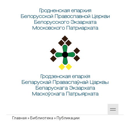
Перейти к основному содержанию
Skip to search
Гродненская епархия
Белорусской Православной Церкви
Белорусского Экзархата
Московского Патриархата
Гродзенская епархія
Беларускай Праваслаўнай Царквы
Беларускага Экзархата
Маскоўскага Патрыярхата
Главная
»
Библиотека
»
Публикации
Вы здесь