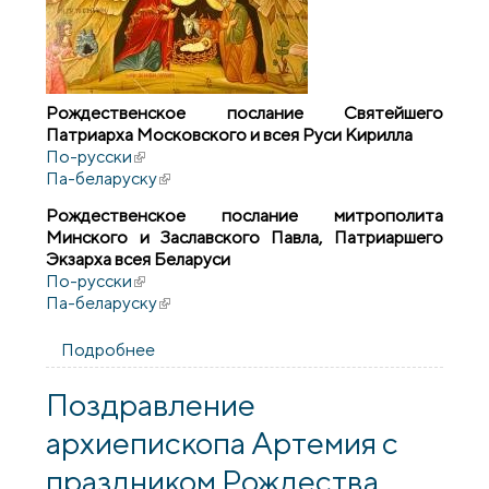
Рождественское послание Святейшего
Патриарха Московского и всея Руси Кирилла
По-русски
(внешняя ссылка)
Па-беларуску
(внешняя ссылка)
Рождественское послание митрополита
Минского и Заславского Павла, Патриаршего
Экзарха всея Беларуси
По-русски
(внешняя ссылка)
Па-беларуску
(внешняя ссылка)
Подробнее
о Рождественские послания
Поздравление
архиепископа Артемия с
праздником Рождества