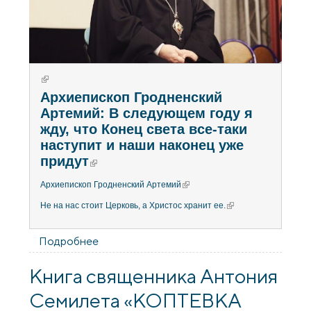
(внешняя ссылка)
Архиепископ Гродненский
Артемий: В следующем году я
жду, что Конец света все-таки
наступит и наши наконец уже
придут
(внешняя ссылка)
Архиепископ Гродненский Артемий
(внешняя ссылка)
Не на нас стоит Церковь, а Христос хранит ее.
(внешняя ссылка)
Подробнее
о Архиепископ Гродненский Артемий: "В
следующем году я жду, что Конец света
все-таки наступит и наши наконец уже
Книга священника Антония
придут"
Семилета «КОПТЕВКА