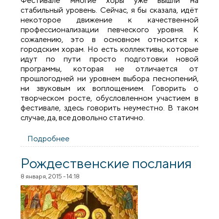
Фестивале многие хоры уже вышли на
стабильный уровень. Сейчас, я бы сказала, идёт
некоторое движение к качественной
профессионализации певческого уровня. К
сожалению, это в основном относится к
городским хорам. Но есть коллективы, которые
идут по пути просто подготовки новой
программы, которая не отличается от
прошлогодней ни уровнем выбора песнопений,
ни звуковым их воплощением. Говорить о
творческом росте, обусловленном участием в
фестивале, здесь говорить неуместно. В таком
случае, да, все довольно статично.
Подробнее
о Наталья Гапличник: «Важно не увлечься
и всё-таки помнить о церковности
песнопения»
Рождественские послания
8 января, 2015 - 14:18