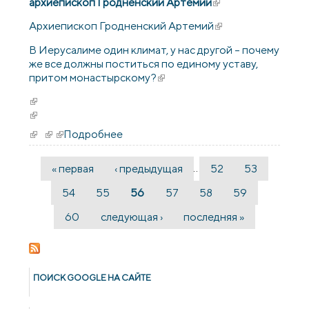
архиепископ Гродненский Артемий
(внешняя ссылка)
Архиепископ Гродненский Артемий
(внешняя ссылка)
В Иерусалиме один климат, у нас другой – почему
же все должны поститься по единому уставу,
притом монастырскому?
(внешняя ссылка)
(внешняя ссылка)
(внешняя ссылка)
(внешняя ссылка)
(внешняя ссылка)
(внешняя ссылка)
Подробнее
о Архиепископ Артемий: "Как
вернуть первоначальный смысл
поста?"
…
« первая
‹ предыдущая
52
53
Страницы
54
55
56
57
58
59
60
следующая ›
последняя »
ПОИСК GOОGLE НА САЙТЕ