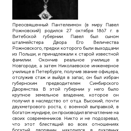
Преосвященный Пантелеимон (в миру Павел
Рожновский) родился 27 октября 1867 г. в
Витебской губернии. Павел был сыном
шталмейстера Двора Его Величества
Рожновского, предки которого были выходцами
из Польши, и принадлежали к старой известной
фамилии. Окончив реальное училище в
Новгороде, а затем Николаевское инженерное
училище в Петербурге, получив звание офицера,
отслужив стаж и выйдя в запас, он был избран
губернским предводителем Симбирского
Дворянства. В этой губернии у него было
крупное земельное владение, которое он
получил в наследство от отца. Высокий, почти
двухметрового роста, с военной выправкой, в
богатом мундире, он производил впечатление на
своих современников. Никто и не подозревал,
что этот блестящий во всех отношениях
богатый дворянин находился в духовных