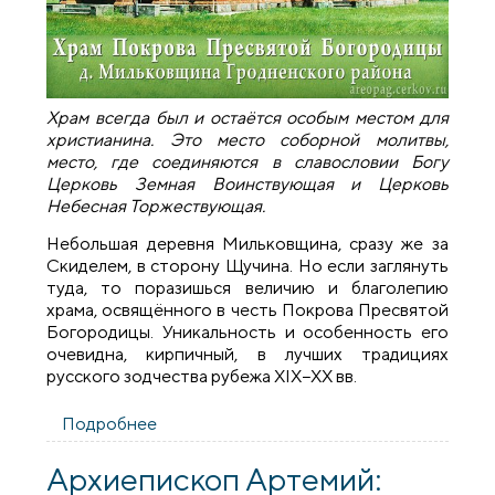
Храм всегда был и остаётся особым местом для
христианина. Это место соборной молитвы,
место, где соединяются в славословии Богу
Церковь Земная Воинствующая и Церковь
Небесная Торжествующая.
Небольшая деревня Мильковщина, сразу же за
Скиделем, в сторону Щучина. Но если заглянуть
туда, то поразишься величию и благолепию
храма, освящённого в честь Покрова Пресвятой
Богородицы. Уникальность и особенность его
очевидна, кирпичный, в лучших традициях
русского зодчества рубежа ХIХ−ХХ вв.
Подробнее
о Святыни Гродненской земли: храм в
деревне Мильковщина
Архиепископ Артемий: