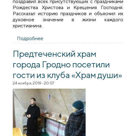
поздравил всех присутствующих с праздниками
Рождества Христова и Крещения Господня.
Рассказал историю праздников и объяснил их
духовное значение в жизни каждого
христианина.
Подробнее
о Духовенство и прихожане встретились
с военнослужащими 557-й инженерной
бригады
Предтеченский храм
города Гродно посетили
гости из клуба «Храм души»
24 ноября, 2018 - 20:07