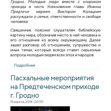
Гродно. Молодые люди вместе с клириком
прихода в честь Усекновения главы Иоанна
Предтечи иереем Виктором Колацким
рассуждали о семье, ответственности и свободе
человека.
Священник пояснил слушателям библейскую
картину мира, обозначив место в ней человека и
его отношение ко всему окружающему. Далее
зашел разговор об отношениях, супружестве и
иных темах, которые всегда ставят серьезные
вопросы молодым людям всех эпох и народов.
Подробнее
о Беседа о семье с учащимися
электротехнического колледжа города
Гродно
Пасхальные мероприятия
на Предтеченском приходе
г. Гродно
13 апреля, 2018 - 20:55