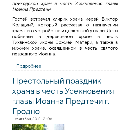
приходской храм в честь Усекновения главы
Иоанна Предтечи.
Гостей встречал клирик храма иерей Виктор
Колацкий, который рассказал о назначении
храма, его устройстве и церковной утвари. Дети
побывали в деревянном храме в честь
Тихвинской иконы Божией Матери, а также в
нижнем храме, освященном в честь святого
праведного Иоанна.
Подробнее
о Воспитанники детского сада №77
посетили Предтеченский храм города
Гродно
Престольный праздник
храма в честь Усекновения
главы Иоанна Предтечи г.
Гродно
11 сентября, 2018 - 21:06