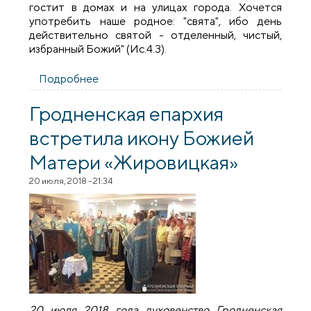
гостит в домах и на улицах города. Хочется
употребить наше родное: "свята", ибо день
действительно святой - отделенный, чистый,
избранный Божий" (Ис.4.3).
Подробнее
о Престольный праздник храма в честь
Усекновения главы Иоанна Предтечи г.
Гродно
Гродненская епархия
встретила икону Божией
Матери «Жировицкая»
20 июля, 2018 - 21:34
20 июля 2018 года духовенство Гродненская