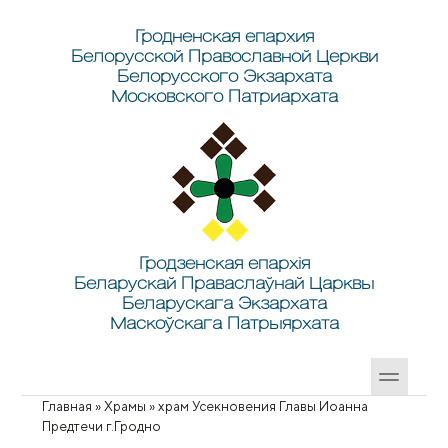
Перейти к основному содержанию
Skip to search
Гродненская епархия
Белорусской Православной Церкви
Белорусского Экзархата
Московского Патриархата
Гродзенская епархія
Беларускай Праваслаўнай Царквы
Беларускага Экзархата
Маскоўскага Патрыярхата
Главная
»
Храмы
»
храм Усекновения Главы Иоанна
Вы здесь
Предтечи г.Гродно