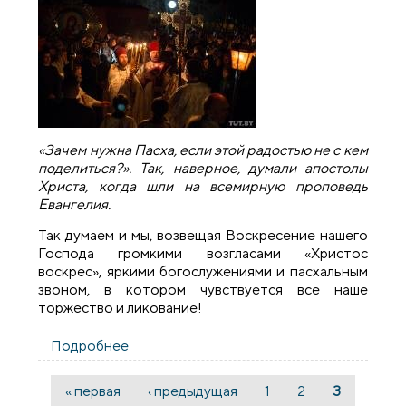
«Зачем нужна Пасха, если этой радостью не с кем
поделиться?». Так, наверное, думали апостолы
Христа, когда шли на всемирную проповедь
Евангелия.
Так думаем и мы, возвещая Воскресение нашего
Господа громкими возгласами «Христос
воскрес», яркими богослужениями и пасхальным
звоном, в котором чувствуется все наше
торжество и ликование!
Подробнее
о Пасхальные мероприятия на
Предтеченском приходе г. Гродно
« первая
‹ предыдущая
1
2
3
Страницы