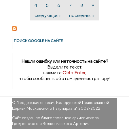
4
5
6
7
8
9
следующая ›
последняя »
ПОИСК GOОGLE НА САЙТЕ
Нашли ошибку или неточность на сайте?
Выделите текст,
нажмите
Ctrl + Enter
,
чтобы сообщить об этом администратору!
© "
Гроденская епархия Белорусской Православной
Церкви Московского Патриархата
" 2002-2022
Сайт создан по благословению архиепископа
Гродненского и Волковысского Артемия.