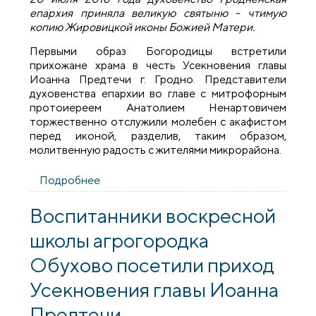
епархия приняла великую святыню - чтимую
копию Жировицкой иконы Божией Матери.
Первыми образ Богородицы встретили
прихожане храма в честь Усекновения главы
Иоанна Предтечи г. Гродно. Представители
духовенства епархии во главе с митрофорным
протоиереем Анатолием Ненартовичем
торжественно отслужили молебен с акафистом
перед иконой, разделив, таким образом,
молитвенную радость с жителями микрорайона.
Подробнее
о Гродненская епархия встретила икону
Божией Матери «Жировицкая»
Воспитанники воскресной
школы агрогородка
Обухово посетили приход
Усекновения главы Иоанна
Предтечи