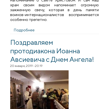
напоминание о Свете Христовом. И сам наш
храм своим видом напоминает огромную
зажженную свечу, которая в день памяти
воинов-интернационалистов воспринимается
особенно трепетно.
Подробнее
о Сретение Господне и память 30-летия
вывода советских войск из Афганистана
на Предтеченском приходе города
Поздравляем
Гродно
протодиакона Иоанна
Авсиевича с Днем Ангела!
20 января, 2019 - 20:19