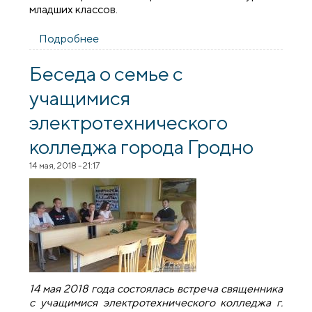
младших классов.
Подробнее
о Воспитанники воскресной школы
агрогородка Обухово посетили приход
Усекновения главы Иоанна Предтечи
Беседа о семье с
учащимися
электротехнического
колледжа города Гродно
14 мая, 2018 - 21:17
14 мая 2018 года состоялась встреча священника
с учащимися электротехнического колледжа г.