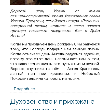
Дорогой отец Иоанн, от имени
священнослужителей храма Усекновения главы
Иоанна Предтечи, семейного центра «Рамонак»,
воскресной школы, клироса и всего нашего
прихода позвольте поздравить Вас с Днём
Ангела!
Когда мы празднуем день рожденья, мы радуемся
тому, что Господь подарил нам земную жизнь.
Когда отмечаем день Ангела-радуемся вдвойне,
потому что этот день напоминает нам о том,
что наша земная жизнь-это путь к жизни вечной.
Верные спутники на нём — Ангел-Хранитель,
данный нам при крещении, и Небесный
Покровитель, имя которого мы носим.
Подробнее
о Поздравляем протодиакона Иоанна
Авсиевича с Днем Ангела!
Духовенство и прихожане
встретились с