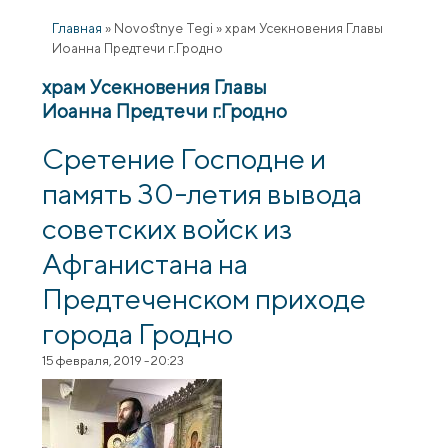
Главная
»
Novostnye Tegi
»
храм Усекновения Главы
Иоанна Предтечи г.Гродно
храм Усекновения Главы
Иоанна Предтечи г.Гродно
Сретение Господне и
память 30-летия вывода
советских войск из
Афганистана на
Предтеченском приходе
города Гродно
15 февраля, 2019 - 20:23