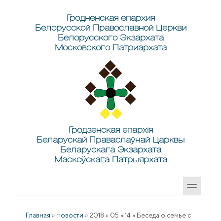
Перейти к основному содержанию
Skip to search
Гродненская епархия
Белорусской Православной Церкви
Белорусского Экзархата
Московского Патриархата
Гродзенская епархія
Беларускай Праваслаўнай Царквы
Беларускага Экзархата
Маскоўскага Патрыярхата
Главная
»
Новости
»
2018
»
05
»
14
»
Беседа о семье с