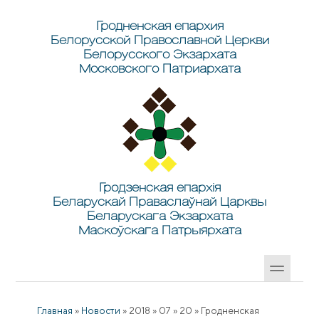
Перейти к основному содержанию
Skip to search
Гродненская епархия
Белорусской Православной Церкви
Белорусского Экзархата
Московского Патриархата
Гродзенская епархія
Беларускай Праваслаўнай Царквы
Беларускага Экзархата
Маскоўскага Патрыярхата
Главная
»
Новости
»
2018
»
07
»
20
»
Гродненская