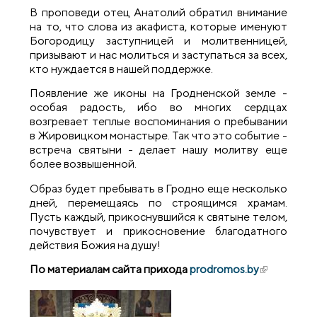
В проповеди отец Анатолий обратил внимание
на то, что слова из акафиста, которые именуют
Богородицу заступницей и молитвенницей,
призывают и нас молиться и заступаться за всех,
кто нуждается в нашей поддержке.
Появление же иконы на Гродненской земле -
особая радость, ибо во многих сердцах
возгревает теплые воспоминания о пребывании
в Жировицком монастыре. Так что это событие -
встреча святыни - делает нашу молитву еще
более возвышенной.
Образ будет пребывать в Гродно еще несколько
дней, перемещаясь по строящимся храмам.
Пусть каждый, прикоснувшийся к святыне телом,
почувствует и прикосновение благодатного
действия Божия на душу!
По материалам сайта прихода
prodromos.by
(внешняя
ссылка)