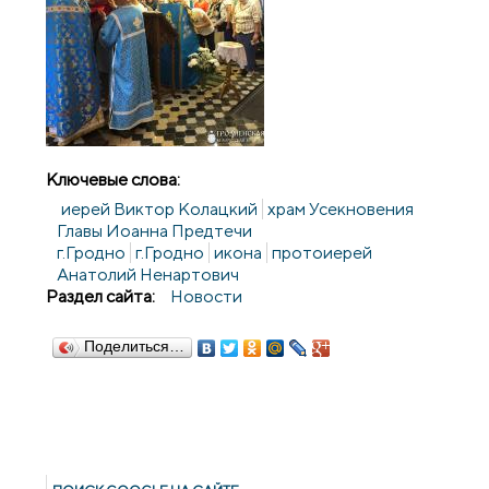
Ключевые слова:
иерей Виктор Колацкий
храм Усекновения
Главы Иоанна Предтечи
г.Гродно
г.Гродно
икона
протоиерей
Анатолий Ненартович
Раздел сайта:
Новости
Поделиться…