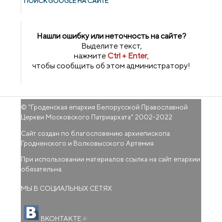
ПОИСК GOОGLE НА САЙТЕ
Нашли ошибку или неточность на сайте?
Выделите текст,
нажмите
Ctrl + Enter
,
чтобы сообщить об этом администратору!
© "
Гроденская епархия Белорусской Православной
Церкви Московского Патриархата
" 2002-2022
Сайт создан по благословению архиепископа
Гродненского и Волковысского Артемия.
При использовании материалов ссылка на сайт епархии
обязательна.
МЫ В СОЦИАЛЬНЫХ СЕТЯХ
(внешняя ссылка)
ВКОНТАКТЕ