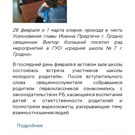
28 февраля и 1 марта клирик прихода в честь
Усекновения главы Иоанна Предтечи г. Гродно
священник Виктор Колацкий посетил ряд
мероприятий в ГУО «средняя школа №7 г.
Гродно».
В последний день февраля в актовом зале школы
состоялась встреча участников «школы
молодого родителя». После вступительного
слова священнослужителя собравшиеся
родители первоклассников ознакомились с
законодательством РБ, касающимся воспитания
детей и ответственности родителей и
посмотрели видеосюжеты, раскрывающие тему
взаимоотношения людей.
Подробнее
о Священник провел ряд встреч в школе
№7 города Гродно