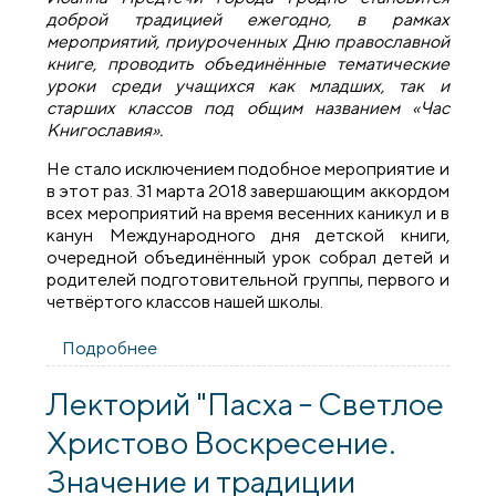
доброй традицией ежегодно, в рамках
мероприятий, приуроченных Дню православной
книге, проводить объединённые тематические
уроки среди учащихся как младших, так и
старших классов под общим названием «Час
Книгославия».
Не стало исключением подобное мероприятие и
в этот раз. 31 марта 2018 завершающим аккордом
всех мероприятий на время весенних каникул и в
канун Международного дня детской книги,
очередной объединённый урок собрал детей и
родителей подготовительной группы, первого и
четвёртого классов нашей школы.
Подробнее
о "Час книгославия" на приходе
Усекновения Главы Иоанна Предтечи
Лекторий "Пасха - Светлое
Христово Воскресение.
Значение и традиции