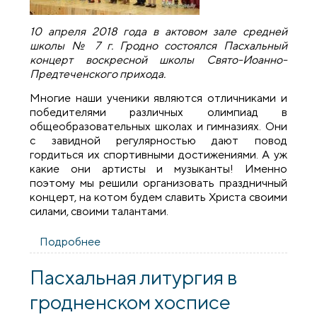
10 апреля 2018 года в актовом зале средней
школы № 7 г. Гродно состоялся Пасхальный
концерт воскресной школы Свято-Иоанно-
Предтеченского прихода.
Многие наши ученики являются отличниками и
победителями различных олимпиад в
общеобразовательных школах и гимназиях. Они
с завидной регулярностью дают повод
гордиться их спортивными достижениями. А уж
какие они артисты и музыканты! Именно
поэтому мы решили организовать праздничный
концерт, на котом будем славить Христа своими
силами, своими талантами.
Подробнее
о Пасхальный концерт воскресной
школы прихода Усекновения Главы
Иоанна Предтечи
Пасхальная литургия в
гродненском хосписе