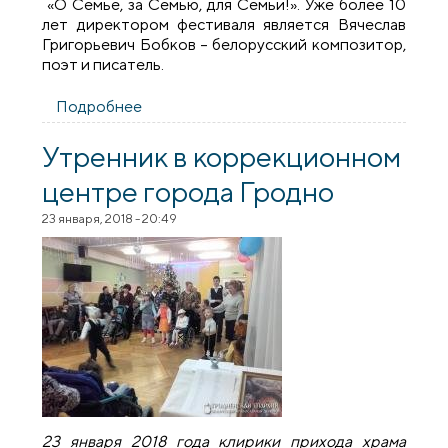
«О Семье, за Семью, для Семьи!». Уже более 10
лет директором фестиваля является Вячеслав
Григорьевич Бобков – белорусский композитор,
поэт и писатель.
Подробнее
о Театральная студия «Рамонак» заняла
второе место в номинации
«Театральное творчество. Крупная
Утренник в коррекционном
форма» конкурса "Радость моя"
центре города Гродно
23 января, 2018 - 20:49
23 января 2018 года клирики прихода храма