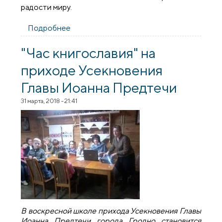
радости миру.
Подробнее
о Пасхальная литургия в гродненском
хосписе
"Час книгославия" на
приходе Усекновения
Главы Иоанна Предтечи
31 марта, 2018 - 21:41
В воскресной школе прихода Усекновения Главы
Иоанна Предтечи города Гродно становится