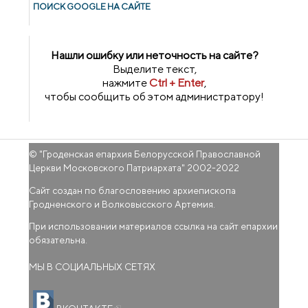
ПОИСК GOОGLE НА САЙТЕ
Нашли ошибку или неточность на сайте?
Выделите текст,
нажмите
Ctrl + Enter
,
чтобы сообщить об этом администратору!
© "
Гроденская епархия Белорусской Православной
Церкви Московского Патриархата
" 2002-2022
Сайт создан по благословению архиепископа
Гродненского и Волковысского Артемия.
При использовании материалов ссылка на сайт епархии
обязательна.
МЫ В СОЦИАЛЬНЫХ СЕТЯХ
(внешняя ссылка)