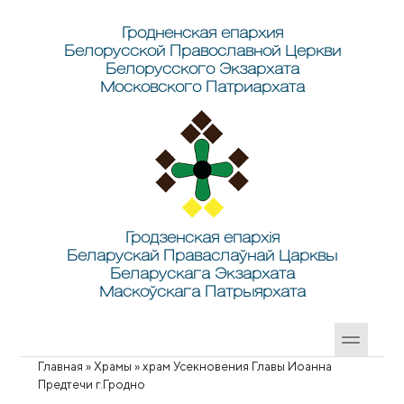
Перейти к основному содержанию
Skip to search
Гродненская епархия
Белорусской Православной Церкви
Белорусского Экзархата
Московского Патриархата
Гродзенская епархія
Беларускай Праваслаўнай Царквы
Беларускага Экзархата
Маскоўскага Патрыярхата
Главная
»
Храмы
»
храм Усекновения Главы Иоанна
Вы здесь
Предтечи г.Гродно