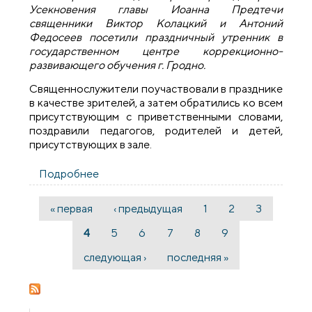
Усекновения главы Иоанна Предтечи
священники Виктор Колацкий и Антоний
Федосеев посетили праздничный утренник в
государственном центре коррекционно-
развивающего обучения г. Гродно.
Священнослужители поучаствовали в празднике
в качестве зрителей, а затем обратились ко всем
присутствующим с приветственными словами,
поздравили педагогов, родителей и детей,
присутствующих в зале.
Подробнее
о Утренник в коррекционном центре
города Гродно
« первая
‹ предыдущая
1
2
3
Страницы
4
5
6
7
8
9
следующая ›
последняя »