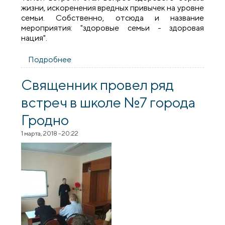
жизни, искоренения вредных привычек на уровне
семьи. Собственно, отсюда и название
мероприятия: "здоровые семьи - здоровая
нация".
Подробнее
о Священник принял участие в
общешкольном родительском собрании
в школе №22 города Гродно
Священник провел ряд
встреч в школе №7 города
Гродно
1 марта, 2018 - 20:22