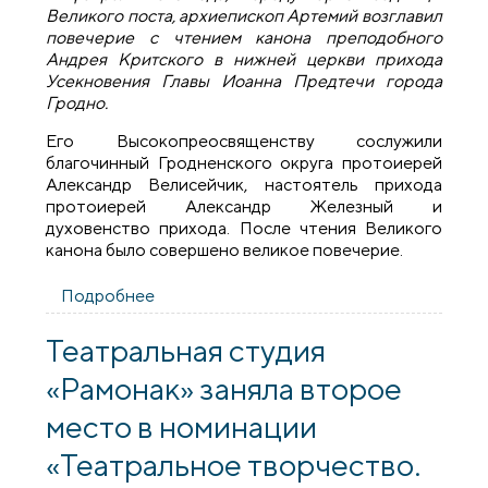
Великого поста, архиепископ Артемий возглавил
повечерие с чтением канона преподобного
Андрея Критского в нижней церкви прихода
Усекновения Главы Иоанна Предтечи города
Гродно.
Его Высокопреосвященству сослужили
благочинный Гродненского округа протоиерей
Александр Велисейчик, настоятель прихода
протоиерей Александр Железный и
духовенство прихода. После чтения Великого
канона было совершено великое повечерие.
Подробнее
о Владыка Артемий возглавил чтение
Великого канона в нижнем храме
прихода Усекновения Главы Иоанна
Театральная студия
Предтечи города Гродно
«Рамонак» заняла второе
место в номинации
«Театральное творчество.