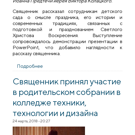
Иоанна Предтечи иерея Виктора Колацкого.
Священник рассказал сотрудникам детского
сада о смысле праздника, его истории и
современных традициях, связанных с
подготовкой и празднованием Светлого
Христова Воскресения. Выступление
сопровождалось демонстрации презентации в
PowerPoint, что добавило наглядности к
рассказу священника.
Подробнее
о Лекторий "Пасха - Светлое Христово
Воскресение. Значение и традиции
праздника"
Священник принял участие
в родительском собрании в
колледже техники,
технологии и дизайна
24 марта, 2018 - 20:27