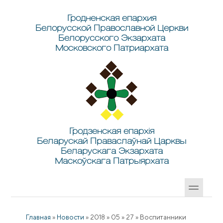
Перейти к основному содержанию
Skip to search
Гродненская епархия
Белорусской Православной Церкви
Белорусского Экзархата
Московского Патриархата
Гродзенская епархія
Беларускай Праваслаўнай Царквы
Беларускага Экзархата
Маскоўскага Патрыярхата
Главная
»
Новости
»
2018
»
05
»
27
»
Воспитанники