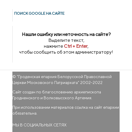
ПОИСК GOОGLE НА САЙТЕ
Нашли ошибку или неточность на сайте?
Выделите текст,
нажмите
Ctrl + Enter
,
чтобы сообщить об этом администратору!
© "
Гроденская епархия Белорусской Православной
Церкви Московского Патриархата
" 2002-2022
Сайт создан по благословению архиепископа
Гродненского и Волковысского Артемия.
При использовании материалов ссылка на сайт епархии
обязательна.
МЫ В СОЦИАЛЬНЫХ СЕТЯХ