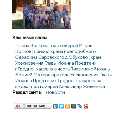
Ключевые слова:
Елена Волкова
протоиерей Игорь
Волков
приход храма преподобного
Серафима Саровского д.Обухово
храм
Усекновения Главы Иоанна Предтечи
г.Гродно
часовня в честь Тихвинской иконы
Божией Матери прихода Усекновения Главы
Иоанна Предтечи г.Гродно
воскресная
школа
протоиерей Александр Железный
Раздел сайта:
Новости
Поделиться…