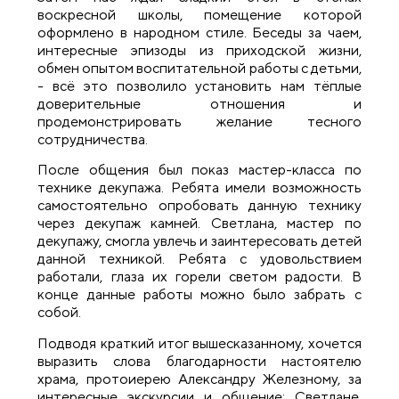
воскресной школы, помещение которой
оформлено в народном стиле. Беседы за чаем,
интересные эпизоды из приходской жизни,
обмен опытом воспитательной работы с детьми,
- всё это позволило установить нам тёплые
доверительные отношения и
продемонстрировать желание тесного
сотрудничества.
После общения был показ мастер-класса по
технике декупажа. Ребята имели возможность
самостоятельно опробовать данную технику
через декупаж камней. Светлана, мастер по
декупажу, смогла увлечь и заинтересовать детей
данной техникой. Ребята с удовольствием
работали, глаза их горели светом радости. В
конце данные работы можно было забрать с
собой.
Подводя краткий итог вышесказанному, хочется
выразить слова благодарности настоятелю
храма, протоиерею Александру Железному, за
интересные экскурсии и общение; Светлане,