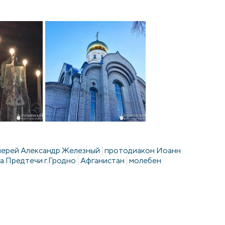
ерей Александр Железный
протодиакон Иоанн
а Предтечи г.Гродно
Афганистан
молебен