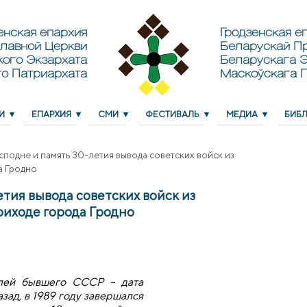
енская епархия
Гродзенская еп
лавной Церкви
Беларускай П
кого Экзархата
Беларускага Э
о Патриархата
Маскоўскага 
И
ЕПАРХИЯ
СМИ
ФЕСТИВАЛЬ
МЕДИА
БИБ
сподне и память 30-летия вывода советских войск из
а Гродно
тия вывода советских войск из
риходе города Гродно
елей бывшего СССР – дата
азад, в 1989 году завершался