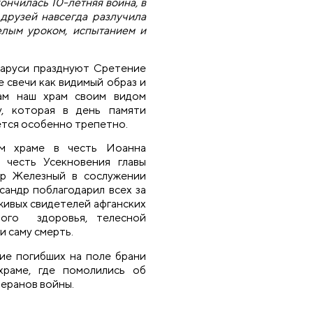
ончилась 10-летняя война, в
друзей навсегда разлучила
елым уроком, испытанием и
ларуси празднуют Сретение
 свечи как видимый образ и
ам наш храм своим видом
, которая в день памяти
тся особенно трепетно.
ем храме в честь Иоанна
в честь Усекновения главы
р Железный в сослужении
сандр поблагодарил всех за
живых свидетелей афганских
ного здоровья, телесной
и саму смерть.
ие погибших на поле брани
раме, где помолились об
еранов войны.