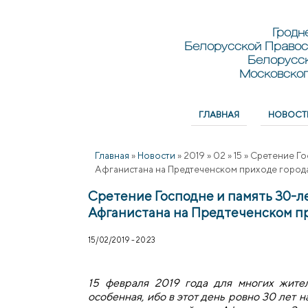
Перейти к основному содержанию
Skip to search
Гродн
Белорусской Правос
Белорусс
Московског
ГЛАВНАЯ
НОВОСТ
Главное меню
Главная
»
Новости
»
2019
»
02
»
15
»
Сретение Го
Афганистана на Предтеченском приходе город
Сретение Господне и память 30-ле
Афганистана на Предтеченском п
15/02/2019 - 20:23
15 февраля 2019 года для многих жит
особенная, ибо в этот день ровно 30 лет н