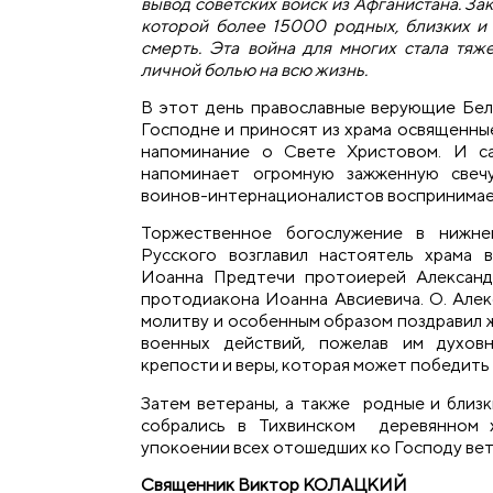
вывод советских войск из Афганистана. Зак
которой более 15000 родных, близких и 
смерть. Эта война для многих стала тяж
личной болью на всю жизнь.
В этот день православные верующие Бе
Господне и приносят из храма освященные
напоминание о Свете Христовом. И с
напоминает огромную зажженную свечу
воинов-интернационалистов воспринимае
Торжественное богослужение в нижн
Русского возглавил настоятель храма 
Иоанна Предтечи протоиерей Александ
протодиакона Иоанна Авсиевича. О. Алек
молитву и особенным образом поздравил 
военных действий, пожелав им духов
крепости и веры, которая может победить 
Затем ветераны, а также родные и близк
собрались в Тихвинском деревянном х
упокоении всех отошедших ко Господу вет
Священник Виктор КОЛАЦКИЙ