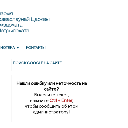
архія
раваслаўнай Царквы
кзархата
Патрыярхата
ЛИОТЕКА
КОНТАКТЫ
ПОИСК GOОGLE НА САЙТЕ
Нашли ошибку или неточность на
сайте?
Выделите текст,
нажмите
Ctrl + Enter
,
чтобы сообщить об этом
администратору!