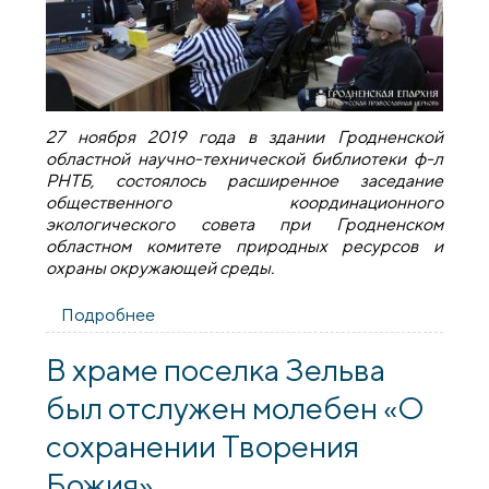
27 ноября 2019 года в здании Гродненской
областной научно-технической библиотеки ф-л
РНТБ, состоялось расширенное заседание
общественного координационного
экологического совета при Гродненском
областном комитете природных ресурсов и
охраны окружающей среды.
Подробнее
о Руководитель экологического отдела
принял участие в заседании
общественного координационного
В храме поселка Зельва
экологического совета
был отслужен молебен «О
сохранении Творения
Божия»