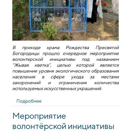
В приходе храма Рождества Пресвятой
Богородицы прошло очередное мероприятие
волонтерской инициативы под названием
"Жывая кветка", целью которой является
повышение уровня экологического образования
населения в сфере ухода за местами
захоронений и ограничения количества
используемых искусственных украшений.
Подробнее
о На базе прихода храма деревни
Мурованка прошло очередное
мероприятие волонтерской инициативы
Мероприятие
"Жывая кветка"
волонтёрской инициативы