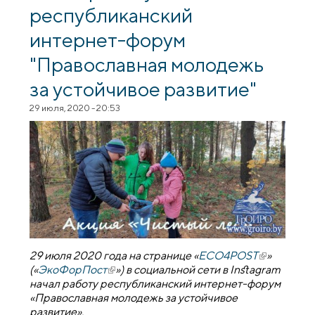
республиканский
интернет-форум
"Православная молодежь
за устойчивое развитие"
29 июля, 2020 - 20:53
29 июля 2020 года на странице «
ЕСO4РOST
(внешняя
»
(«
ЭкоФорПост
(внешняя ссылка)
») в социальной сети в Instagram
ссылка)
начал работу республиканский интернет-форум
«Православная молодежь за устойчивое
развитие».