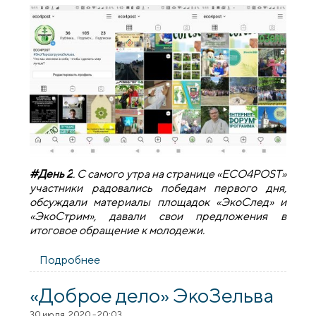
#День 2
. С самого утра на странице «ЕСO4РOST»
участники радовались победам первого дня,
обсуждали материалы площадок «ЭкоСлед» и
«ЭкоСтрим», давали свои предложения в
итоговое обращение к молодежи.
Подробнее
о Второй день республиканского
интернет-форума "Православная
молодежь за устойчивое развитие"
«Доброе дело» ЭкоЗельва
30 июля, 2020 - 20:03