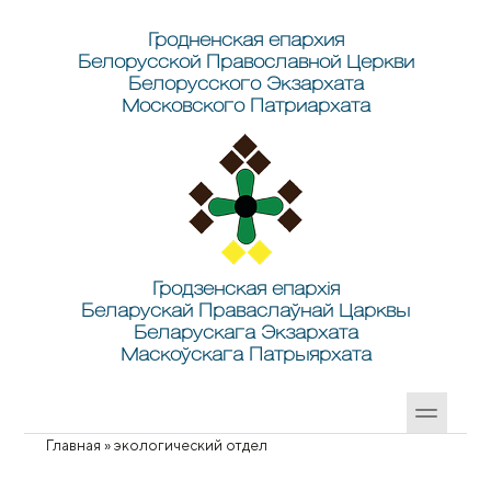
Перейти к основному содержанию
Skip to search
Гродненская епархия
Белорусской Православной Церкви
Белорусского Экзархата
Московского Патриархата
Гродзенская епархія
Беларускай Праваслаўнай Царквы
Беларускага Экзархата
Маскоўскага Патрыярхата
Главная
»
экологический отдел
Вы здесь