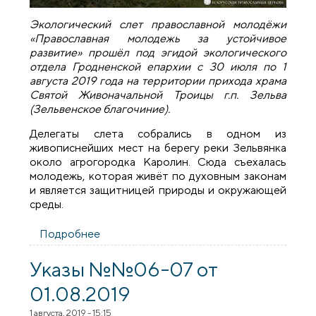
Экологический cлет православной молодёжи
«Православная молодежь за устойчивое
развитие»
прошёл под эгидой экологического
отдела Гродненской епархии с 30 июля по 1
августа 2019 года на территории прихода храма
Святой Живоначальной Троицы г.п. Зельва
(Зельвенское благочиние).
Делегаты слета собрались в одном из
живописнейших мест на берегу реки Зельвянка
около агрогородка Каролин. Сюда съехалась
молодежь, которая живёт по духовным законам
и является защитницей природы и окружающей
среды.
Подробнее
о Завершил работу экологический cлет
православной молодёжи «Православная
молодежь за устойчивое развитие»
Указы №№06-07 от
01.08.2019
1 августа, 2019 - 15:15