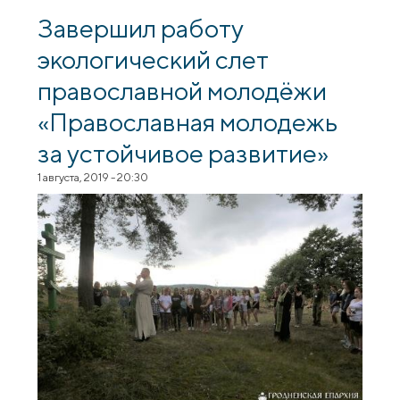
молебен «О сохранении Творения
Божия»
Завершил работу
экологический cлет
православной молодёжи
«Православная молодежь
за устойчивое развитие»
1 августа, 2019 - 20:30