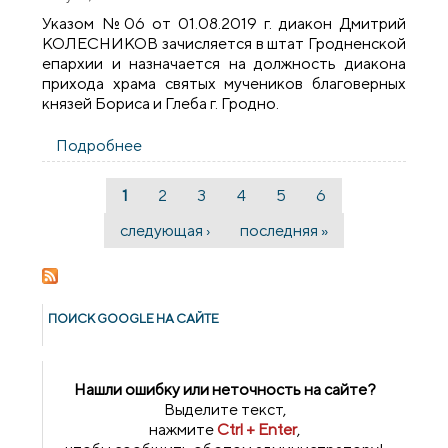
Указом №06 от 01.08.2019 г. диакон Дмитрий
КОЛЕСНИКОВ зачисляется в штат Гродненской
епархии и назначается на должность диакона
прихода храма святых мучеников благоверных
князей Бориса и Глеба г. Гродно.
Подробнее
о Указы №№06-07 от 01.08.2019
1
2
3
4
5
6
Страницы
следующая ›
последняя »
ПОИСК GOОGLE НА САЙТЕ
Нашли ошибку или неточность на сайте?
Выделите текст,
нажмите
Ctrl + Enter
,